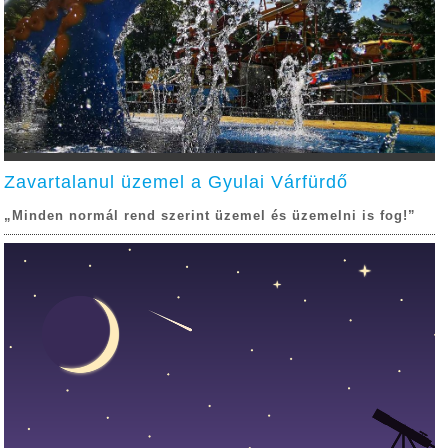
Zavartalanul üzemel a Gyulai Várfürdő
„Minden normál rend szerint üzemel és üzemelni is fog!”