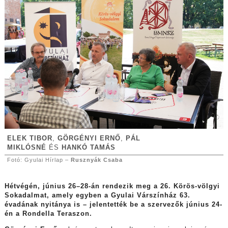
ELEK TIBOR
,
GÖRGÉNYI ERNŐ
,
PÁL
MIKLÓSNÉ
ÉS
HANKÓ TAMÁS
Fotó: Gyulai Hírlap –
Rusznyák Csaba
Hétvégén, június 26–28-án rendezik meg a 26. Körös-völgyi
Sokadalmat, amely egyben a Gyulai Várszínház 63.
évadának nyitánya is – jelentették be a szervezők június 24-
én a Rondella Teraszon.