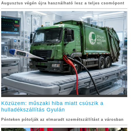
Augusztus végén újra használható lesz a teljes csomópont
Közüzem: műszaki hiba miatt csúszik a
hulladékszállítás Gyulán
Pénteken pótolják az elmaradt szemétszállítást a városban