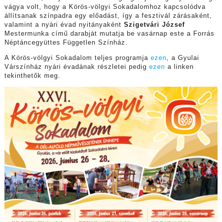
vágya volt, hogy a Körös-völgyi Sokadalomhoz kapcsolódva
állítsanak színpadra egy előadást, így a fesztivál zárásaként,
valamint a nyári évad nyitányaként
Szigetvári József
Mestermunka című darabját mutatja be vasárnap este a Forrás
Néptáncegyüttes Független Színház.
A Körös-völgyi Sokadalom teljes programja
ezen
, a Gyulai
Várszínház nyári évadának részletei pedig
ezen
a linken
tekinthetők meg.