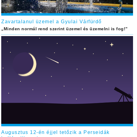
Zavartalanul üzemel a Gyulai Várfürdő
„Minden normál rend szerint üzemel és üzemelni is fog!”
Augusztus 12-én éjjel tetőzik a Perseidák