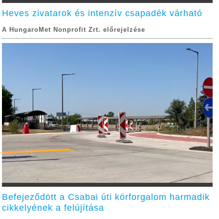
Heves zivatarok és intenzív csapadék várható
A HungaroMet Nonprofit Zrt. előrejelzése
Befejeződött a Csabai úti körforgalom harmadik
cikkelyének a felújítása