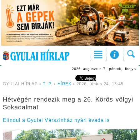
2026. augusztus 7., péntek, Ibolya
GYULAI HÍRLAP •
T. P.
•
HÍREK
• 2026. június 24. 13:45
Hétvégén rendezik meg a 26. Körös-völgyi
Sokadalmat
Elindul a Gyulai Várszínház nyári évada is