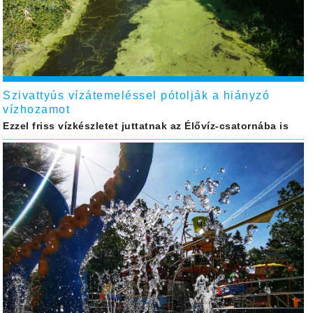
Szivattyús vízátemeléssel pótolják a hiányzó
vízhozamot
Ezzel friss vízkészletet juttatnak az Élővíz-csatornába is