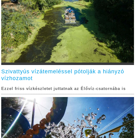
Szivattyús vízátemeléssel pótolják a hiányzó
vízhozamot
Ezzel friss vízkészletet juttatnak az Élővíz-csatornába is