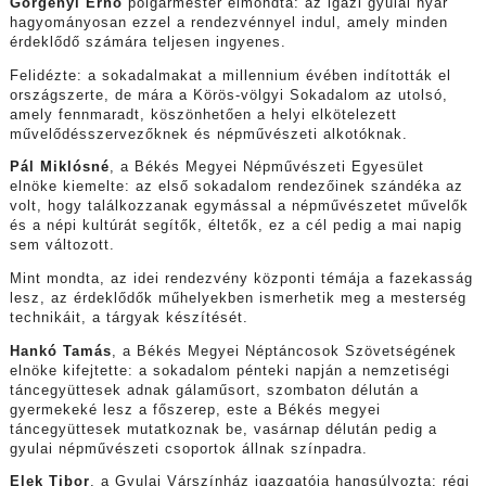
Görgényi Ernő
polgármester elmondta: az igazi gyulai nyár
hagyományosan ezzel a rendezvénnyel indul, amely minden
érdeklődő számára teljesen ingyenes.
Felidézte: a sokadalmakat a millennium évében indították el
országszerte, de mára a Körös-völgyi Sokadalom az utolsó,
amely fennmaradt, köszönhetően a helyi elkötelezett
művelődésszervezőknek és népművészeti alkotóknak.
Pál Miklósné
, a Békés Megyei Népművészeti Egyesület
elnöke kiemelte: az első sokadalom rendezőinek szándéka az
volt, hogy találkozzanak egymással a népművészetet művelők
és a népi kultúrát segítők, éltetők, ez a cél pedig a mai napig
sem változott.
Mint mondta, az idei rendezvény központi témája a fazekasság
lesz, az érdeklődők műhelyekben ismerhetik meg a mesterség
technikáit, a tárgyak készítését.
Hankó Tamás
, a Békés Megyei Néptáncosok Szövetségének
elnöke kifejtette: a sokadalom pénteki napján a nemzetiségi
táncegyüttesek adnak gálaműsort, szombaton délután a
gyermekeké lesz a főszerep, este a Békés megyei
táncegyüttesek mutatkoznak be, vasárnap délután pedig a
gyulai népművészeti csoportok állnak színpadra.
Elek Tibor
, a Gyulai Várszínház igazgatója hangsúlyozta: régi