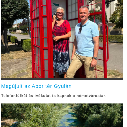
Megújult az Apor tér Gyulán
Telefonfülkét és ivókutat is kapnak a németvárosiak