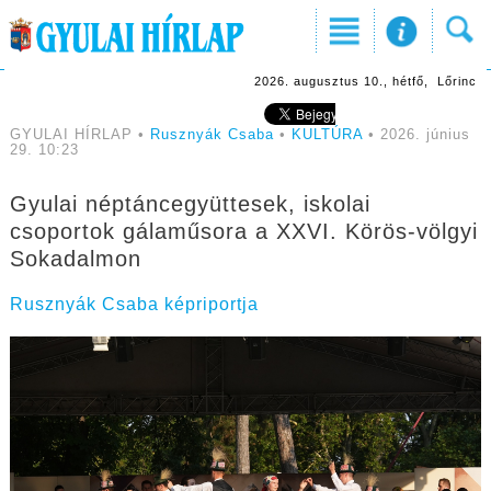
2026. augusztus 10., hétfő, Lőrinc
GYULAI HÍRLAP •
Rusznyák Csaba
•
KULTÚRA
• 2026. június
29. 10:23
Gyulai néptáncegyüttesek, iskolai
csoportok gálaműsora a XXVI. Körös-völgyi
Sokadalmon
Rusznyák Csaba képriportja