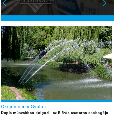
Oxigénbumm Gyulán
Dupla műszakban dolgozik az Élővíz-csatorna csobogója