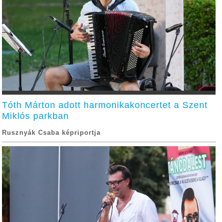
Tóth Márton adott harmonikakoncertet a Szent
Miklós parkban
Rusznyák Csaba képriportja