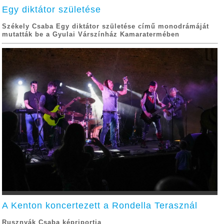
Egy diktátor születése
Székely Csaba Egy diktátor születése című monodrámáját
mutatták be a Gyulai Várszínház Kamaratermében
A Kenton koncertezett a Rondella Terasznál
Rusznyák Csaba képriportja