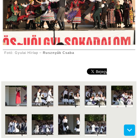
Fotó: Gyulai Hírlap –
Rusznyák Csaba