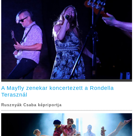
A Mayfly zenekar koncertezett a Rondella
Terasznál
Rusznyák Csaba képriportja