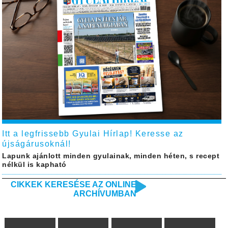
Itt a legfrissebb Gyulai Hírlap! Keresse az
újságárusoknál!
Lapunk ajánlott minden gyulainak, minden héten, s recept
nélkül is kapható
CIKKEK KERESÉSE AZ ONLINE
ARCHÍVUMBAN