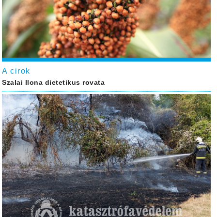
A cirok
Szalai Ilona dietetikus rovata