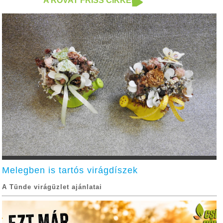
A ROVAT FRISS CIKKEI
Melegben is tartós virágdíszek
A Tünde virágüzlet ajánlatai