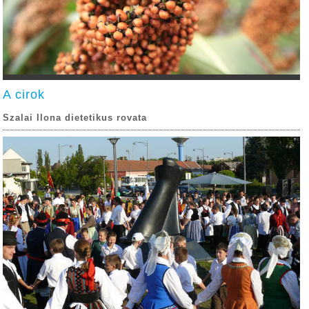
A cirok
Szalai Ilona dietetikus rovata