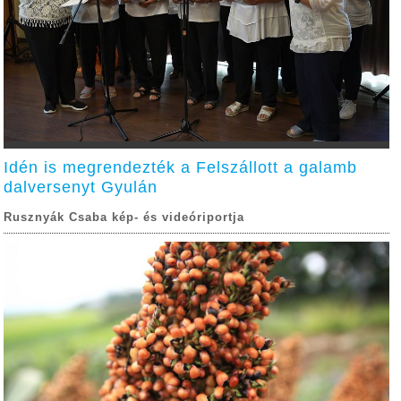
Idén is megrendezték a Felszállott a galamb
dalversenyt Gyulán
Rusznyák Csaba kép- és videóriportja