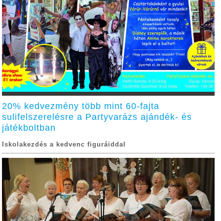
20% kedvezmény több mint 60-fajta
sulifelszerelésre a Partyvarázs ajándék- és
játékboltban
Iskolakezdés a kedvenc figuráiddal