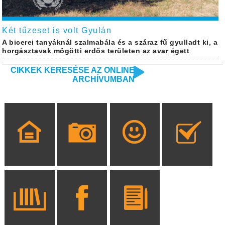
Két tűzeset is volt Gyulán
A bicerei tanyáknál szalmabála és a száraz fű gyulladt ki, a
horgásztavak mögötti erdős területen az avar égett
CIKKEK KERESÉSE AZ ONLINE
ARCHÍVUMBAN