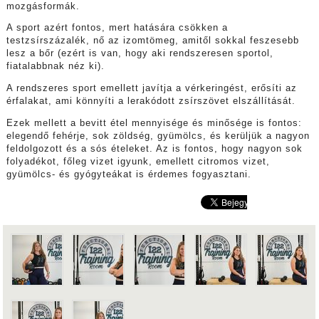
mozgásformák.
A sport azért fontos, mert hatására csökken a
testzsírszázalék, nő az izomtömeg, amitől sokkal feszesebb
lesz a bőr (ezért is van, hogy aki rendszeresen sportol,
fiatalabbnak néz ki).
A rendszeres sport emellett javítja a vérkeringést, erősíti az
érfalakat, ami könnyíti a lerakódott zsírszövet elszállítását.
Ezek mellett a bevitt étel mennyisége és minősége is fontos:
elegendő fehérje, sok zöldség, gyümölcs, és kerüljük a nagyon
feldolgozott és a sós ételeket. Az is fontos, hogy nagyon sok
folyadékot, főleg vizet igyunk, emellett citromos vizet,
gyümölcs- és gyógyteákat is érdemes fogyasztani.