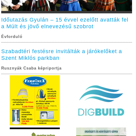
Időutazás Gyulán – 15 évvel ezelőtt avatták fel
a Múlt és jövő elnevezésű szobrot
Évforduló
Szabadtéri festésre invitálták a járókelőket a
Szent Miklós parkban
Rusznyák Csaba képriportja