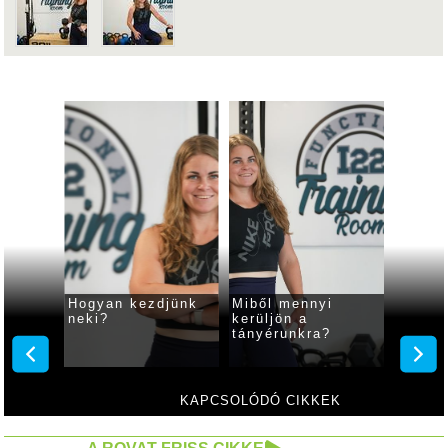
Hogyan kezdjünk
Miből mennyi
A legf
neki?
kerüljön a
dolgok
tányérunkra?
étkez
KAPCSOLÓDÓ CIKKEK