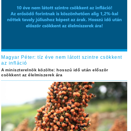
Magyar Péter: tíz éve nem látott szintre csökkent
az infláció
A miniszterelnök közölte: hosszú idő után először
csökkent az élelmiszerek ára