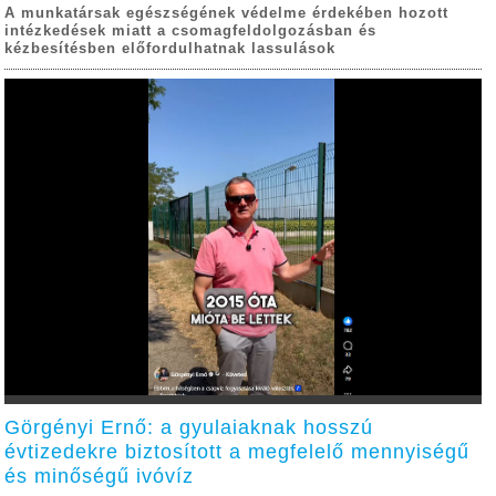
A munkatársak egészségének védelme érdekében hozott
intézkedések miatt a csomagfeldolgozásban és
kézbesítésben előfordulhatnak lassulások
Görgényi Ernő: a gyulaiaknak hosszú
évtizedekre biztosított a megfelelő mennyiségű
és minőségű ivóvíz