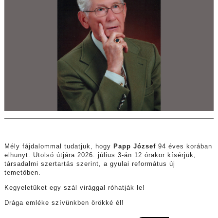
Mély fájdalommal tudatjuk, hogy
Papp József
94 éves korában
elhunyt. Utolsó útjára 2026. július 3-án 12 órakor kísérjük,
társadalmi szertartás szerint, a gyulai református új
temetőben.
Kegyeletüket egy szál virággal róhatják le!
Drága emléke szívünkben örökké él!