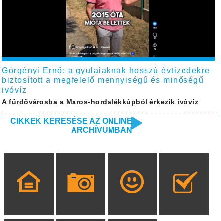
Görgényi Ernő: a gyulaiaknak hosszú évtizedekre
biztosított a megfelelő mennyiségű és minőségű
ivóvíz
A fürdővárosba a Maros-hordalékkúpból érkezik ivóvíz
CIKKEK KERESÉSE AZ ONLINE
ARCHÍVUMBAN