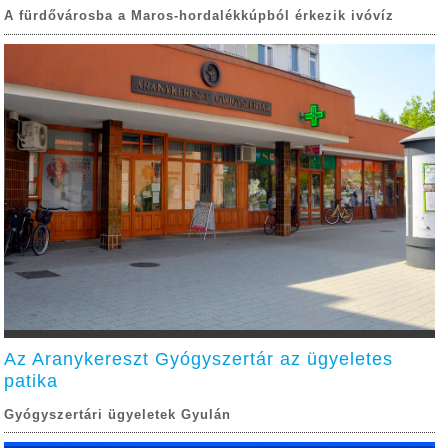
A fürdővárosba a Maros-hordalékkúpból érkezik ivóvíz
Az Aranykereszt Gyógyszertár az ügyeletes
patika
Gyógyszertári ügyeletek Gyulán