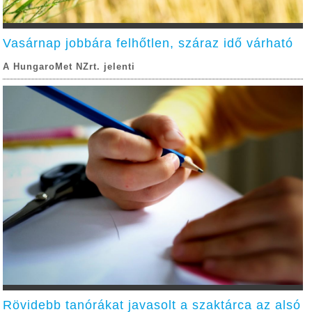
Vasárnap jobbára felhőtlen, száraz idő várható
A HungaroMet NZrt. jelenti
Rövidebb tanórákat javasolt a szaktárca az alsó