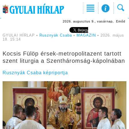
2026. augusztus 9., vasárnap, Emőd
GYULAI HÍRLAP •
Rusznyák Csaba
•
MAGAZIN
• 2026. május
18. 15:14
Kocsis Fülöp érsek-metropolitazent tartott
szent liturgia a Szentháromság-kápolnában
Rusznyák Csaba képriportja