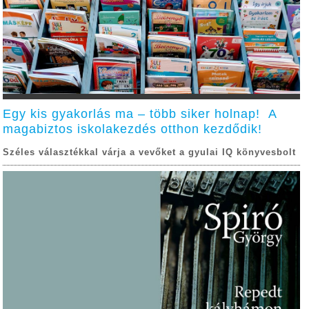
Egy kis gyakorlás ma – több siker holnap! A
magabiztos iskolakezdés otthon kezdődik!
Széles választékkal várja a vevőket a gyulai IQ könyvesbolt