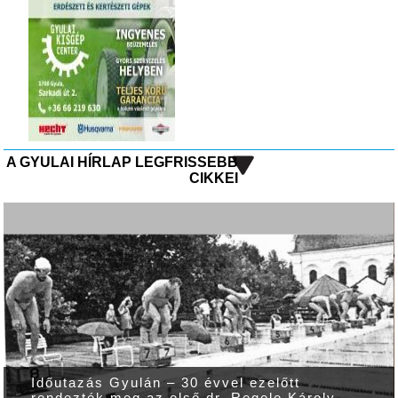
A GYULAI HÍRLAP LEGFRISSEBB
CIKKEI
Itt a legfrissebb Gyulai Hírlap! Keress
oly
újságárusoknál!