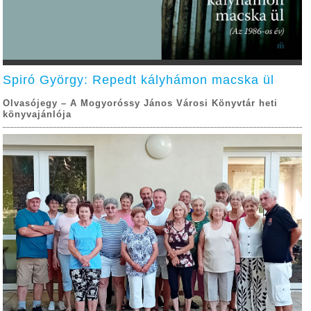
Spiró György: Repedt kályhámon macska ül
Olvasójegy – A Mogyoróssy János Városi Könyvtár heti
könyvajánlója