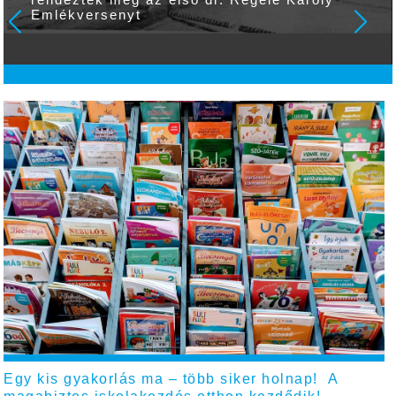
Egy kis gyakorlás ma – több siker holnap! A