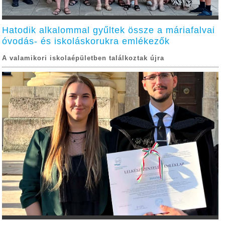
Hatodik alkalommal gyűltek össze a máriafalvai
óvodás- és iskoláskorukra emlékezők
A valamikori iskolaépületben találkoztak újra