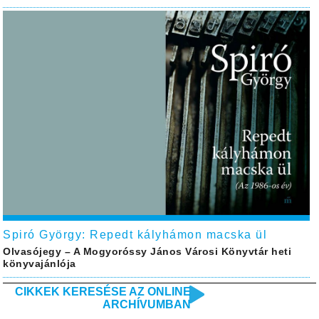
Spiró György: Repedt kályhámon macska ül
Olvasójegy – A Mogyoróssy János Városi Könyvtár heti
könyvajánlója
CIKKEK KERESÉSE AZ ONLINE
ARCHÍVUMBAN