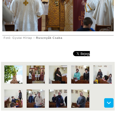
Fotó: Gyulai Hírlap –
Rusznyák Csaba