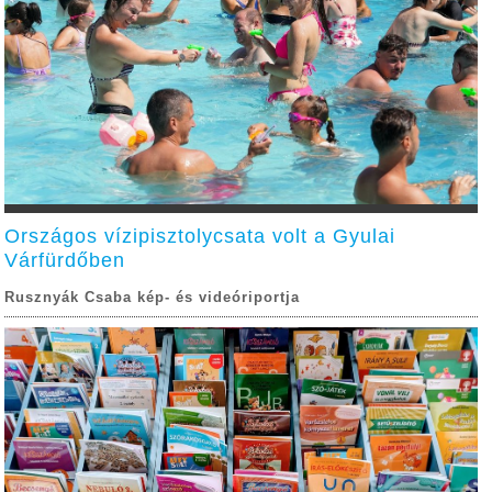
Országos vízipisztolycsata volt a Gyulai
Várfürdőben
Rusznyák Csaba kép- és videóriportja