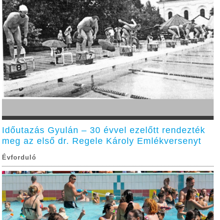
Időutazás Gyulán – 30 évvel ezelőtt rendezték
meg az első dr. Regele Károly Emlékversenyt
Évforduló