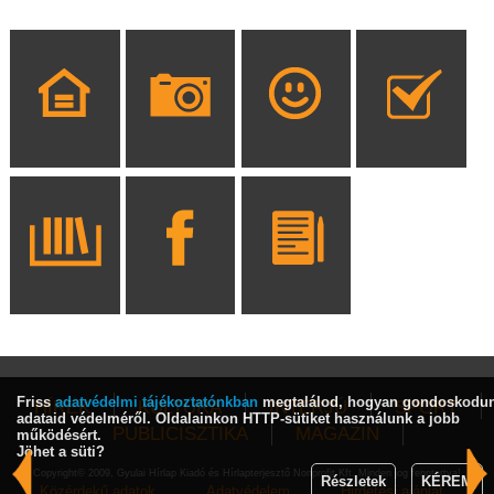
Friss
adatvédelmi tájékoztatónkban
megtalálod, hogyan gondoskodu
HÍREK
KULTÚRA
INTERJÚ
SPORT
adataid védelméről. Oldalainkon HTTP-sütiket használunk a jobb
PUBLICISZTIKA
MAGAZIN
működésért.
Jöhet a süti?
Copyright© 2009, Gyulai Hírlap Kiadó és Hírlapterjesztő Nonprofit Kft. Minden jog fenntartva!
Részletek
KÉREM
Közérdekű adatok
Adatvédelem
Hirdetési ajánlat