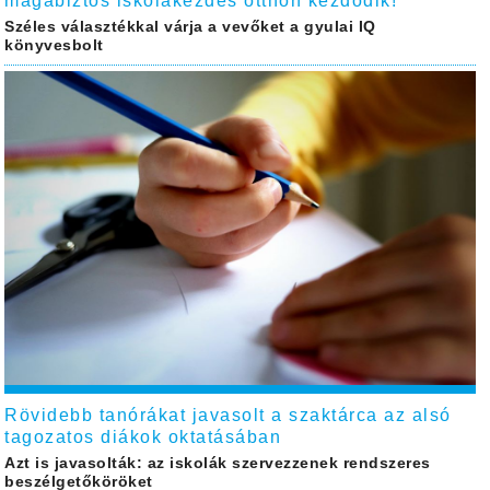
magabiztos iskolakezdés otthon kezdődik!
Széles választékkal várja a vevőket a gyulai IQ
könyvesbolt
Rövidebb tanórákat javasolt a szaktárca az alsó
tagozatos diákok oktatásában
Azt is javasolták: az iskolák szervezzenek rendszeres
beszélgetőköröket