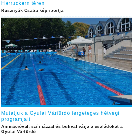
Harruckern téren
Rusznyák Csaba képriportja
Mutatjuk a Gyulai Várfürdő fergeteges hétvégi
programjait
Animációval, színházzal és bulival várja a családokat a
Gyulai Várfürdő