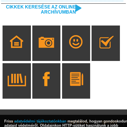
CIKKEK KERESÉSE AZ ONLINE
ARCHÍVUMBAN
Friss
adatvédelmi tájékoztatónkban
megtalálod, hogyan gondoskodu
HÍREK
KULTÚRA
INTERJÚ
SPORT
adataid védelméről. Oldalainkon HTTP-sütiket használunk a jobb