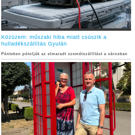
Közüzem: műszaki hiba miatt csúszik a
hulladékszállítás Gyulán
Pénteken pótolják az elmaradt szemétszállítást a városban