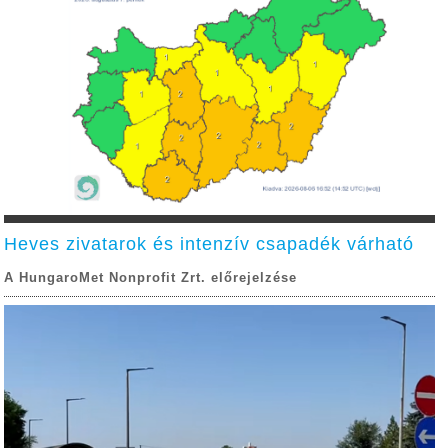
Heves zivatarok és intenzív csapadék várható
A HungaroMet Nonprofit Zrt. előrejelzése