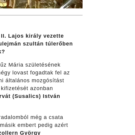
I. Lajos király vezette
ulejmán szultán túlerőben
k?
zűz Mária születésének
égy lovast fogadtak fel az
ni általános mozgósítást
d kifizetését azonban
rvát (Susalics) István
uradalomból még a csata
 másik embert pedig azért
ollern György