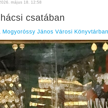
2026. május 18. 12:58
hácsi csatában
 a Mogyoróssy János Városi Könyvtárba