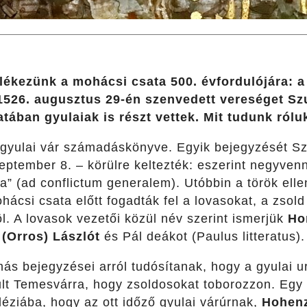
ékezünk a mohácsi csata 500. évfordulójára: a I
1526. augusztus 29-én szenvedett vereséget Sz
atában gyulaiak is részt vettek. Mit tudunk rólu
 gyulai vár számadáskönyve. Egyik bejegyzését S
ptember 8. – körülre keltezték: eszerint negyvenn
ra” (ad conflictum generalem). Utóbbin a török elle
ohácsi csata előtt fogadták fel a lovasokat, a zsol
l. A lovasok vezetői közül név szerint ismerjük
Ho
 (Orros) Lászlót
és Pál deákot (Paulus litteratus).
ás bejegyzései arról tudósítanak, hogy a gyulai 
dult Temesvárra, hogy zsoldosokat toborozzon. Egy
iléziába, hogy az ott időző gyulai várúrnak,
Hohenz