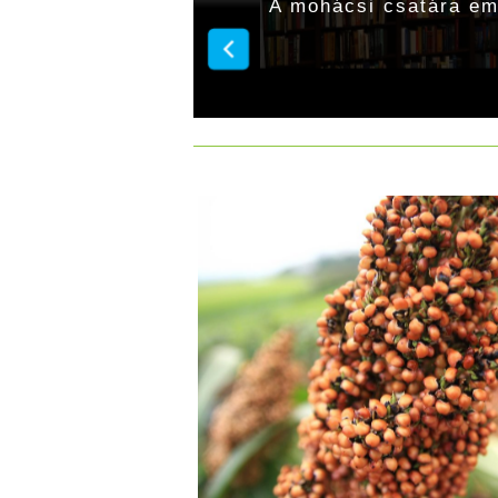
1945-ben
A mohácsi csatára em