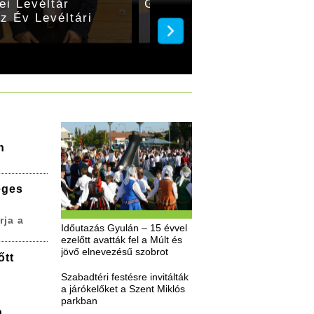
i Levéltár
Gyulai épületek és lakóik
az Év Levéltári
n
eges
rja a
Időutazás Gyulán – 15 évvel
ezelőtt avatták fel a Múlt és
jövő elnevezésű szobrot
őtt
Szabadtéri festésre invitálták
a járókelőket a Szent Miklós
parkban
n