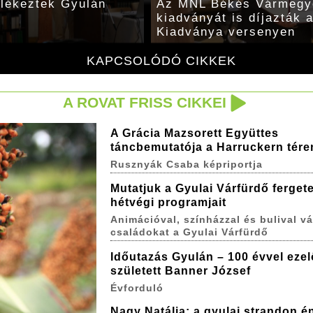
lékeztek Gyulán
Az MNL Békés Vármegye
kiadványát is díjazták 
Kiadványa versenyen
KAPCSOLÓDÓ CIKKEK
A ROVAT FRISS CIKKEI
A Grácia Mazsorett Együttes
táncbemutatója a Harruckern tére
Rusznyák Csaba képriportja
Mutatjuk a Gyulai Várfürdő ferget
hétvégi programjait
Animációval, színházzal és bulival vá
családokat a Gyulai Várfürdő
Időutazás Gyulán – 100 évvel ezel
született Banner József
Évforduló
Nagy Natália: a gyulai strandon é