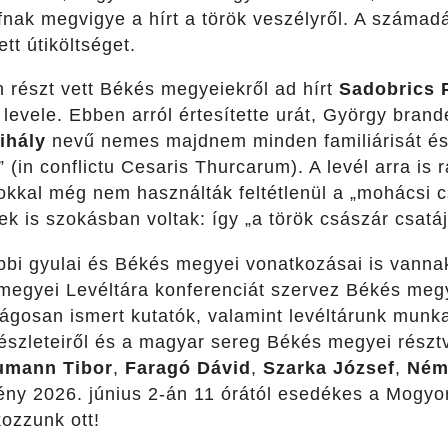
fnak megvigye a hírt a török veszélyről. A számad
ett útiköltséget.
 részt vett Békés megyeiekről ad hírt
Sadobrics 
levele. Ebben arról értesítette urát, György brand
ihály
nevű nemes majdnem minden familiárisát és l
 (in conflictu Cesaris Thurcarum). A levél arra is 
okkal még nem használták feltétlenül a „mohácsi c
 is szokásban voltak: így „a török császár csatáj
bbi gyulai és Békés megyei vonatkozásai is vann
megyei Levéltára konferenciát szervez Békés meg
ágosan ismert kutatók, valamint levéltárunk munk
észleteiről és a magyar sereg Békés megyei résztv
mann Tibor
,
Faragó Dávid
,
Szarka József
,
Ném
ény 2026. június 2-án 11 órától esedékes a Mogyo
ozzunk ott!