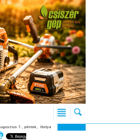
augusztus 7., péntek, Ibolya