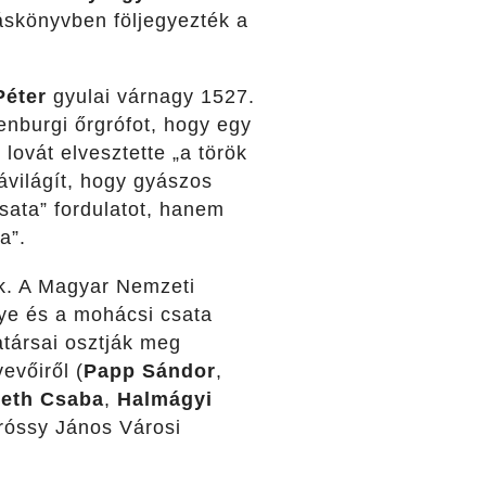
áskönyvben följegyezték a
Péter
gyulai várnagy 1527.
enburgi őrgrófot, hogy egy
ovát elvesztette „a török
rávilágít, hogy gyászos
sata” fordulatot, hanem
a”.
ak. A Magyar Nemzeti
ye és a mohácsi csata
atársai osztják meg
evőiről (
Papp Sándor
,
eth Csaba
,
Halmágyi
róssy János Városi