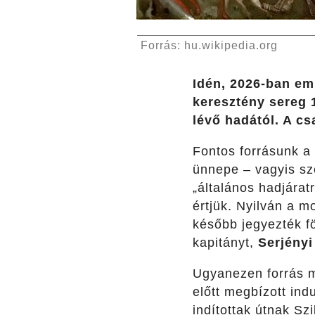
Forrás: hu.wikipedia.org
Idén, 2026-ban eml
keresztény sereg 
lévő hadától. A cs
Fontos forrásunk a
ünnepe – vagyis sze
„általános hadjárat
értjük. Nyilván a m
később jegyezték fö
kapitányt,
Serjényi
Ugyanezen forrás m
előtt megbízott in
indítottak útnak Sz