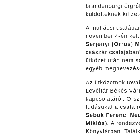
brandenburgi őrgró
küldötteknek kifizet
A mohácsi csatában
november 4-én kelt 
Serjényi (Orros) M
császár csatájában”
ütközet után nem s
egyéb megnevezések
Az ütközetnek tová
Levéltár Békés Vár
kapcsolatáról. Orsz
tudásukat a csata r
Sebők Ferenc
,
Neu
Miklós
). A rendezv
Könyvtárban. Találk