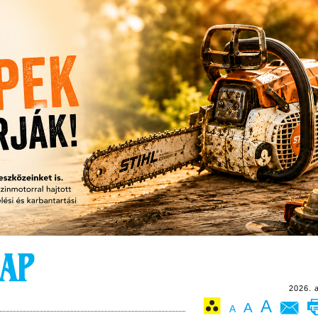
2026. 
A
A
A