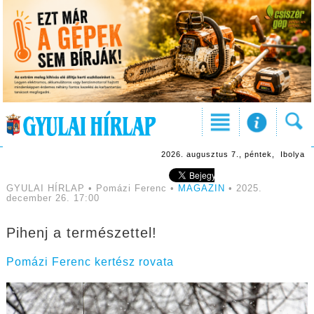
2026. augusztus 7., péntek, Ibolya
GYULAI HÍRLAP • Pomázi Ferenc •
MAGAZIN
• 2025.
december 26. 17:00
Pihenj a természettel!
Pomázi Ferenc kertész rovata