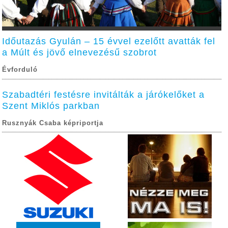
Időutazás Gyulán – 15 évvel ezelőtt avatták fel
a Múlt és jövő elnevezésű szobrot
Évforduló
Szabadtéri festésre invitálták a járókelőket a
Szent Miklós parkban
Rusznyák Csaba képriportja