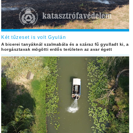
Két tűzeset is volt Gyulán
A bicerei tanyáknál szalmabála és a száraz fű gyulladt ki, a
horgásztavak mögötti erdős területen az avar égett