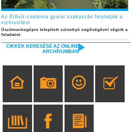
Az Élővíz-csatorna gyulai szakaszán folytatják a
vízfrissítést
Úszómunkagépre telepített szivattyú segítségével végzik a
feladatot
CIKKEK KERESÉSE AZ ONLINE
ARCHÍVUMBAN