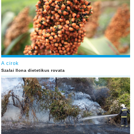
A cirok
Szalai Ilona dietetikus rovata