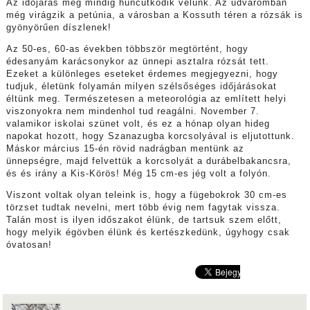
Az időjárás még mindig huncutkodik velünk. Az udvaromban
még virágzik a petúnia, a városban a Kossuth téren a rózsák is
gyönyörűen díszlenek!
Az 50-es, 60-as években többször megtörtént, hogy
édesanyám karácsonykor az ünnepi asztalra rózsát tett.
Ezeket a különleges eseteket érdemes megjegyezni, hogy
tudjuk, életünk folyamán milyen szélsőséges időjárásokat
éltünk meg. Természetesen a meteorológia az említett helyi
viszonyokra nem mindenhol tud reagálni. November 7.
valamikor iskolai szünet volt, és ez a hónap olyan hideg
napokat hozott, hogy Szanazugba korcsolyával is eljutottunk.
Máskor március 15-én rövid nadrágban mentünk az
ünnepségre, majd felvettük a korcsolyát a durábelbakancsra,
és és irány a Kis-Körös! Még 15 cm-es jég volt a folyón.
Viszont voltak olyan teleink is, hogy a fügebokrok 30 cm-es
törzset tudtak nevelni, mert több évig nem fagytak vissza.
Talán most is ilyen időszakot élünk, de tartsuk szem előtt,
hogy melyik égövben élünk és kertészkedünk, úgyhogy csak
óvatosan!