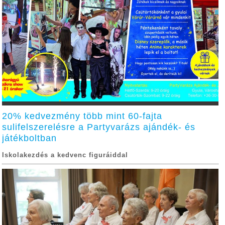
20% kedvezmény több mint 60-fajta
sulifelszerelésre a Partyvarázs ajándék- és
játékboltban
Iskolakezdés a kedvenc figuráiddal