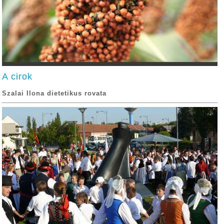
A cirok
Szalai Ilona dietetikus rovata