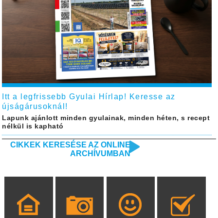
Itt a legfrissebb Gyulai Hírlap! Keresse az
újságárusoknál!
Lapunk ajánlott minden gyulainak, minden héten, s recept
nélkül is kapható
CIKKEK KERESÉSE AZ ONLINE
ARCHÍVUMBAN