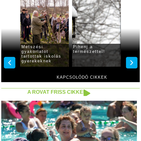
lőmoly
Metszési
Pihenj a
Édes s
gyakorlatot
természettel!
tartottak iskolás
gyerekeknek
KAPCSOLÓDÓ CIKKEK
A ROVAT FRISS CIKKEI