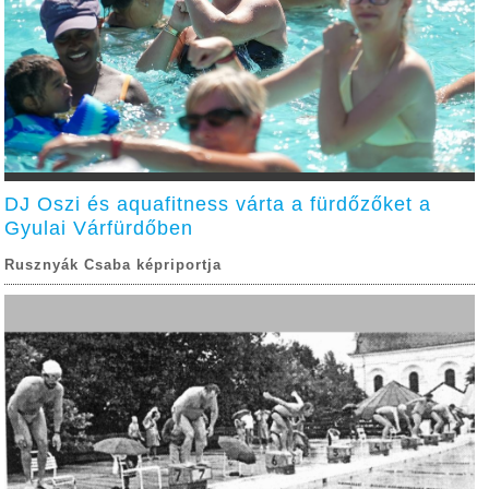
DJ Oszi és aquafitness várta a fürdőzőket a
Gyulai Várfürdőben
Rusznyák Csaba képriportja