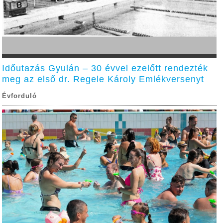
Időutazás Gyulán – 30 évvel ezelőtt rendezték
meg az első dr. Regele Károly Emlékversenyt
Évforduló