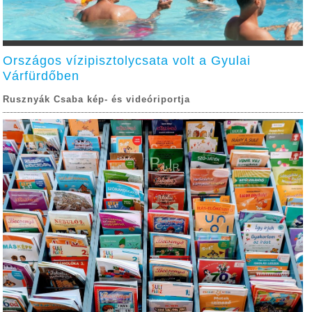
Országos vízipisztolycsata volt a Gyulai
Várfürdőben
Rusznyák Csaba kép- és videóriportja