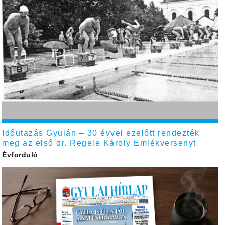
Időutazás Gyulán – 30 évvel ezelőtt rendezték
meg az első dr. Regele Károly Emlékversenyt
Évforduló