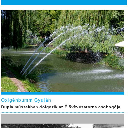
Oxigénbumm Gyulán
Dupla műszakban dolgozik az Élővíz-csatorna csobogója