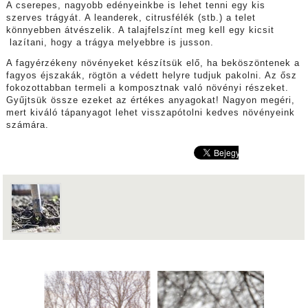
A cserepes, nagyobb edényeinkbe is lehet tenni egy kis
szerves trágyát. A leanderek, citrusfélék (stb.) a telet
könnyebben átvészelik. A talajfelszínt meg kell egy kicsit
lazítani, hogy a trágya melyebbre is jusson.
A fagyérzékeny növényeket készítsük elő, ha beköszöntenek a
fagyos éjszakák, rögtön a védett helyre tudjuk pakolni. Az ősz
fokozottabban termeli a komposztnak való növényi részeket.
Gyűjtsük össze ezeket az értékes anyagokat! Nagyon megéri,
mert kiváló tápanyagot lehet visszapótolni kedves növényeink
számára.