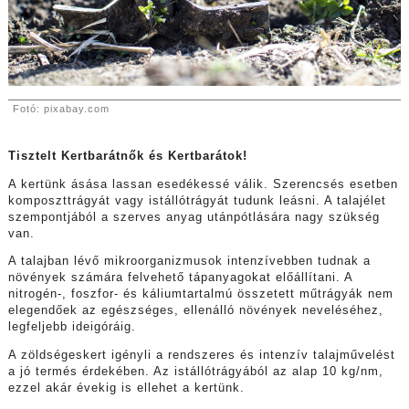
Fotó: pixabay.com
Tisztelt Kertbarátnők és Kertbarátok!
A kertünk ásása lassan esedékessé válik. Szerencsés esetben
komposzttrágyát vagy istállótrágyát tudunk leásni. A talajélet
szempontjából a szerves anyag utánpótlására nagy szükség
van.
A talajban lévő mikroorganizmusok intenzívebben tudnak a
növények számára felvehető tápanyagokat előállítani. A
nitrogén-, foszfor- és káliumtartalmú összetett műtrágyák nem
elegendőek az egészséges, ellenálló növények neveléséhez,
legfeljebb ideigóráig.
A zöldségeskert igényli a rendszeres és intenzív talajművelést
a jó termés érdekében. Az istállótrágyából az alap 10 kg/nm,
ezzel akár évekig is ellehet a kertünk.