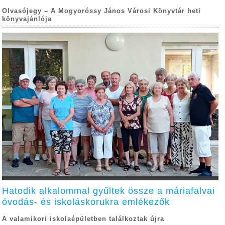
Olvasójegy – A Mogyoróssy János Városi Könyvtár heti
könyvajánlója
Hatodik alkalommal gyűltek össze a máriafalvai
óvodás- és iskoláskorukra emlékezők
A valamikori iskolaépületben találkoztak újra