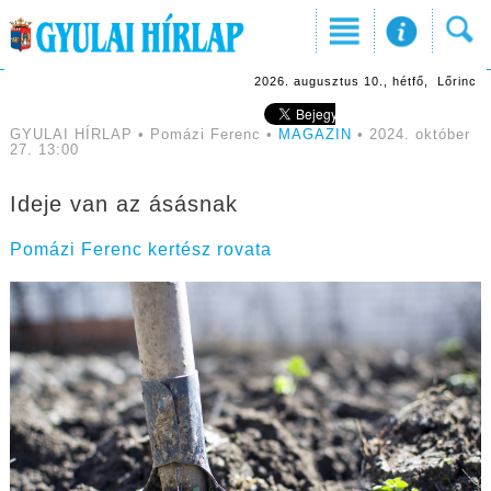
2026. augusztus 10., hétfő, Lőrinc
GYULAI HÍRLAP • Pomázi Ferenc •
MAGAZIN
• 2024. október
27. 13:00
Ideje van az ásásnak
Pomázi Ferenc kertész rovata