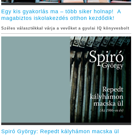
Egy kis gyakorlás ma – több siker holnap! A
magabiztos iskolakezdés otthon kezdődik!
Széles választékkal várja a vevőket a gyulai IQ könyvesbolt
Spiró György: Repedt kályhámon macska ül