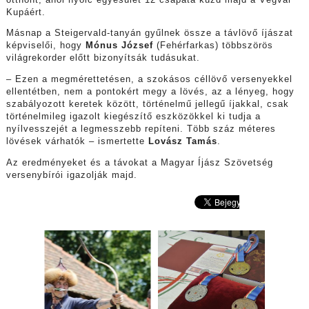
Kupáért.
Másnap a Steigervald-tanyán gyűlnek össze a távlövő íjászat
képviselői, hogy
Mónus József
(Fehérfarkas) többszörös
világrekorder előtt bizonyítsák tudásukat.
– Ezen a megmérettetésen, a szokásos céllövő versenyekkel
ellentétben, nem a pontokért megy a lövés, az a lényeg, hogy
szabályozott keretek között, történelmű jellegű íjakkal, csak
történelmileg igazolt kiegészítő eszközökkel ki tudja a
nyílvesszejét a legmesszebb repíteni. Több száz méteres
lövések várhatók – ismertette
Lovász Tamás
.
Az eredményeket és a távokat a Magyar Íjász Szövetség
versenybírói igazolják majd.