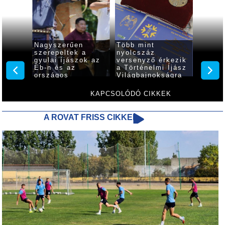
indult
Nagyszerűen
Több mint
Gyulán
H-IAA
szerepeltek a
nyolcszáz
meg a 
jász
gyulai íjászok az
versenyző érkezik
Íjász
ság
Eb-n és az
a Történelmi Íjász
Világb
országos
Világbajnokságra
bajnokságon
KAPCSOLÓDÓ CIKKEK
A ROVAT FRISS CIKKEI