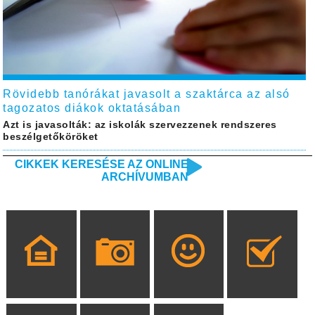
Rövidebb tanórákat javasolt a szaktárca az alsó
tagozatos diákok oktatásában
Azt is javasolták: az iskolák szervezzenek rendszeres
beszélgetőköröket
CIKKEK KERESÉSE AZ ONLINE
ARCHÍVUMBAN