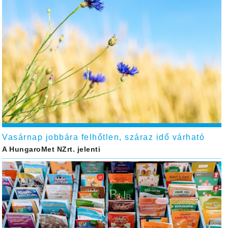
Vasárnap jobbára felhőtlen, száraz idő várható
A HungaroMet NZrt. jelenti