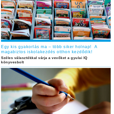
Egy kis gyakorlás ma – több siker holnap! A
magabiztos iskolakezdés otthon kezdődik!
Széles választékkal várja a vevőket a gyulai IQ
könyvesbolt