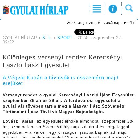
2026. augusztus 9., vasárnap, Emőd
GYULAI HÍRLAP •
B. L.
•
SPORT
• 2024. szeptember 27.
09:22
Különleges versenyt rendez Kerecsényi
László Íjász Egyesület
A Végvár Kupán a távlövők is összemérik majd
erejüket
Versenyt rendez a gyulai Kerecsényi László Íjász Egyesület
szeptember 28-án és 29-én. A fürdővárosi egyesület a
gyulai vár tövében tartja meg a Magyar Íjász Szövetség
Történelmi Íjász Távlövő Magyar Bajnokságát.
Lovász Tamás
, az egyesület elnöke elmondta, szeptember 28-
án, szombaton – a Szent Mihály-napi vásárral és forgataggal
egyidőben – a várkert egy országos íjászpárbajnak ad majd
otthont, ahol nyolc egyesület 12 csapata küzd majd a Végvár