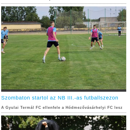
Szombaton startol az NB III.-as futballszezon
A Gyulai Termál FC ellenfele a Hódmezővásárhelyi FC lesz