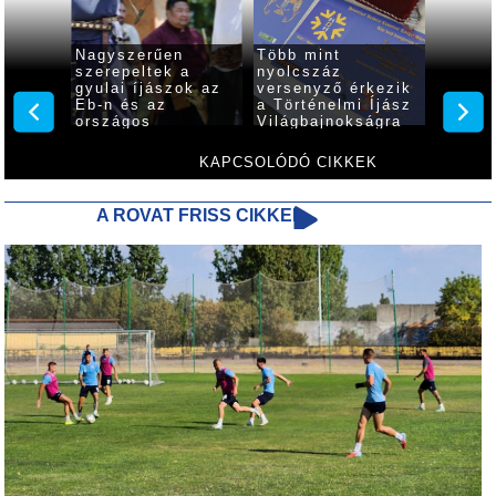
indult
Nagyszerűen
Több mint
Gyulán
H-IAA
szerepeltek a
nyolcszáz
meg a 
jász
gyulai íjászok az
versenyző érkezik
Íjász
ság
Eb-n és az
a Történelmi Íjász
Világb
országos
Világbajnokságra
bajnokságon
KAPCSOLÓDÓ CIKKEK
A ROVAT FRISS CIKKEI