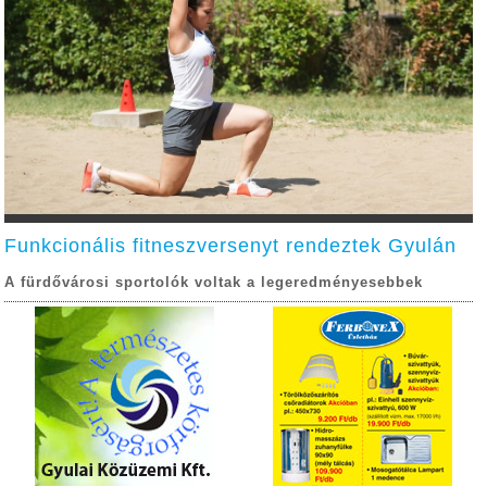
Funkcionális fitneszversenyt rendeztek Gyulán
A fürdővárosi sportolók voltak a legeredményesebbek