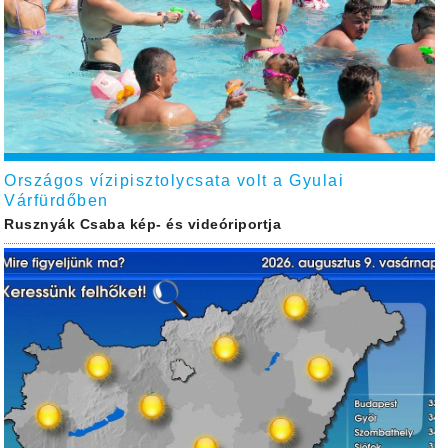
Országos vízipisztolycsata volt a Gyulai
Várfürdőben
Rusznyák Csaba kép- és videóriportja