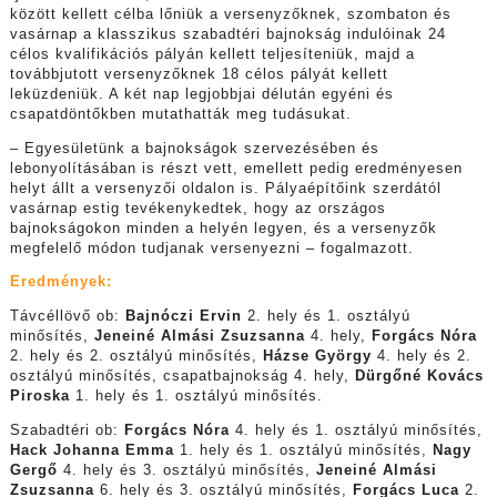
között kellett célba lőniük a versenyzőknek, szombaton és
vasárnap a klasszikus szabadtéri bajnokság indulóinak 24
célos kvalifikációs pályán kellett teljesíteniük, majd a
továbbjutott versenyzőknek 18 célos pályát kellett
leküzdeniük. A két nap legjobbjai délután egyéni és
csapatdöntőkben mutathatták meg tudásukat.
– Egyesületünk a bajnokságok szervezésében és
lebonyolításában is részt vett, emellett pedig eredményesen
helyt állt a versenyzői oldalon is. Pályaépítőink szerdától
vasárnap estig tevékenykedtek, hogy az országos
bajnokságokon minden a helyén legyen, és a versenyzők
megfelelő módon tudjanak versenyezni – fogalmazott.
Eredmények:
Távcéllövő ob:
B
ajnóczi Ervin
2.
hely és 1. osztályú
minősítés,
Jeneiné Almási Zsuzsanna
4. hely,
Forgács Nóra
2. hely és 2. osztályú minősítés,
Házse György
4. hely és 2.
osztályú minősítés, csapatbajnokság 4. hely,
Dürgőné Kovács
Piroska
1. hely és 1. osztályú minősítés.
Szabadtéri ob:
Forgács Nóra
4. hely és 1. osztályú minősítés,
Hack Johanna Emma
1. hely és 1. osztályú minősítés,
Nagy
Gergő
4. hely és 3. osztályú minősítés,
Jeneiné Almási
Zsuzsanna
6. hely és 3. osztályú minősítés,
Forgács Luca
2.