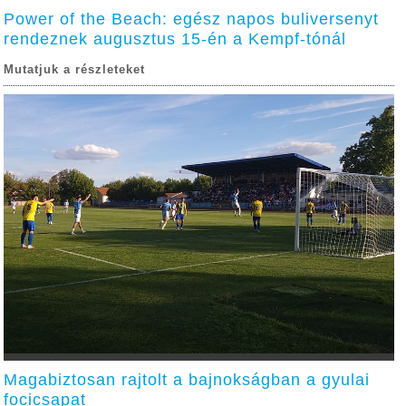
Power of the Beach: egész napos buliversenyt
rendeznek augusztus 15-én a Kempf-tónál
Mutatjuk a részleteket
Magabiztosan rajtolt a bajnokságban a gyulai
focicsapat