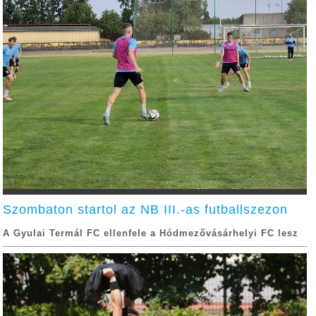
Szombaton startol az NB III.-as futballszezon
A Gyulai Termál FC ellenfele a Hódmezővásárhelyi FC lesz