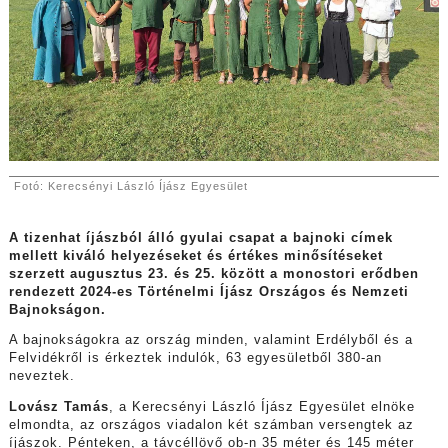
Fotó: Kerecsényi László Íjász Egyesület
A tizenhat íjászból álló gyulai csapat a bajnoki címek
mellett kiváló helyezéseket és értékes minősítéseket
szerzett augusztus 23. és 25. között a
monostori erődben
rendezett 2024-es Történelmi Íjász Országos és Nemzeti
Bajnokságon.
A bajnokságokra az ország minden, valamint Erdélyből és a
Felvidékről is érkeztek indulók, 63 egyesületből 380-an
neveztek.
Lovász Tamás
, a Kerecsényi László Íjász Egyesület elnöke
elmondta, az országos viadalon két számban versengtek az
íjászok. Pénteken, a távcéllövő ob-n 35 méter és 145 méter