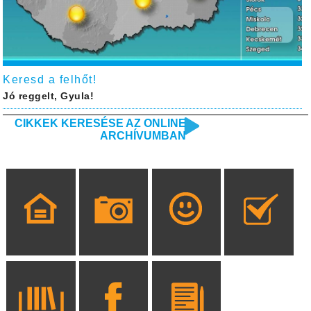
Keresd a felhőt!
Jó reggelt, Gyula!
CIKKEK KERESÉSE AZ ONLINE
ARCHÍVUMBAN