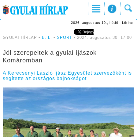
2026. augusztus 10., hétfő, Lőrinc
GYULAI HÍRLAP •
B. L.
•
SPORT
• 2024. augusztus 30. 17:00
Jól szerepeltek a gyulai íjászok
Komáromban
A Kerecsényi László Íjász Egyesület szervezőként is
segítette az országos bajnokságot