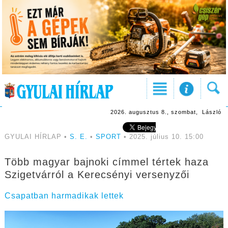
2026. augusztus 8., szombat, László
GYULAI HÍRLAP •
S. E.
•
SPORT
• 2025. július 10. 15:00
Több magyar bajnoki címmel tértek haza
Szigetvárról a Kerecsényi versenyzői
Csapatban harmadikak lettek