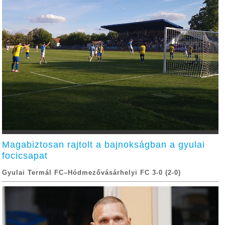
Magabiztosan rajtolt a bajnokságban a gyulai
focicsapat
Gyulai Termál FC–Hódmezővásárhelyi FC 3-0 (2-0)