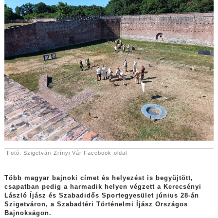
Fotó: Szigetvári Zrínyi Vár Facebook-oldal
Több magyar bajnoki címet és helyezést is begyűjtött,
csapatban pedig a harmadik helyen végzett a Kerecsényi
László Íjász és Szabadidős Sportegyesület június 28-án
Szigetváron, a Szabadtéri Történelmi Íjász Országos
Bajnokságon.