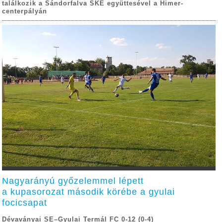
találkozik a Sándorfalva SKE együttesével a Himer-
centerpályán
Nagyarányú győzelemmel lépett
a kupasorozat második körébe a gyulai
focicsapat
Dévaványai SE–Gyulai Termál FC 0-12 (0-4)