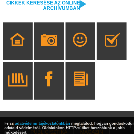
CIKKEK KERESÉSE AZ ONLINE
ARCHÍVUMBAN
Friss
adatvédelmi tájékoztatónkban
megtalálod, hogyan gondoskodu
HÍREK
KULTÚRA
INTERJÚ
SPORT
adataid védelméről. Oldalainkon HTTP-sütiket használunk a jobb
PUBLICISZTIKA
MAGAZIN
működésért.