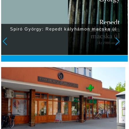
Spiró György: Repedt kályhámon macska ül