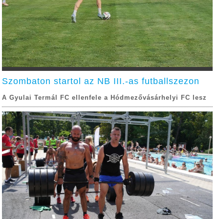
Szombaton startol az NB III.-as futballszezon
A Gyulai Termál FC ellenfele a Hódmezővásárhelyi FC lesz