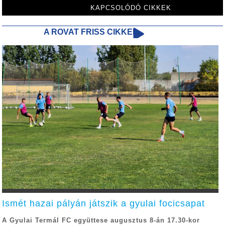
KAPCSOLÓDÓ CIKKEK
A ROVAT FRISS CIKKEI
Ismét hazai pályán játszik a gyulai focicsapat
A Gyulai Termál FC együttese augusztus 8-án 17.30-kor