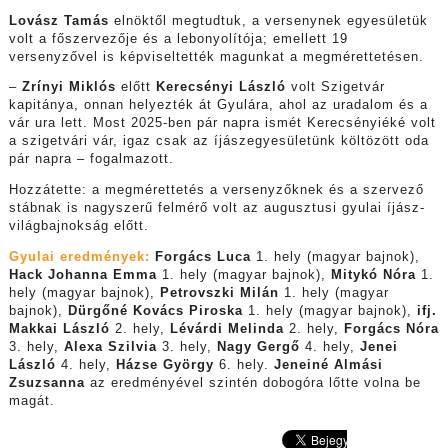
Lovász Tamás
elnöktől megtudtuk, a versenynek egyesületük
volt a főszervezője és a lebonyolítója; emellett 19
versenyzővel is képviseltették magunkat a megmérettetésen.
–
Zrínyi Miklós
előtt
Kerecsényi László
volt Szigetvár
kapitánya, onnan helyezték át Gyulára, ahol az uradalom és a
vár ura lett. Most 2025-ben pár napra ismét Kerecsényiéké volt
a szigetvári vár, igaz csak az íjászegyesületünk költözött oda
pár napra – fogalmazott.
Hozzátette: a megmérettetés a versenyzőknek és a szervező
stábnak is nagyszerű felmérő volt az augusztusi gyulai íjász-
világbajnokság előtt.
Gyulai eredmények:
Forgács Luca
1. hely (magyar bajnok),
Hack Johanna Emma
1. hely (magyar bajnok),
Mitykó Nóra
1.
hely (magyar bajnok),
Petrovszki Milán
1. hely (magyar
bajnok),
Dürgőné Kovács Piroska
1. hely (magyar bajnok),
ifj.
Makkai László
2. hely,
Lévárdi Melinda
2. hely,
Forgács Nóra
3. hely,
Alexa Szilvia
3. hely,
Nagy Gergő
4. hely,
Jenei
László
4. hely,
Házse György
6. hely.
Jeneiné Almási
Zsuzsanna
az eredményével szintén dobogóra lőtte volna be
magát.