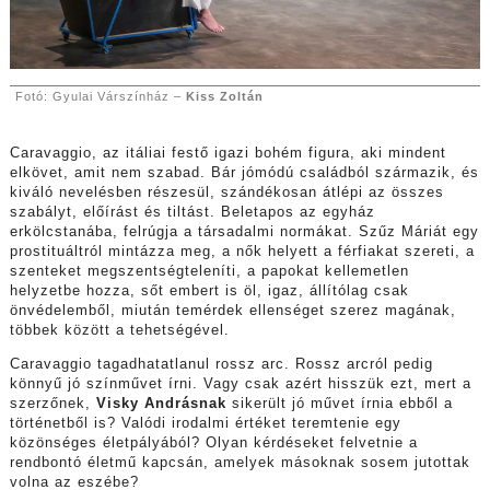
Fotó: Gyulai Várszínház –
Kiss Zoltán
Caravaggio, az itáliai festő igazi bohém figura, aki mindent
elkövet, amit nem szabad. Bár jómódú családból származik, és
kiváló nevelésben részesül, szándékosan átlépi az összes
szabályt, előírást és tiltást. Beletapos az egyház
erkölcstanába, felrúgja a társadalmi normákat. Szűz Máriát egy
prostituáltról mintázza meg, a nők helyett a férfiakat szereti, a
szenteket megszentségteleníti, a papokat kellemetlen
helyzetbe hozza, sőt embert is öl, igaz, állítólag csak
önvédelemből, miután temérdek ellenséget szerez magának,
többek között a tehetségével.
Caravaggio tagadhatatlanul rossz arc. Rossz arcról pedig
könnyű jó színművet írni. Vagy csak azért hisszük ezt, mert a
szerzőnek,
Visky Andrásnak
sikerült jó művet írnia ebből a
történetből is? Valódi irodalmi értéket teremtenie egy
közönséges életpályából? Olyan kérdéseket felvetnie a
rendbontó életmű kapcsán, amelyek másoknak sosem jutottak
volna az eszébe?