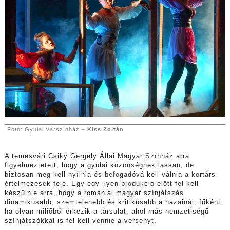
Fotó: Gyulai Várszínház –
Kiss Zoltán
A temesvári Csiky Gergely Állai Magyar Színház arra
figyelmeztetett, hogy a gyulai közönségnek lassan, de
biztosan meg kell nyílnia és befogadóvá kell válnia a kortárs
értelmezések felé. Egy-egy ilyen produkció előtt fel kell
készülnie arra, hogy a romániai magyar színjátszás
dinamikusabb, szemtelenebb és kritikusabb a hazainál, főként,
ha olyan miliőből érkezik a társulat, ahol más nemzetiségű
színjátszókkal is fel kell vennie a versenyt.