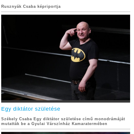
Rusznyák Csaba képriportja
Egy diktátor születése
Székely Csaba Egy diktátor születése című monodrámáját
mutatták be a Gyulai Várszínház Kamaratermében