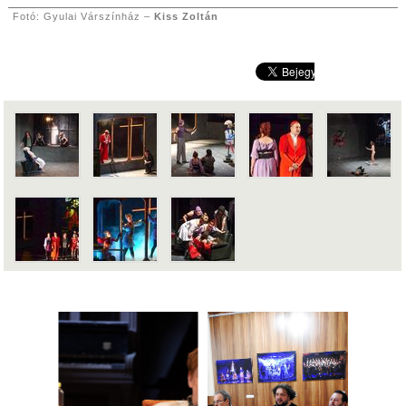
Fotó: Gyulai Várszínház –
Kiss Zoltán