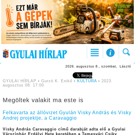
2026. augusztus 8., szombat, László
GYULAI HÍRLAP • Gurzó K. Enikő •
KULTÚRA
• 2023.
augusztus 08. 17:00
Megöltek valakit ma este is
Felkavarta az állóvizet Gyulán Visky András és Visky
Andrej projektje, a Caravaggio
Visky András Caravaggio című darabját adta elő a Gyulai
Várszínház Erdélyi Hete keretében a Temesvári Csiky