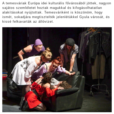
A temesváriak Európa idei kulturális fővárosából jöttek, nagyon
sajátos szemléletet hoztak magukkal és kifogásolhatatlan
alakításokat nyújtottak. Temesváriként is köszönöm, hogy
ismét, sokadjára megtisztelték jelenlétükkel Gyula városát, és
kissé felkavarták az állóvizet.