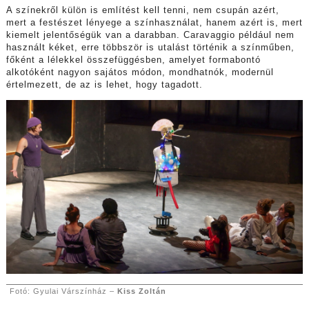
A színekről külön is említést kell tenni, nem csupán azért,
mert a festészet lényege a színhasználat, hanem azért is, mert
kiemelt jelentőségük van a darabban. Caravaggio például nem
használt kéket, erre többször is utalást történik a színműben,
főként a lélekkel összefüggésben, amelyet formabontó
alkotóként nagyon sajátos módon, mondhatnók, modernül
értelmezett, de az is lehet, hogy tagadott.
Fotó: Gyulai Várszínház –
Kiss Zoltán