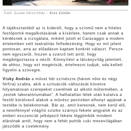
Fotó: Gyulai Várszínház –
Kiss Zoltán
A tájékoztatóból az is kiderült, hogy a színmű nem a hiteles
festőportré megalkotásának a kísérlete, hanem csak annak a
kérdésnek a vizsgálata, miként jutott el Caravaggio a modern
értelemben vett teatralitás felfedezéséig. Hogy ez mit jelent
pontosan, arra az előadáson kaptam konkrét választ. Persze
nem egyszerűt, hiszen a szerző tett arról, hogy
megdolgoztassa a nézőt. Könnyítést a látványvilág jelentett,
de ahhoz, hogy ezt megértsük, értelmezni tudjuk, oda kellett
figyelni a szövegre.
Visky András
a művet hét színészre (három nőre és négy
férfira) szabta, akik a szituációk változását követve
folyamatosan szerepeket cserélnek az alkotó műtermében, a
„testek laboratóriumában”. A halhatatlan lélek után kutatva a
festőt körülvevő alakok a művész pestisben elhunyt apjának a
testébe is belekotornak. Bár az, amit keresnek, nem kerül elő,
a neonfénnyel világító szürke szárnyú fekete angyalok és az
emberi esszenciát jelképező fekete léggömbök mindent
elárulnak arról, hogy nem a fehér puttók cuki mesevilágában
játszódik a cselekmény.