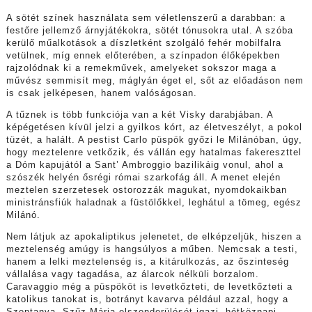
A sötét színek használata sem véletlenszerű a darabban: a
festőre jellemző árnyjátékokra, sötét tónusokra utal. A szóba
kerülő műalkotások a díszletként szolgáló fehér mobilfalra
vetülnek, míg ennek előterében, a színpadon élőképekben
rajzolódnak ki a remekművek, amelyeket sokszor maga a
művész semmisít meg, máglyán éget el, sőt az előadáson nem
is csak jelképesen, hanem valóságosan.
A tűznek is több funkciója van a két Visky darabjában. A
képégetésen kívül jelzi a gyilkos kórt, az életveszélyt, a pokol
tüzét, a halált. A pestist Carlo püspök győzi le Milánóban, úgy,
hogy meztelenre vetkőzik, és vállán egy hatalmas fakereszttel
a Dóm kapujától a Sant’ Ambroggio bazilikáig vonul, ahol a
szószék helyén ősrégi római szarkofág áll. A menet elején
meztelen szerzetesek ostorozzák magukat, nyomdokaikban
ministránsfiúk haladnak a füstölőkkel, leghátul a tömeg, egész
Milánó.
Nem látjuk az apokaliptikus jelenetet, de elképzeljük, hiszen a
meztelenség amúgy is hangsúlyos a műben. Nemcsak a testi,
hanem a lelki meztelenség is, a kitárulkozás, az őszinteség
vállalása vagy tagadása, az álarcok nélküli borzalom.
Caravaggio még a püspököt is levetkőzteti, de levetkőzteti a
katolikus tanokat is, botrányt kavarva például azzal, hogy a
Szentanya, Szűz Mária elszenderülését igazi, hétköznapi