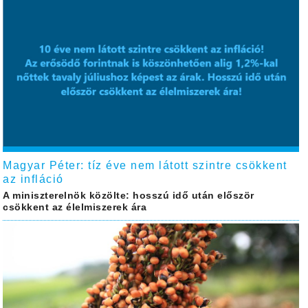
Magyar Péter: tíz éve nem látott szintre csökkent
az infláció
A miniszterelnök közölte: hosszú idő után először
csökkent az élelmiszerek ára