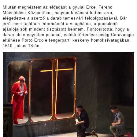
Miután megnéztem az előadást a gyulai Erkel Ferenc
Művelődési Központban, nagyon kíváncsi lettem arra,
elégedett-e a szerző a darab temesvári feldolgozásával. Bár
erről nem találtam információt a világhálón, a produkció
ajánlója sok mindent tisztázott bennem. Pontosította, hogy a
darab ideje egyetlen pillanat, valódi történése pedig Caravaggio
eltűnése Porto Ercole tengerparti keskeny homoksivatagában,
1610. július 18-án.