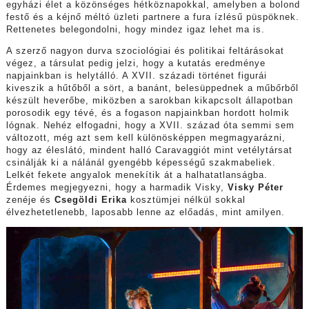
egyházi élet a közönséges hétköznapokkal, amelyben a bolond
festő és a kéjnő méltó üzleti partnere a fura ízlésű püspöknek.
Rettenetes belegondolni, hogy mindez igaz lehet ma is.
A szerző nagyon durva szociológiai és politikai feltárásokat
végez, a társulat pedig jelzi, hogy a kutatás eredménye
napjainkban is helytálló. A XVII. századi történet figurái
kiveszik a hűtőből a sört, a banánt, belesüppednek a műbőrből
készült heverőbe, miközben a sarokban kikapcsolt állapotban
porosodik egy tévé, és a fogason napjainkban hordott holmik
lógnak. Nehéz elfogadni, hogy a XVII. század óta semmi sem
változott, még azt sem kell különösképpen megmagyarázni,
hogy az éleslátó, mindent halló Caravaggiót mint vetélytársat
csinálják ki a nálánál gyengébb képességű szakmabeliek.
Lelkét fekete angyalok menekítik át a halhatatlanságba.
Érdemes megjegyezni, hogy a harmadik Visky,
Visky Péter
zenéje és
Csegöldi Erika
kosztümjei nélkül sokkal
élvezhetetlenebb, laposabb lenne az előadás, mint amilyen.