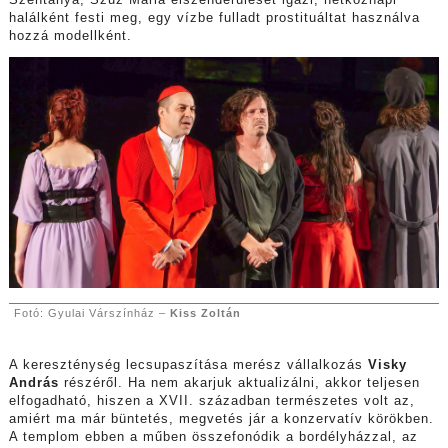
halálként festi meg, egy vízbe fulladt prostituáltat használva
hozzá modellként.
Fotó: Gyulai Várszínház –
Kiss Zoltán
A kereszténység lecsupaszítása merész vállalkozás
Visky
András
részéről. Ha nem akarjuk aktualizálni, akkor teljesen
elfogadható, hiszen a XVII. században természetes volt az,
amiért ma már büntetés, megvetés jár a konzervatív körökben.
A templom ebben a műben összefonódik a bordélyházzal, az