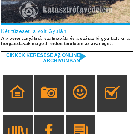
Két tűzeset is volt Gyulán
A bicerei tanyáknál szalmabála és a száraz fű gyulladt ki, a
horgásztavak mögötti erdős területen az avar égett
CIKKEK KERESÉSE AZ ONLINE
ARCHÍVUMBAN