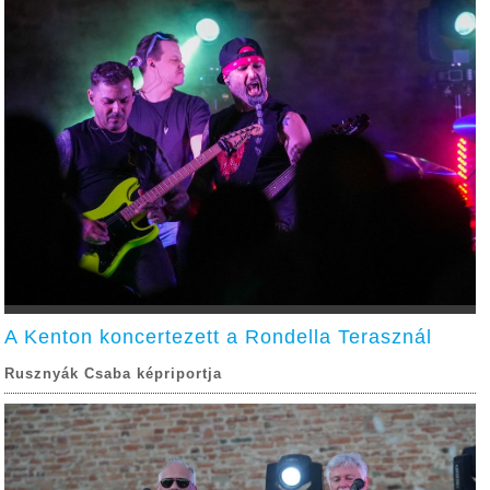
A Kenton koncertezett a Rondella Terasznál
Rusznyák Csaba képriportja