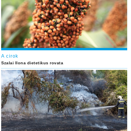
A cirok
Szalai Ilona dietetikus rovata