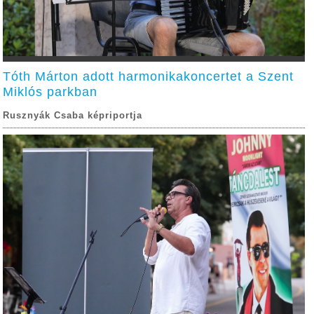
Tóth Márton adott harmonikakoncertet a Szent
Miklós parkban
Rusznyák Csaba képriportja