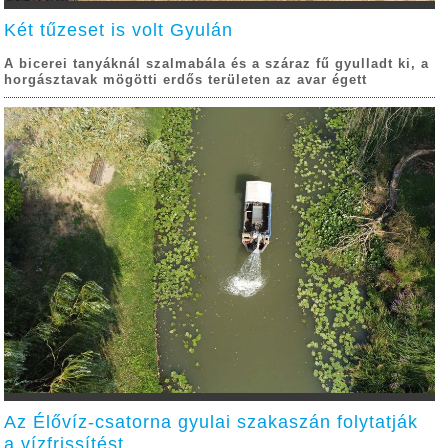
Két tűzeset is volt Gyulán
A bicerei tanyáknál szalmabála és a száraz fű gyulladt ki, a
horgásztavak mögötti erdős területen az avar égett
Az Élővíz-csatorna gyulai szakaszán folytatják
a vízfrissítést