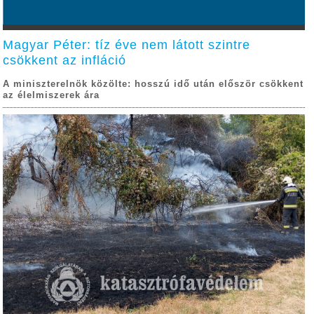
Magyar Péter: tíz éve nem látott szintre
csökkent az infláció
A miniszterelnök közölte: hosszú idő után először csökkent
az élelmiszerek ára