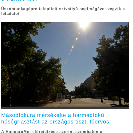
Úszómunkagépre telepített szivattyú segítségével végzik a
feladatot
Másodfokúra mérsékelte a harmadfokú
hőségriasztást az országos tiszti főorvos
A HungaroMet előrejelzése szerint szombaton a