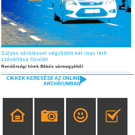
Súlyos sérüléssel végződött két ittas férfi
szóváltása Gyulán
Rendőrségi hírek Békés vármegyéből
CIKKEK KERESÉSE AZ ONLINE
ARCHÍVUMBAN