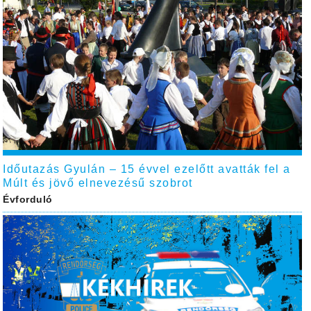
Időutazás Gyulán – 15 évvel ezelőtt avatták fel a
Múlt és jövő elnevezésű szobrot
Évforduló