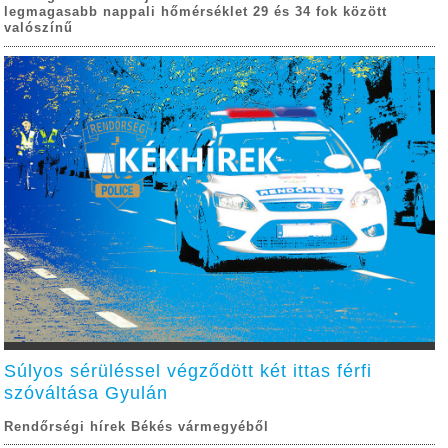
legmagasabb nappali hőmérséklet 29 és 34 fok között
valószínű
Súlyos sérüléssel végződött két ittas férfi
szóváltása Gyulán
Rendőrségi hírek Békés vármegyéből