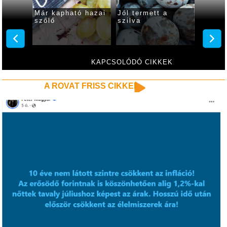
mm
Már kapható hazai
Jól termett a
Egy k
 450–
szőlő
szilva
szilva
KAPCSOLÓDÓ CIKKEK
A ROVAT FRISS CIKKEI