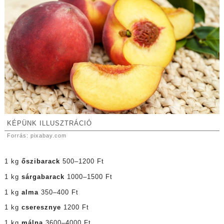
KÉPÜNK ILLUSZTRÁCIÓ
Forrás: pixabay.com
1 kg
őszibarack
500–1200 Ft
1 kg
sárgabarack
1000–1500 Ft
1 kg
alma
350–400 Ft
1 kg
cseresznye
1200 Ft
1 kg
málna
3600–4000 Ft