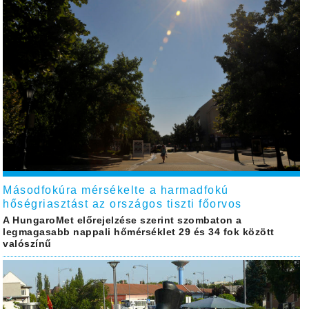
Másodfokúra mérsékelte a harmadfokú
hőségriasztást az országos tiszti főorvos
A HungaroMet előrejelzése szerint szombaton a
legmagasabb nappali hőmérséklet 29 és 34 fok között
valószínű