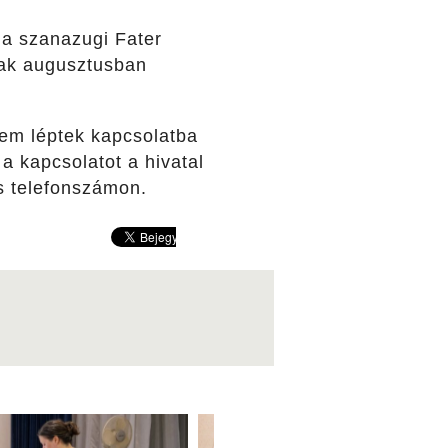
l a szanazugi Fater
nak augusztusban
nem léptek kapcsolatba
a kapcsolatot a hivatal
ös telefonszámon.