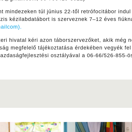
nt mindezeken túl június 22-től retrófocitábor indu
zis kézilabdatábort is szerveznek 7–12 éves fiúk
ailcom).
eri hivatal kéri azon táborszervezőket, akik még 
ság megfelelő tájékoztatása érdekében vegyék fel 
 gazdaságfejlesztési osztályával a 06-66/526-855-