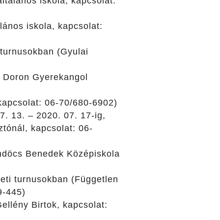
ltalános iskola, kapcsolat:
lános iskola, kapcsolat:
 turnusokban (Gyulai
en Doron Gyerekangol
kapcsolat: 06-70/680-6902)
. 13. – 2020. 07. 17-ig,
tónál, kapcsolat: 06-
Göndöcs Benedek Középiskola
heti turnusokban (Független
9-445)
ellény Birtok, kapcsolat: