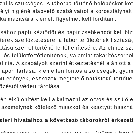
ozni is szükséges. A táborba történő belépéskor köt
lyi higiéné alapvető szabályairól a korosztálynak
lkalmazására kiemelt figyelmet kell fordítani.
sához papír kéztörlőt és papír zsebkendőt kell bizt
t terek szellőztetésére, a tábor területének tisztas
hatású szerrel történő fertőtlenítésére. Az ehhez
- és felületfertőtlenítőnek, valamint takarítószern
állnia. A szabályok szerint étkeztetésnél ajánlott 
tlapon tartása, kiemelten fontos a zöldségek, gyü
lt edények, eszközök megfelelő hatásfokú fertőtle
zéstől védett tárolása.
n elkülönítést kell alkalmazni az orvos és szülő e
ő személynek kötelező maszkot és kesztyűt haszná
teri hivatalhoz a következő táborokról érkezet