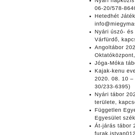
Nyári napközis 
06-20/578-864
Hetedhét Játék
info@miegymas
Nyári úszó- és
Várfürdő, kapc
Angoltábor 202
Oktatóközpont,
Jóga-Móka tábo
Kajak-kenu evez
2020. 08. 10 –
30/233-6395)
Nyári tábor 20
területe, kapc
Független Egye
Egyesület szék
Át-járás tábor 
furak.istvan0