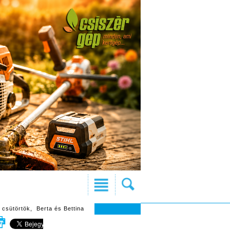
 csütörtök, Berta és Bettina