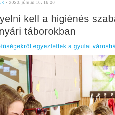
EK
• 2020. június 16. 16:00
yelni kell a higiénés sza
 nyári táborokban
etőségekről egyeztettek a gyulai városh