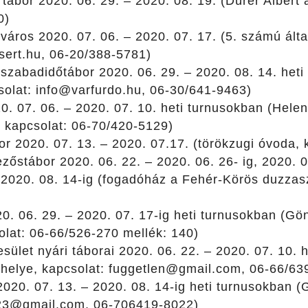
tábor 2020. 06. 29. – 2020. 08. 19. (Dürer Albert á
0)
város 2020. 07. 06. – 2020. 07. 17. (5. számú álta
ert.hu, 06-20/388-5781)
 szabadidőtábor 2020. 06. 29. – 2020. 08. 14. heti
solat: info@varfurdo.hu, 06-30/641-9463)
0. 07. 06. – 2020. 07. 10. heti turnusokban (Hel
 kapcsolat: 06-70/420-5129)
r 2020. 07. 13. – 2020. 07.17. (törökzugi óvoda, 
őstábor 2020. 06. 22. – 2020. 06. 26- ig, 2020. 07
 2020. 08. 14-ig (fogadóház a Fehér-Körös duzzasz
20. 06. 29. – 2020. 07. 17-ig heti turnusokban (
solat: 06-66/526-270 mellék: 140)
sület nyári táborai 2020. 06. 22. – 2020. 07. 10. 
helye, kapcsolat: fuggetlen@gmail.com, 06-66/63
2020. 07. 13. – 2020. 08. 14-ig heti turnusokban (G
123@gmail.com, 06-706419-8022)