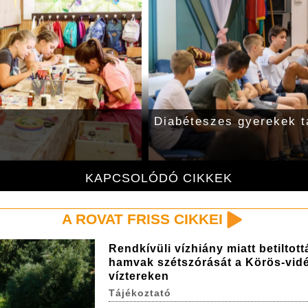
Diabéteszes gyerekek 
KAPCSOLÓDÓ CIKKEK
A ROVAT FRISS CIKKEI
Rendkívüli vízhiány miatt betiltott
hamvak szétszórását a Körös-vidé
víztereken
Tájékoztató