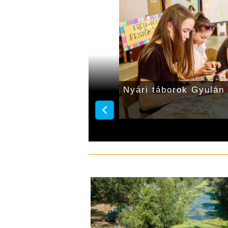
tábor titkait
Nyári táborok Gyulán