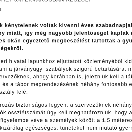
t
k kénytelenek voltak kivenni éves szabadnapjai
ny miatt, így még nagyobb jelentőséget kaptak 
ek okán egyeztető megbeszélést tartottak a gyu
ségekről.
eri hivatal lapunkhoz eljuttatott közleményéből kid
ítani a járványügyi szabályok szigorú betartására, 
zervezőknek, ahogy korábban is, jelezniük kell a táb
t és a tábor megrendezésének néhány fontosabb el
ztály felé.
rozás biztonságos legyen, a szervezőknek néhány 
zók összlétszámát úgy kell meghatározniuk, hogy a
 figyelembe véve a személyek között a 1,5 méteres
 kizárólag egészséges, tüneteket nem mutató gyerm