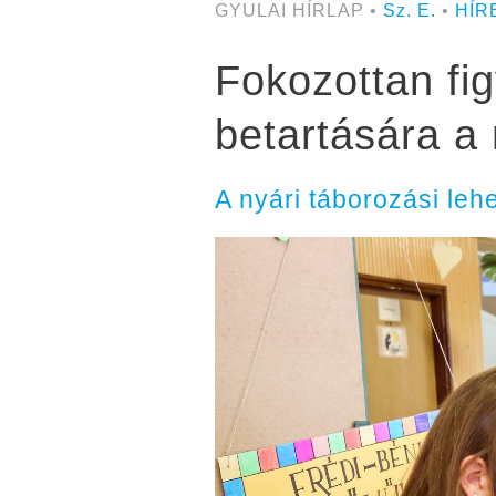
GYULAI HÍRLAP •
Sz. E.
•
HÍR
Fokozottan fig
betartására a
A nyári táborozási leh