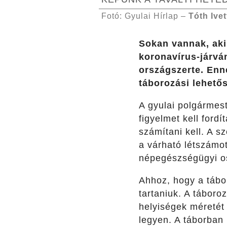
Fotó: Gyulai Hírlap –
Tóth Ivet
Sokan vannak, aki
koronavírus-járvá
országszerte. Enn
táborozási lehető
A gyulai polgármest
figyelmet kell ford
számítani kell. A s
a várható létszámo
népegészségügyi os
Ahhoz, hogy a tábo
tartaniuk. A táboro
helyiségek méretét
legyen. A táborban