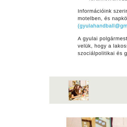
Információink szeri
motelben, és napkö
(gyulahandball@gm
A gyulai polgármest
velük, hogy a lakos
szociálpolitikai és