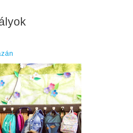
bályok
ázán