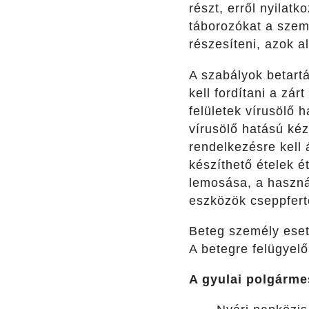
részt, erről nyilatk
táborozókat a szemé
részesíteni, azok a
A szabályok betartá
kell fordítani a zár
felületek vírusölő 
vírusölő hatású kéz
rendelkezésre kell 
készíthető ételek é
lemosása, a haszná
eszközök cseppfertő
Beteg személy eseté
A betegre felügyel
A gyulai polgármes