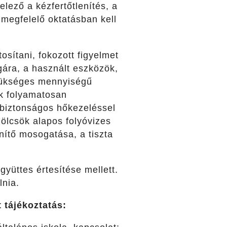
elező a kézfertőtlenítés, a
 megfelelő oktatásban kell
osítani, fokozott figyelmet
ágára, a használt eszközök,
 szükséges mennyiségű
ek folyamatosan
a biztonságos hőkezeléssel
mölcsök alapos folyóvizes
nítő mosogatása, a tiszta
gyüttes értesítése mellett.
lnia.
t tájékoztatás: