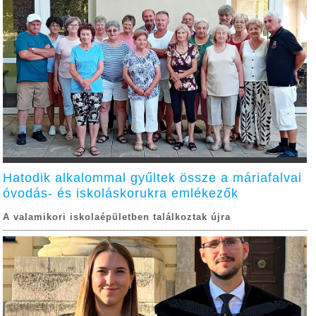
Hatodik alkalommal gyűltek össze a máriafalvai
óvodás- és iskoláskorukra emlékezők
A valamikori iskolaépületben találkoztak újra