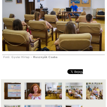
Fotó: Gyulai Hírlap –
Rusznyák Csaba