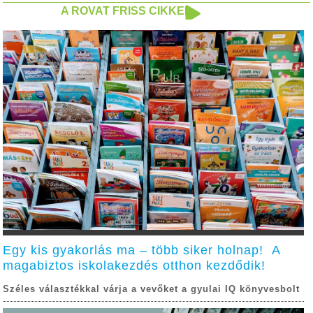
A ROVAT FRISS CIKKEI
Egy kis gyakorlás ma – több siker holnap! A
magabiztos iskolakezdés otthon kezdődik!
Széles választékkal várja a vevőket a gyulai IQ könyvesbolt