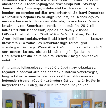
alapító tagja, Erdély legnagyobb drámaírója volt;
Székely
János
Erdély Simonyija, indulásától kezdve szemben állt a
hatalom embertelen politikai gyakorlatával;
Szilágyi Domokos
a filozofikus hajlamú költő öngyilkos lett, fia, Kobak egy év
múlva a bukaresti földrengés áldozata;
Szőcs Géza, Szőcs
István
egykori Securitate-ügynök, irodalmár fia, 2012-től
miniszteri kultúrtanácsnok, apa és fia tavaly 2 hónap
különbséggel halt meg COVID-19 szövődményben;
Tamási
Áron
civilben banktisztviselő, aki képviselősége alatt kétszer
utasította el a vallás- és közoktatásügyi tárcát; gróf
szentegyedi és cegei
Wass Albert
körül politikai felhangoktól
sem mentes kultusz alakult ki, bár emigrációja alatt a
Ceaușescu-rezsim ítélte halálra, életének mégis önkezével
vetett véget.
A hatalmas lelkesedéssel mesélő előadó nagy odaadással
fogadott előadásai arra ösztönözték a Boróka vezetőségét,
hogy a tábort – remélhetőleg szélesebb érdeklődésre és
befogadó rétegre, bővülő közönségre építve – akár jövőre is
megrendezzék. Főleg, ha a kultúra öröme ingyen van!