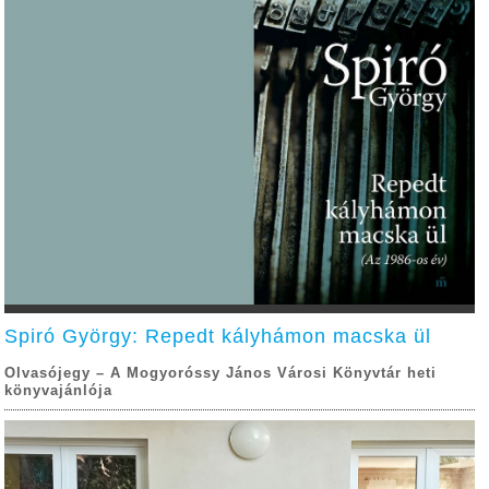
Spiró György: Repedt kályhámon macska ül
Olvasójegy – A Mogyoróssy János Városi Könyvtár heti
könyvajánlója