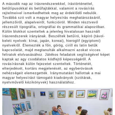
A második nap az írásrendszerekkel, írástörténettel,
betűtípusokkal és betűfajtákkal, valamint a rovásírás
rejtelmeivel ismerkedhettek meg az érdeklődő nebulók.
Továbbá szó volt a magyar helyesírás meghatározásáról,
jellemzőiről, alapelveiről, funkcióiról. Minden résztvevő
részesült tipográfia, ortográfiai és grammatikai alapozóban.
Külön blokkot szenteltek a jelenleg hivatalosan használt
írásrendszerek irányának. Beszéltek betűíró, képíró (távol-
keleti nyelvek: kínai, japán, koreai), hieroglif (egyiptomi)
nyelvekről. Elemezték a főn, görög, cirill és latin betűk
kapcsolatát, majd megtanulták alkalmazni azokat vicces
feliratok elolvasásához. Játékos feladatok segítségével képet
kaptak az agy csodálatos kódfejtő képességéről. A
rovásírásnak külön fejezetet szenteltek. Történetét,
elterjedését, kortárs megjelenését, az egyberóvások
nehézségeit elemezgették. Iránymutatást hallottak a mai
magyar helyesírást támogató kiadványok (szótárak,
nyelvművelő kézikönyvek) használatához.