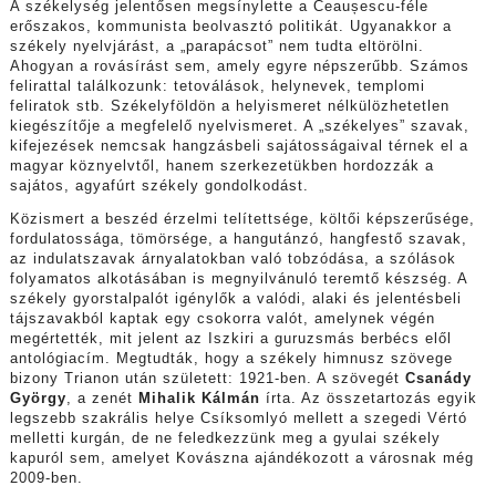
A székelység jelentősen megsínylette a Ceaușescu-féle
erőszakos, kommunista beolvasztó politikát. Ugyanakkor a
székely nyelvjárást, a „parapácsot” nem tudta eltörölni.
Ahogyan a rovásírást sem, amely egyre népszerűbb. Számos
felirattal találkozunk: tetoválások, helynevek, templomi
feliratok stb. Székelyföldön a helyismeret nélkülözhetetlen
kiegészítője a megfelelő nyelvismeret. A „székelyes” szavak,
kifejezések nemcsak hangzásbeli sajátosságaival térnek el a
magyar köznyelvtől, hanem szerkezetükben hordozzák a
sajátos, agyafúrt székely gondolkodást.
Közismert a beszéd érzelmi telítettsége, költői képszerűsége,
fordulatossága, tömörsége, a hangutánzó, hangfestő szavak,
az indulatszavak árnyalatokban való tobzódása, a szólások
folyamatos alkotásában is megnyilvánuló teremtő készség. A
székely gyorstalpalót igénylők a valódi, alaki és jelentésbeli
tájszavakból kaptak egy csokorra valót, amelynek végén
megértették, mit jelent az Iszkiri a guruzsmás berbécs elől
antológiacím. Megtudták, hogy a székely himnusz szövege
bizony Trianon után született: 1921-ben. A szövegét
Csanády
György
, a zenét
Mihalik Kálmán
írta. Az összetartozás egyik
legszebb szakrális helye Csíksomlyó mellett a szegedi Vértó
melletti kurgán, de ne feledkezzünk meg a gyulai székely
kapuról sem, amelyet Kovászna ajándékozott a városnak még
2009-ben.