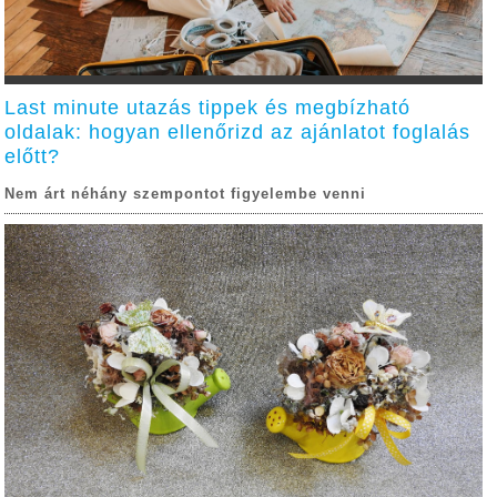
Last minute utazás tippek és megbízható
oldalak: hogyan ellenőrizd az ajánlatot foglalás
előtt?
Nem árt néhány szempontot figyelembe venni