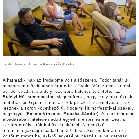
Fotó: Gyulai Hírlap –
Rusznyák Csaba
A harmadik nap az irodalomé volt a főszerep.
Fodor
tanár úr
mindhárom előadásában érintette a Gyulai Várszínház korábbi
és idei évadának erdélyi szerzőit, különös tekintettel az
Erdélyi Hét programjaira. Megemlítette, hogy mely alkotóknak
mutatták be Gyulán darabjait, kik jártak itt személyesen, kik
lesznek a soron következő X. Irodalmi Humorfesztivál székely
nagyágyúi (
Fekete Vince
és
Muszka Sándor
). A szemináriumi
előadásában hitelesen adott egyedi merítés és elemzést a
kortárs erdélyi írók-költők munkáiból. A rendkívül
információgazdag előadásban 30 klasszikus és kortárs írót,
költőt mutatott be, akikről egyesével beszélt, a hallgatóság