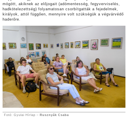
mögött, akiknek az előjogait (adómentesség, fegyverviselés,
hadkötelezettség) folyamatosan csorbítgatták a fejedelmek,
királyok, attól függően, mennyire volt szükségük a végvárvédő
haderőre.
Fotó: Gyulai Hírlap –
Rusznyák Csaba