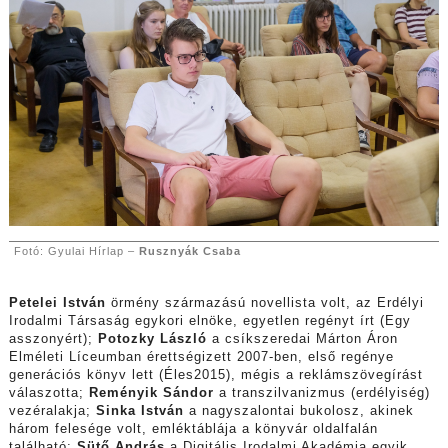
Fotó: Gyulai Hírlap –
Rusznyák Csaba
Petelei István
örmény származású novellista volt, az Erdélyi
Irodalmi Társaság egykori elnöke, egyetlen regényt írt (Egy
asszonyért);
Potozky László
a csíkszeredai Márton Áron
Elméleti Líceumban érettségizett 2007-ben, első regénye
generációs könyv lett (Éles2015), mégis a reklámszövegírást
válaszotta;
Reményik Sándor
a transzilvanizmus (erdélyiség)
vezéralakja;
Sinka István
a nagyszalontai bukolosz, akinek
három felesége volt, emléktáblája a könyvár oldalfalán
található;
Sütő András
a Digitális Irodalmi Akadémia egyik