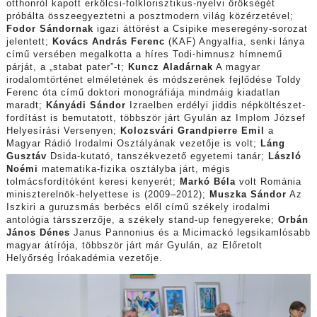
otthonról kapott erkölcsi-folklorisztikus-nyelvi örökségét
próbálta összeegyeztetni a posztmodern világ közérzetével;
Fodor Sándor
nak
igazi áttörést a Csipike meseregény-sorozat
jelentett;
Kovács András Ferenc
(KAF) Angyalfia, senki lánya
című versében megalkotta a híres Todi-himnusz hímnemű
párját, a „stabat pater”-t;
Kuncz Aladár
nak
A magyar
irodalomtörténet elméletének és módszerének fejlődése Toldy
Ferenc óta című doktori monográfiája mindmáig kiadatlan
maradt;
Kányádi Sándor
Izraelben erdélyi jiddis népköltészet-
fordítást is bemutatott, többször járt Gyulán az Implom József
Helyesírási Versenyen;
Kolozsvári Grandpierre Emil
a
Magyar Rádió Irodalmi Osztályának vezetője is volt;
Láng
Gusztáv
Dsida-kutató, tanszékvezető egyetemi tanár;
László
Noémi
matematika-fizika osztályba járt, mégis
tolmácsfordítóként keresi kenyerét;
Markó Béla
volt Románia
miniszterelnök-helyettese is (2009–2012);
Muszka Sándor
Az
Iszkiri a guruzsmás berbécs elől című székely irodalmi
antológia társszerzője, a székely stand-up fenegyereke;
Orbán
János Dénes
Janus Pannonius és a Micimackó legsikamlósabb
magyar átírója, többször járt már Gyulán, az Előretolt
Helyőrség Íróakadémia vezetője.