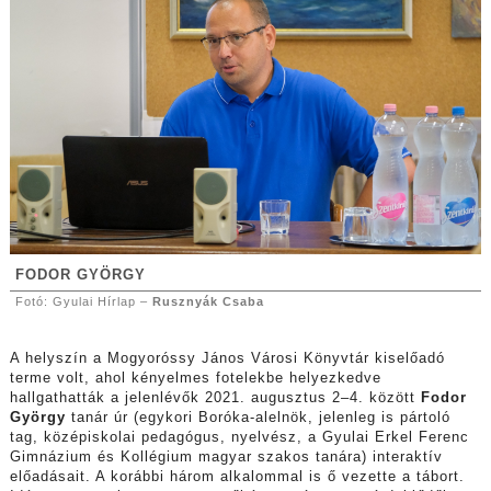
FODOR GYÖRGY
Fotó: Gyulai Hírlap –
Rusznyák Csaba
A helyszín a Mogyoróssy János Városi Könyvtár kiselőadó
terme volt, ahol kényelmes fotelekbe helyezkedve
hallgathatták a jelenlévők 2021. augusztus 2–4. között
Fodor
György
tanár úr (egykori Boróka-alelnök, jelenleg is pártoló
tag, középiskolai pedagógus, nyelvész, a Gyulai Erkel Ferenc
Gimnázium és Kollégium magyar szakos tanára) interaktív
előadásait. A korábbi három alkalommal is ő vezette a tábort.