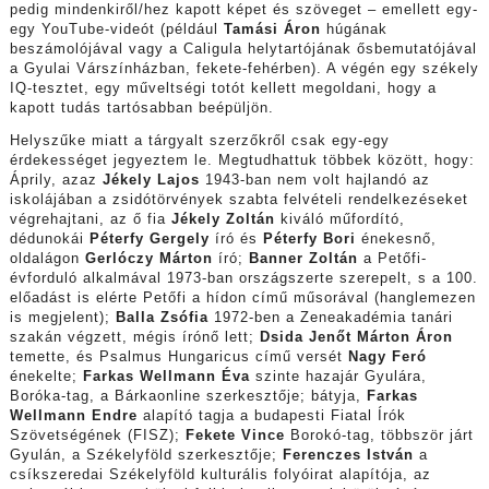
pedig mindenkiről/hez kapott képet és szöveget – emellett egy-
egy YouTube-videót (például
Tamási Áron
húgának
beszámolójával vagy a Caligula helytartójának ősbemutatójával
a Gyulai Várszínházban, fekete-fehérben). A végén egy székely
IQ-tesztet, egy műveltségi totót kellett megoldani, hogy a
kapott tudás tartósabban beépüljön.
Helyszűke miatt a tárgyalt szerzőkről csak egy-egy
érdekességet jegyeztem le. Megtudhattuk többek között, hogy:
Áprily, azaz
Jékely Lajos
1943-ban nem volt hajlandó az
iskolájában a zsidótörvények szabta felvételi rendelkezéseket
végrehajtani, az ő fia
Jékely Zoltán
kiváló műfordító,
dédunokái
Péterfy Gergely
író és
Péterfy Bori
énekesnő,
oldalágon
Gerlóczy Márton
író;
Banner Zoltán
a Petőfi-
évforduló alkalmával 1973-ban országszerte szerepelt, s a 100.
előadást is elérte Petőfi a hídon című műsorával (hanglemezen
is megjelent);
Balla Zsófia
1972-ben a Zeneakadémia tanári
szakán végzett, mégis írónő lett;
Dsida Jenő
t Márton Áron
temette, és Psalmus Hungaricus című versét
Nagy Feró
énekelte;
Farkas Wellmann Éva
szinte hazajár Gyulára,
Boróka-tag, a Bárkaonline szerkesztője; bátyja,
Farkas
Wellmann Endre
alapító tagja a budapesti Fiatal Írók
Szövetségének (FISZ);
Fekete Vince
Borokó-tag, többször járt
Gyulán, a Székelyföld szerkesztője;
Ferenczes István
a
csíkszeredai Székelyföld kulturális folyóirat alapítója, az