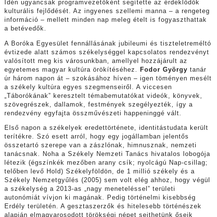
Idén ugyancsak programvezetőként segítette az érdeklődők
kulturális fejlődését. Az ingyenes szellemi manna – a rengeteg
információ – mellett minden nap meleg ételt is fogyaszthattak
a betévedők.
A Boróka Egyesület fennállásának jubileumi és tiszteletreméltó
évtizede alatt számos székelységgel kapcsolatos rendezvényt
valósított meg kis városunkban, amellyel hozzájárult az
egyetemes magyar kultúra örökítéséhez.
Fodor György
tanár
úr három napon át – szokásához híven – igen töményen mesélt
a székely kultúra egyes szegmenseiről. A viccesen
„Táborókának” keresztelt témabemutatókat videók, könyvek,
szövegrészek, dallamok, festmények szegélyezték, így a
rendezvény egyfajta összművészeti happeninggé vált.
Első napon a székelyek eredettörténete, identitástudata került
terítékre. Szó esett arról, hogy egy jogállamban jelentős
összetartó szerepe van a zászlónak, himnusznak, nemzeti
tanácsnak. Noha a Székely Nemzeti Tanács hivatalos lobogója
létezik (égszínkék mezőben arany csík; nyolcágú Nap-csillag;
telőben levő Hold) Székelyföldön, de 1 millió székely és a
Székely Nemzetgyűlés (2005) sem volt elég ahhoz, hogy végül
a székelység a 2013-as „nagy meneteléssel” területi
autonómiát vívjon ki magának. Pedig történelmi kisebbség
Erdély területén. A gesztaszerzők és hitelesebb történészek
alapján elmagyarosodott törökségi népet sejthetünk őseik