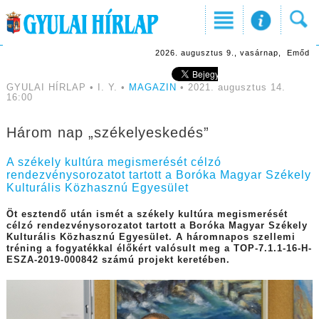
2026. augusztus 9., vasárnap, Emőd
GYULAI HÍRLAP • I. Y. •
MAGAZIN
• 2021. augusztus 14.
16:00
Három nap „székelyeskedés”
A székely kultúra megismerését célzó
rendezvénysorozatot tartott a Boróka Magyar Székely
Kulturális Közhasznú Egyesület
Öt esztendő után ismét a székely kultúra megismerését
célzó rendezvénysorozatot tartott a Boróka Magyar Székely
Kulturális Közhasznú Egyesület. A háromnapos szellemi
tréning a fogyatékkal élőkért valósult meg a TOP-7.1.1-16-H-
ESZA-2019-000842 számú projekt keretében.