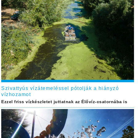
Szivattyús vízátemeléssel pótolják a hiányzó
vízhozamot
Ezzel friss vízkészletet juttatnak az Élővíz-csatornába is