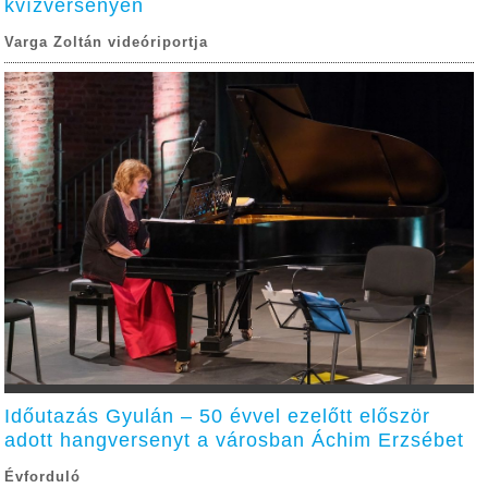
kvízversenyen
Varga Zoltán videóriportja
Időutazás Gyulán – 50 évvel ezelőtt először
adott hangversenyt a városban Áchim Erzsébet
Évforduló