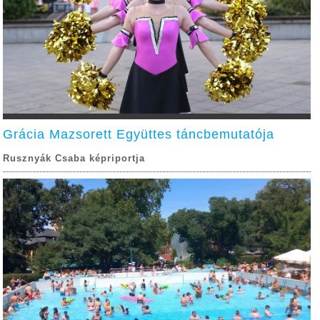
Grácia Mazsorett Együttes táncbemutatója
Rusznyák Csaba képriportja