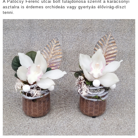
A Patócsy Ferenc utcai bolt tulajdonosa szerint a karácsonyi
asztalra is érdemes orchideás vagy gyertyás élővirág-díszt
tenni.