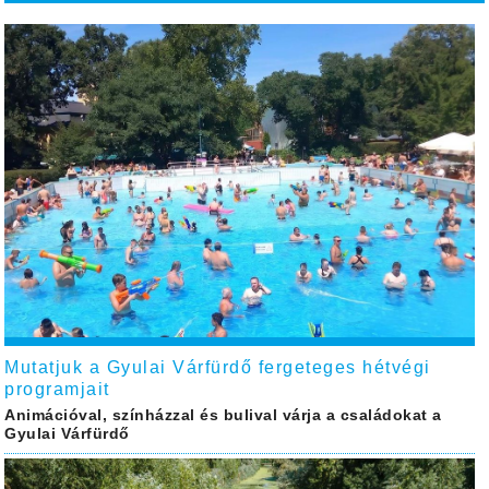
Mutatjuk a Gyulai Várfürdő fergeteges hétvégi
programjait
Animációval, színházzal és bulival várja a családokat a
Gyulai Várfürdő