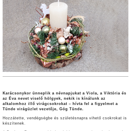
Karácsonykor ünneplik a névnapjukat a Viola, a Viktória és
az Éva nevet viselő hölgyek, nekik is kínálunk az
alkalomhoz illő virágcsokrokat – hívta fel a figyelmet a
Tünde virágüzlet vezetője, Góg Tünde.
Hozzátette, vendégségbe és születésnapra vihető csokrokat is
készítenek.