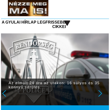
A GYULAI HÍRLAP LEGFRISSEBB
CIKKEI
Heves zivatarok és intenzív csapadék
várható