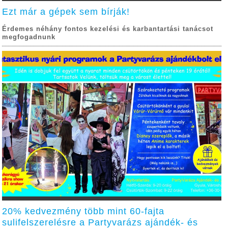
Ezt már a gépek sem bírják!
Érdemes néhány fontos kezelési és karbantartási tanácsot
megfogadnunk
20% kedvezmény több mint 60-fajta
sulifelszerelésre a Partyvarázs ajándék- és