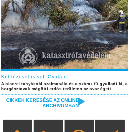
Két tűzeset is volt Gyulán
A bicerei tanyáknál szalmabála és a száraz fű gyulladt ki, a
horgásztavak mögötti erdős területen az avar égett
CIKKEK KERESÉSE AZ ONLINE
ARCHÍVUMBAN