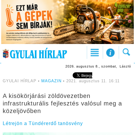
2026. augusztus 8., szombat, László
GYULAI HÍRLAP •
MAGAZIN
• 2021. augusztus 11. 16:11
A kisökörjárási zöldövezetben
infrastrukturális fejlesztés valósul meg a
közeljövőben
Létrejön a Tündérerdő tanösvény