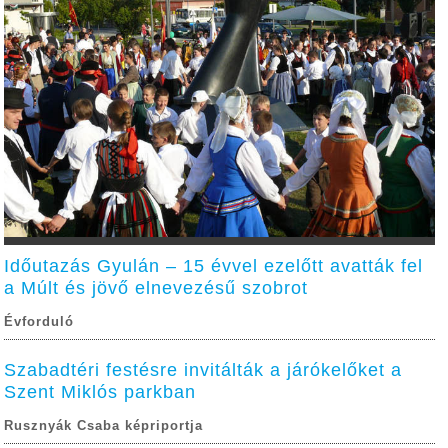
Időutazás Gyulán – 15 évvel ezelőtt avatták fel
a Múlt és jövő elnevezésű szobrot
Évforduló
Szabadtéri festésre invitálták a járókelőket a
Szent Miklós parkban
Rusznyák Csaba képriportja