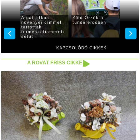
tnak a
A gát titkos
Zöld Őrzők a
Harmó
i
növényei címmel
tündérerdőben
termés
tartottak
Iván é
természetismereti
sétát
KAPCSOLÓDÓ CIKKEK
A ROVAT FRISS CIKKEI