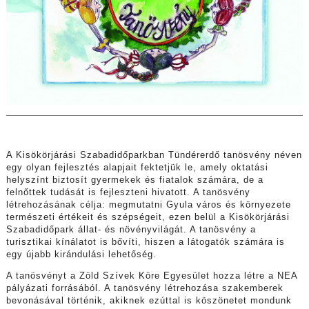
A Kisökörjárási Szabadidőparkban Tündérerdő tanösvény néven
egy olyan fejlesztés alapjait fektetjük le, amely oktatási
helyszínt biztosít gyermekek és fiatalok számára, de a
felnőttek tudását is fejleszteni hivatott. A tanösvény
létrehozásának célja: megmutatni Gyula város és környezete
természeti értékeit és szépségeit, ezen belül a Kisökörjárási
Szabadidőpark állat- és növényvilágát. A tanösvény a
turisztikai kínálatot is bővíti, hiszen a látogatók számára is
egy újabb kirándulási lehetőség.
A tanösvényt a Zöld Szívek Köre Egyesület hozza létre a NEA
pályázati forrásából. A tanösvény létrehozása szakemberek
bevonásával történik, akiknek ezúttal is köszönetet mondunk