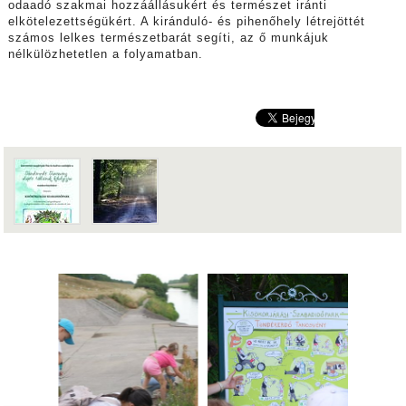
odaadó szakmai hozzáállásukért és természet iránti
elkötelezettségükért. A kiránduló- és pihenőhely létrejöttét
számos lelkes természetbarát segíti, az ő munkájuk
nélkülözhetetlen a folyamatban.