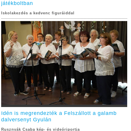
játékboltban
Iskolakezdés a kedvenc figuráiddal
Idén is megrendezték a Felszállott a galamb
dalversenyt Gyulán
Rusznyák Csaba kép- és videóriportja