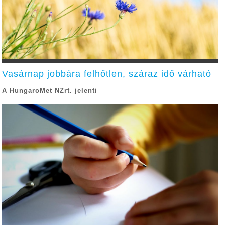
Vasárnap jobbára felhőtlen, száraz idő várható
A HungaroMet NZrt. jelenti