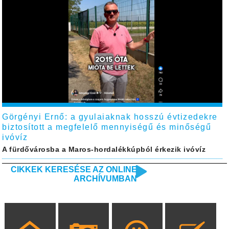
Görgényi Ernő: a gyulaiaknak hosszú évtizedekre
biztosított a megfelelő mennyiségű és minőségű
ivóvíz
A fürdővárosba a Maros-hordalékkúpból érkezik ivóvíz
CIKKEK KERESÉSE AZ ONLINE
ARCHÍVUMBAN