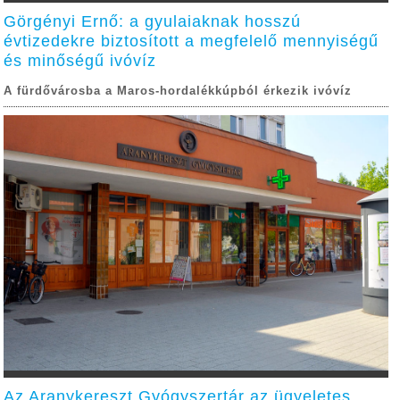
Görgényi Ernő: a gyulaiaknak hosszú
évtizedekre biztosított a megfelelő mennyiségű
és minőségű ivóvíz
A fürdővárosba a Maros-hordalékkúpból érkezik ivóvíz
Az Aranykereszt Gyógyszertár az ügyeletes