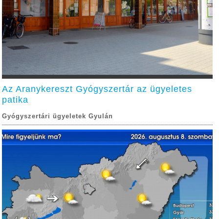
Az Aranykereszt Gyógyszertár az ügyeletes
patika
Gyógyszertári ügyeletek Gyulán