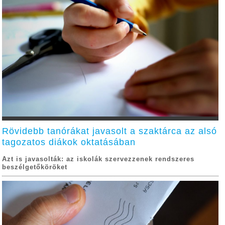
Rövidebb tanórákat javasolt a szaktárca az alsó
tagozatos diákok oktatásában
Azt is javasolták: az iskolák szervezzenek rendszeres
beszélgetőköröket