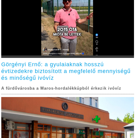
Görgényi Ernő: a gyulaiaknak hosszú
évtizedekre biztosított a megfelelő mennyiségű
és minőségű ivóvíz
A fürdővárosba a Maros-hordalékkúpból érkezik ivóvíz