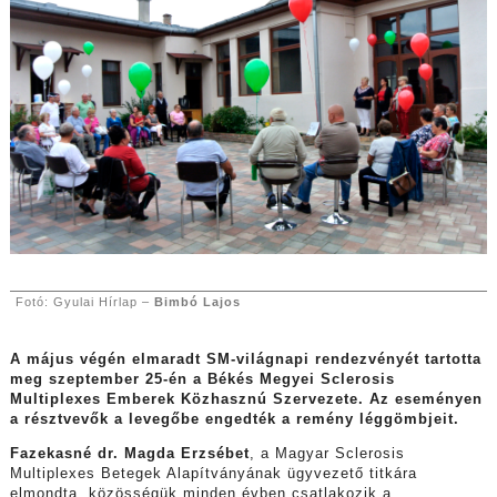
Fotó: Gyulai Hírlap –
Bimbó Lajos
A május végén elmaradt SM-világnapi rendezvényét tartotta
meg szeptember 25-én a Békés Megyei Sclerosis
Multiplexes Emberek Közhasznú Szervezete. Az eseményen
a résztvevők a levegőbe engedték a remény léggömbjeit.
Fazekasné dr. Magda Erzsébet
, a Magyar Sclerosis
Multiplexes Betegek Alapítványának ügyvezető titkára
elmondta, közösségük minden évben csatlakozik a