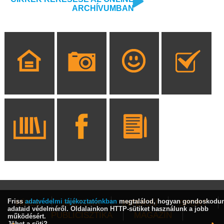
ARCHÍVUMBAN
Friss
adatvédelmi tájékoztatónkban
megtalálod, hogyan gondoskodu
HÍREK
KULTÚRA
INTERJÚ
SPORT
adataid védelméről. Oldalainkon HTTP-sütiket használunk a jobb
PUBLICISZTIKA
MAGAZIN
működésért.
Jöhet a süti?