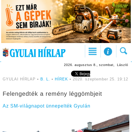
2026. augusztus 8., szombat, László
GYULAI HÍRLAP •
B. L.
•
HÍREK
• 2020. szeptember 25. 19:12
Felengedték a remény léggömbjeit
Az SM-világnapot ünnepelték Gyulán