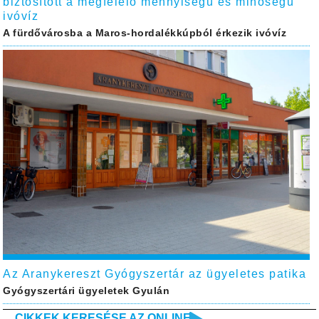
biztosított a megfelelő mennyiségű és minőségű
ivóvíz
A fürdővárosba a Maros-hordalékkúpból érkezik ivóvíz
Az Aranykereszt Gyógyszertár az ügyeletes patika
Gyógyszertári ügyeletek Gyulán
CIKKEK KERESÉSE AZ ONLINE