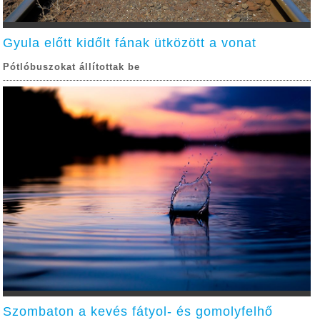
Gyula előtt kidőlt fának ütközött a vonat
Pótlóbuszokat állítottak be
Szombaton a kevés fátyol- és gomolyfelhő