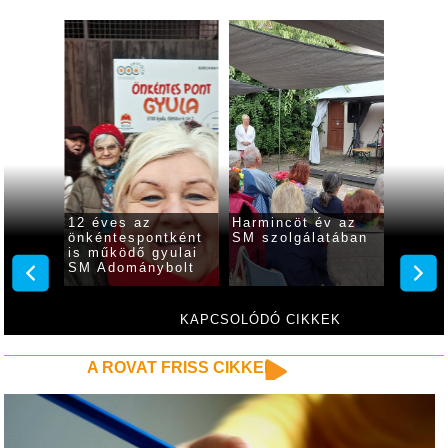
enyt
12 éves az
Harmincöt év az
Region
Gyulán
önkéntespontként
SM szolgálatában
bowlin
eciális
is működő gyulai
rendez
vetség
SM Adománybolt
KAPCSOLÓDÓ CIKKEK
A ROVAT FRISS CIKKEI