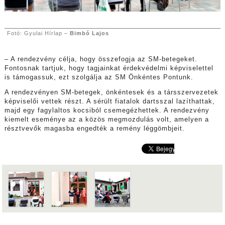
Fotó: Gyulai Hírlap –
Bimbó Lajos
– A rendezvény célja, hogy összefogja az SM-betegeket.
Fontosnak tartjuk, hogy tagjainkat érdekvédelmi képviselettel
is támogassuk, ezt szolgálja az SM Önkéntes Pontunk.
A rendezvényen SM-betegek, önkéntesek és a társszervezetek
képviselői vettek részt. A sérült fiatalok dartsszal lazíthattak,
majd egy fagylaltos kocsiból csemegézhettek. A rendezvény
kiemelt eseménye az a közös megmozdulás volt, amelyen a
résztvevők magasba engedték a remény léggömbjeit.