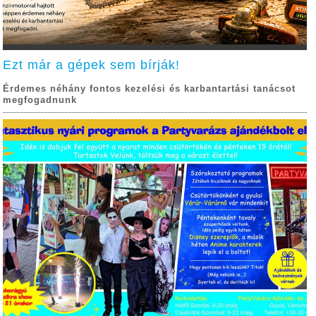
Ezt már a gépek sem bírják!
Érdemes néhány fontos kezelési és karbantartási tanácsot
megfogadnunk