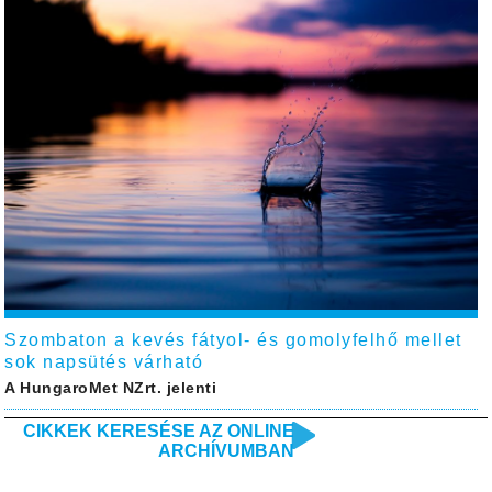
Szombaton a kevés fátyol- és gomolyfelhő mellet
sok napsütés várható
A HungaroMet NZrt. jelenti
CIKKEK KERESÉSE AZ ONLINE
ARCHÍVUMBAN