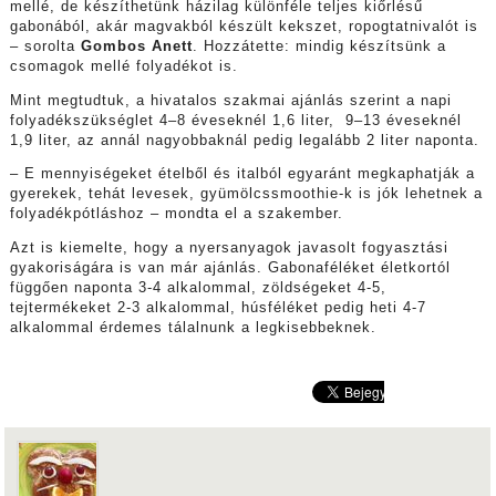
mellé, de készíthetünk házilag különféle teljes kiőrlésű
gabonából, akár magvakból készült kekszet, ropogtatnivalót is
– sorolta
Gombos Anett
. Hozzátette: mindig készítsünk a
csomagok mellé folyadékot is.
Mint megtudtuk, a hivatalos szakmai ajánlás szerint a napi
folyadékszükséglet 4–8 éveseknél 1,6 liter, 9–13 éveseknél
1,9 liter, az annál nagyobbaknál pedig legalább 2 liter naponta.
– E mennyiségeket ételből és italból egyaránt megkaphatják a
gyerekek, tehát levesek, gyümölcssmoothie-k is jók lehetnek a
folyadékpótláshoz – mondta el a szakember.
Azt is kiemelte, hogy a nyersanyagok javasolt fogyasztási
gyakoriságára is van már ajánlás. Gabonaféléket életkortól
függően naponta 3-4 alkalommal, zöldségeket 4-5,
tejtermékeket 2-3 alkalommal, húsféléket pedig heti 4-7
alkalommal érdemes tálalnunk a legkisebbeknek.