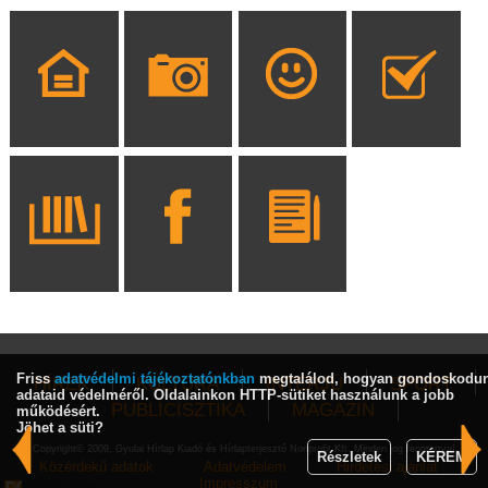
Friss
adatvédelmi tájékoztatónkban
megtalálod, hogyan gondoskodu
HÍREK
KULTÚRA
INTERJÚ
SPORT
adataid védelméről. Oldalainkon HTTP-sütiket használunk a jobb
PUBLICISZTIKA
MAGAZIN
működésért.
Jöhet a süti?
Copyright© 2009, Gyulai Hírlap Kiadó és Hírlapterjesztő Nonprofit Kft. Minden jog fenntartva!
Részletek
KÉREM
Közérdekű adatok
Adatvédelem
Hirdetési ajánlat
Impresszum