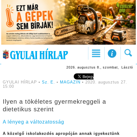
2026. augusztus 8., szombat, László
GYULAI HÍRLAP •
Sz. E.
•
MAGAZIN
• 2020. augusztus 27.
15:00
Ilyen a tökéletes gyermekreggeli a
dietetikus szerint
A lényeg a változatosság
A közelgő iskolakezdés apropóján annak igyekeztünk