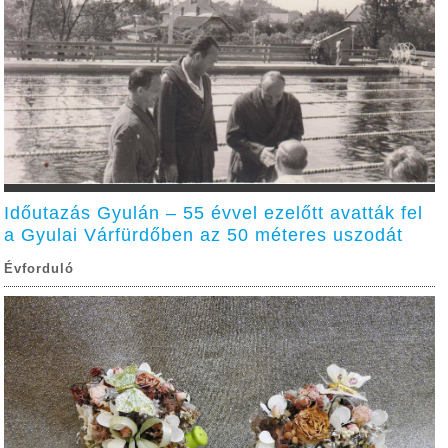
Időutazás Gyulán – 55 évvel ezelőtt avatták fel
a Gyulai Várfürdőben az 50 méteres uszodát
Évforduló