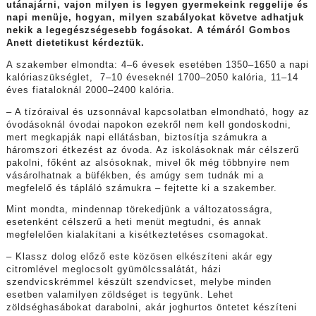
utánajárni, vajon milyen is legyen gyermekeink reggelije és
napi menüje, hogyan, milyen szabályokat követve adhatjuk
nekik a legegészségesebb fogásokat. A témáról Gombos
Anett dietetikust kérdeztük.
A szakember elmondta: 4–6 évesek esetében 1350–1650 a napi
kalóriaszükséglet, 7–10 éveseknél 1700–2050 kalória, 11–14
éves fiataloknál 2000–2400 kalória.
– A tízóraival és uzsonnával kapcsolatban elmondható, hogy az
óvodásoknál óvodai napokon ezekről nem kell gondoskodni,
mert megkapják napi ellátásban, biztosítja számukra a
háromszori étkezést az óvoda. Az iskolásoknak már célszerű
pakolni, főként az alsósoknak, mivel ők még többnyire nem
vásárolhatnak a büfékben, és amúgy sem tudnák mi a
megfelelő és tápláló számukra – fejtette ki a szakember.
Mint mondta, mindennap törekedjünk a változatosságra,
esetenként célszerű a heti menüt megtudni, és annak
megfelelően kialakítani a kisétkeztetéses csomagokat.
– Klassz dolog előző este közösen elkészíteni akár egy
citromlével meglocsolt gyümölcssalátát, házi
szendvicskrémmel készült szendvicset, melybe minden
esetben valamilyen zöldséget is tegyünk. Lehet
zöldséghasábokat darabolni, akár joghurtos öntetet készíteni