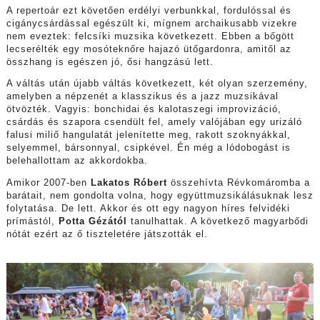
A repertoár ezt követően erdélyi verbunkkal, fordulóssal és
cigánycsárdással egészült ki, mígnem archaikusabb vizekre
nem eveztek: felcsíki muzsika következett. Ebben a bőgött
lecserélték egy mosóteknőre hajazó ütőgardonra, amitől az
összhang is egészen jó, ősi hangzású lett.
A váltás után újabb váltás következett, két olyan szerzemény,
amelyben a népzenét a klasszikus és a jazz muzsikával
ötvözték. Vagyis: bonchidai és kalotaszegi improvizáció,
csárdás és szapora csendült fel, amely valójában egy urizáló
falusi miliő hangulatát jelenítette meg, rakott szoknyákkal,
selyemmel, bársonnyal, csipkével. Én még a lódobogást is
belehallottam az akkordokba.
Amikor 2007-ben
Lakatos Róbert
összehívta Révkomáromba a
barátait, nem gondolta volna, hogy együttmuzsikálásuknak lesz
folytatása. De lett. Akkor és ott egy nagyon híres felvidéki
prímástól,
Potta Gézától
tanulhattak. A következő magyarbődi
nótát ezért az ő tiszteletére játszották el.