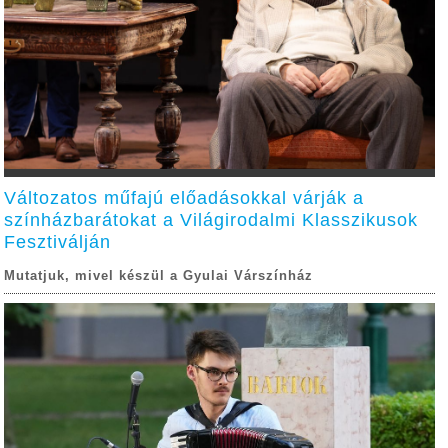
Változatos műfajú előadásokkal várják a
színházbarátokat a Világirodalmi Klasszikusok
Fesztiválján
Mutatjuk, mivel készül a Gyulai Várszínház