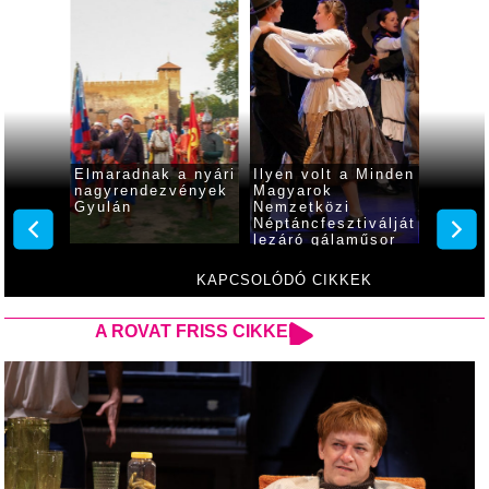
os
Elmaradnak a nyári
Ilyen volt a Minden
Szelek
l vette
nagyrendezvények
Magyarok
gyütte
Minden
Gyulán
Nemzetközi
rábakö
Néptáncfesztiválját
indián
lezáró gálaműsor
iválja
KAPCSOLÓDÓ CIKKEK
A ROVAT FRISS CIKKEI