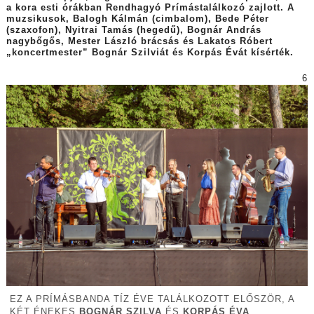
a kora esti órákban Rendhagyó Prímástalálkozó zajlott. A
muzsikusok, Balogh Kálmán (cimbalom), Bede Péter
(szaxofon), Nyitrai Tamás (hegedű), Bognár András
nagybőgős, Mester László brácsás és Lakatos Róbert
„koncertmester” Bognár Szilviát és Korpás Évát kísérték.
6
EZ A PRÍMÁSBANDA TÍZ ÉVE TALÁLKOZOTT ELŐSZÖR, A
KÉT ÉNEKES
BOGNÁR SZILVA
ÉS
KORPÁS ÉVA