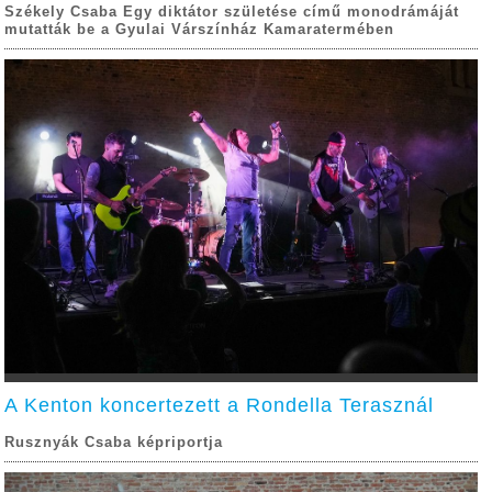
Székely Csaba Egy diktátor születése című monodrámáját
mutatták be a Gyulai Várszínház Kamaratermében
A Kenton koncertezett a Rondella Terasznál
Rusznyák Csaba képriportja