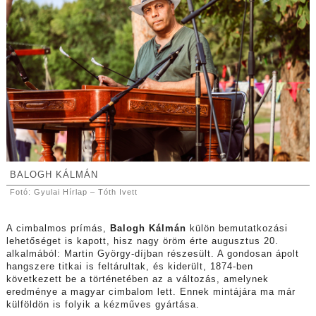
BALOGH KÁLMÁN
Fotó: Gyulai Hírlap – Tóth Ivett
A cimbalmos prímás,
Balogh Kálmán
külön bemutatkozási
lehetőséget is kapott, hisz nagy öröm érte augusztus 20.
alkalmából: Martin György-díjban részesült. A gondosan ápolt
hangszere titkai is feltárultak, és kiderült, 1874-ben
következett be a történetében az a változás, amelynek
eredménye a magyar cimbalom lett. Ennek mintájára ma már
külföldön is folyik a kézműves gyártása.