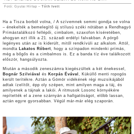
Fotó: Gyulai Hírlap –
Tóth Ivett
Ha a Tisza borból volna, / A szívemnek semmi gondja se volna
– énekelték a bemelegítő új stílusú széki nótában a Rendhagyó
Prímástalálkozó fellépői, cimbalom, szaxofon kíséretében,
ahogyan ezt illik a 21. századi erdélyi falvakban. A pörgő
legényes után az is kiderült, mitől rendkívüli az alkalom. Attól,
mondta
Lakatos Róbert
, hogy a színpadon mindenki prímás,
még a bőgős és a cimbalmos is. Ez a banda tíz éve találkozott
először, hangsúlyozta.
Miután a második zeneszámra kiegészültek a két énekessel,
Bognár Szilviával
és
Korpás Évával
, Küküllő menti ropogós
került terítékre. Aztán a Gömör vidékének régi muzsikájából
adtak ízelítőt, épp oly szépen, mint amilyen maga a táj, és
amilyenek a tájnak a lakói. A ritmusok Losonc környékére
repítették el a zene szárnyán a hallgatóságot, előbb lassan,
aztán egyre gyorsabban. Végül már-már elég szaporán.