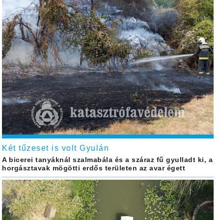
Két tűzeset is volt Gyulán
A bicerei tanyáknál szalmabála és a száraz fű gyulladt ki, a
horgásztavak mögötti erdős területen az avar égett