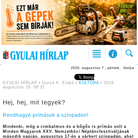
2026. augusztus 7., péntek, Ibolya
GYULAI HÍRLAP • Gurzó K. Enikő •
KULTÚRA
• 2019.
augusztus 18. 08:31
Hej, hej, mit tegyek?
Rendhagyó prímások a színpadon!
Mindenki, még a cimbalmos és a bőgős is prímás volt a
Minden Magyarok XXV. Nemzetközi Néptáncfesztiváljának
második napján, augusztus 17-én a várkert színpadán, ahol