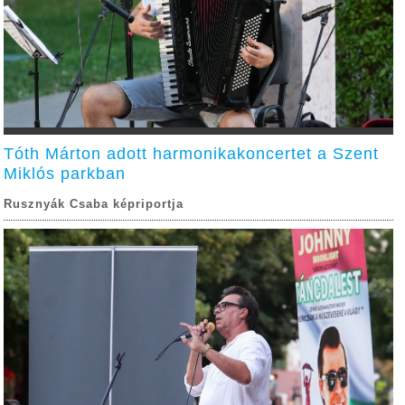
Tóth Márton adott harmonikakoncertet a Szent
Miklós parkban
Rusznyák Csaba képriportja