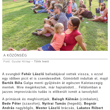
A KÖZÖNSÉG
Fotó: Gyulai Hírlap –
Tóth Ivett
A svungból
Fehér László
balladájával vettek vissza, s ezzel
egy időben picit el is csendesedtek. Gömörből indultak el, majd
Bartók Béla
Galga menti gyűjtésén át egészen Kalotaszegig
mentek. Mire megérkeztek, már hajnalodott… Félálomban a
jazzes improvizációs tudás is előkerült ismét a tarsolyból.
A prímások és meghívottjaik,
Balogh Kálmán
(cimbalom),
Bede Péter
(szaxofon),
Nyitrai Tamás
(hegedű),
Bognár
András
nagybőgős,
Mester László
brácsás,
Lakatos Róbert