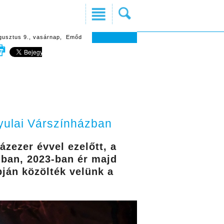
gusztus 9., vasárnap, Emőd
Gyulai Várszínházban
ázezer évvel ezelőtt, a
dban, 2023-ban ér majd
pján közölték velünk a