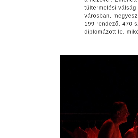
túltermelési válsá
városban, megyeszé
199 rendező, 470 s
diplomázott le, mi