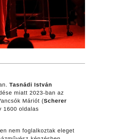
ban.
Tasnádi István
edése miatt 2023-ban az
Vancsók Máriót (
Scherer
gy 1600 oldalas
en nem foglalkoztak eleget
ínházművész-képzésben