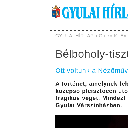
GYULAI HÍRLAP • Gurzó K. Eni
Bélboholy-tisz
Ott voltunk a Nézőműv
A történet, amelynek feb
középső pleisztocén uto
tragikus véget. Mindezt
Gyulai Várszínházban.