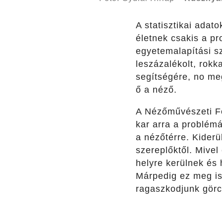
A statisztikai adat
életnek csakis a pr
egyetemalapítási s
leszázalékolt, rokk
segítségére, no me
ő a néző.
A Nézőművészeti Fő
kar arra a problémá
a nézőtérre. Kiderü
szereplőktől. Mivel
helyre kerülnek és
Márpedig ez meg is 
ragaszkodjunk görc