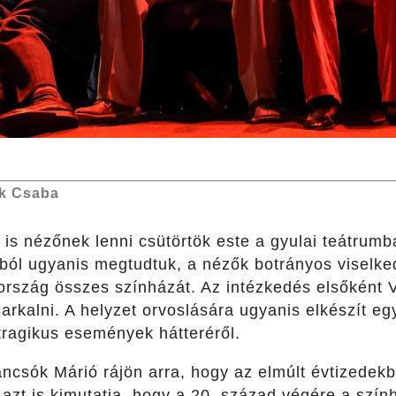
k Csaba
 is nézőnek lenni csütörtök este a gyulai teátrum
ából ugyanis megtudtuk, a nézők botrányos viselk
 ország összes színházát. Az intézkedés elsőként 
 sarkalni. A helyzet orvoslására ugyanis elkészít e
tragikus események hátteréről.
ncsók Márió rájön arra, hogy az elmúlt évtizedekb
t azt is kimutatja, hogy a 20. század végére a sz