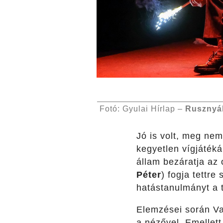
Fotó: Gyulai Hírlap –
Rusznyá
Jó is volt, meg nem
kegyetlen vígjáték
állam bezáratja az
Péter
) fogja tettre
hatástanulmányt a 
Elemzései során Va
a nézővel. Emellet