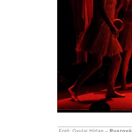
Fotó: Gyulai Hírlap –
Rusznyá