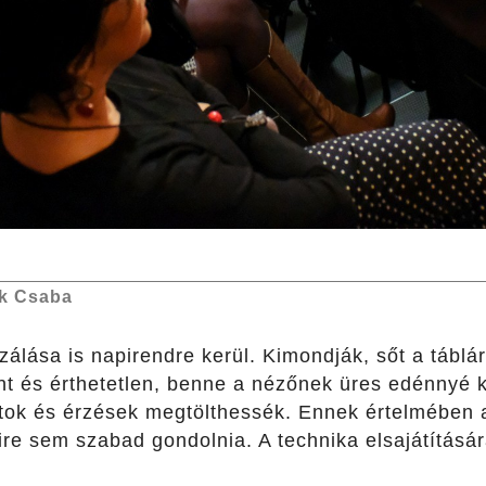
k Csaba
zálása is napirendre kerül. Kimondják, sőt a táblára
nt és érthetetlen, benne a nézőnek üres edénnyé k
tok és érzések megtölthessék. Ennek értelmében a
e sem szabad gondolnia. A technika elsajátítására