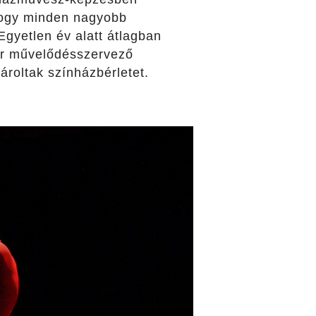
 hogy minden nagyobb
gyetlen év alatt átlagban
zer művelődésszervező
roltak színházbérletet.