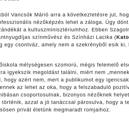
okból Vancsók Márió arra a következtetésre jut, hog
ofesszionális nézőképzés lehet a záloga. Úgy dönt
zándékát a kultuszminisztériumhoz. Ebben Szagol
antnyugdíjas színművész és Színházi Lacika (
Kato
g egy csontváz, amely nem a szekrényből esik ki,
iskola mélységesen szomorú, mégis felemelő első 
ra igyekszik megoldást találni, miért nem „mennek
l, hogy azért nem, mert a publikumot egy igencsak
 ennek az lehet az oka, hogy a felszabaduló pozití
 hibásan csoportosulnak, bizonyos nézőknek helyet
történik, azzal a jó tanáccsal párosulva, hogy a 
sösen privát életünk megmaradt romjaihoz.