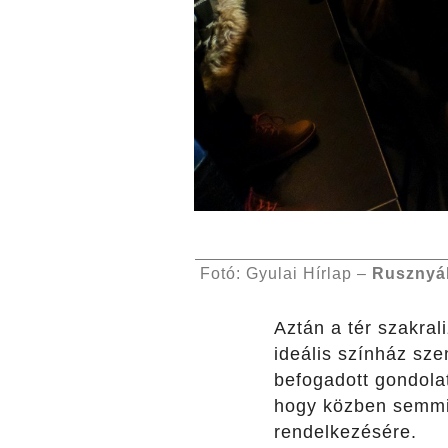
Fotó: Gyulai Hírlap –
Rusznyá
Aztán a tér szakrali
ideális színház sze
befogadott gondola
hogy közben semmir
rendelkezésére.