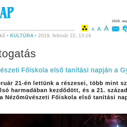
2026. au
A
A
A
kő •
KULTÚRA
• 2019. február 22. 13:16
togatás
észeti Főiskola első tanítási napján a 
ruár 21-én lettünk a részesei, több mint sz
lsó harmadában kezdődött, és a 21. száza
 a Nézőművészeti Főiskola első tanítási na