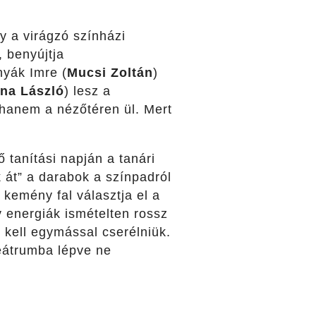
y a virágzó színházi
, benyújtja
nyák Imre (
Mucsi Zoltán
)
na László
) lesz a
 hanem a nézőtéren ül. Mert
tanítási napján a tanári
 át” a darabok a színpadról
 kemény fal választja el a
v energiák ismételten rossz
 kell egymással cserélniük.
teátrumba lépve ne