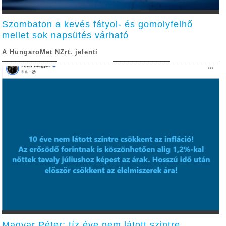
Szombaton a kevés fátyol- és gomolyfelhő
mellet sok napsütés várható
A HungaroMet NZrt. jelenti
Magyar Péter: tíz éve nem látott szintre