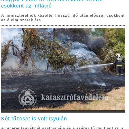
csökkent az infláció
A miniszterelnök közölte: hosszú idő után először csökkent
az élelmiszerek ára
Két tűzeset is volt Gyulán
A bicerei tanyáknál szalmabála és a száraz fű gyulladt ki, a