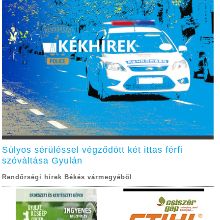
Súlyos sérüléssel végződött két ittas férfi
szóváltása Gyulán
Rendőrségi hírek Békés vármegyéből