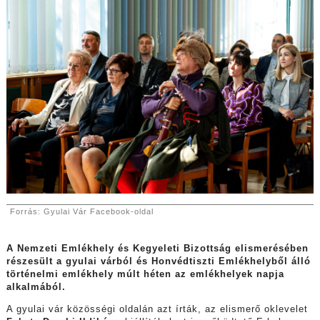
Forrás: Gyulai Vár Facebook-oldal
A Nemzeti Emlékhely és Kegyeleti Bizottság elismerésében
részesült a gyulai várból és Honvédtiszti Emlékhelyből álló
történelmi emlékhely múlt héten az emlékhelyek napja
alkalmából.
A gyulai vár közösségi oldalán azt írták, az elismerő oklevelet