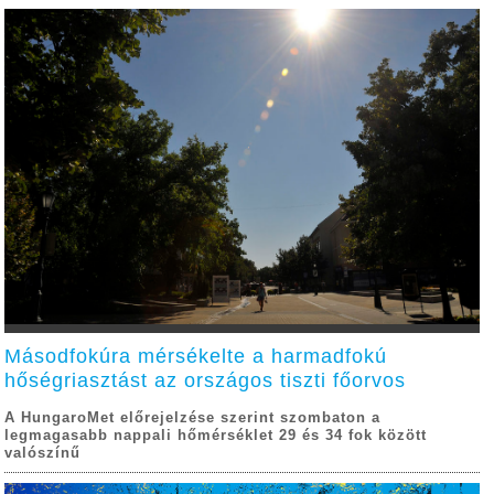
Másodfokúra mérsékelte a harmadfokú
hőségriasztást az országos tiszti főorvos
A HungaroMet előrejelzése szerint szombaton a
legmagasabb nappali hőmérséklet 29 és 34 fok között
valószínű