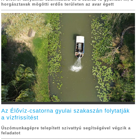
horgásztavak mögötti erdős területen az avar égett
Az Élővíz-csatorna gyulai szakaszán folytatják
a vízfrissítést
Úszómunkagépre telepített szivattyú segítségével végzik a
feladatot