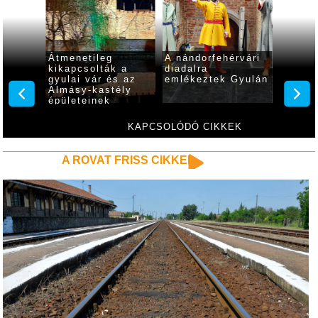
a vár
Átmenetileg
A nándorfehérvári
A korá
yok
kikapcsolták a
diadalra
látván
gyulai vár és az
emlékeztek Gyulán
módon
Almásy-kastély
Gyulán
épületeinek
nándor
díszkivilágítását
diadal
KAPCSOLÓDÓ CIKKEK
A ROVAT FRISS CIKKEI