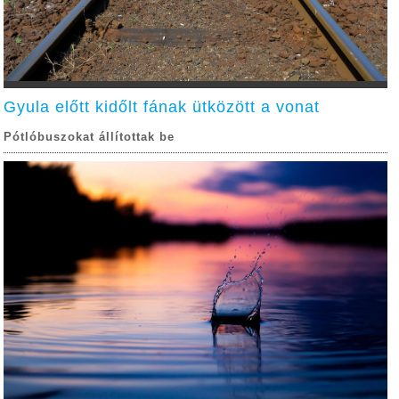
Gyula előtt kidőlt fának ütközött a vonat
Pótlóbuszokat állítottak be