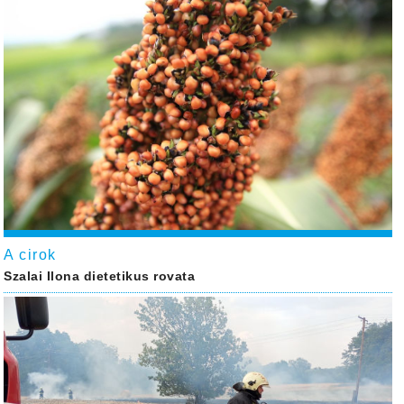
A cirok
Szalai Ilona dietetikus rovata