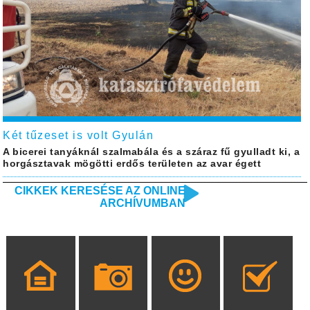
Két tűzeset is volt Gyulán
A bicerei tanyáknál szalmabála és a száraz fű gyulladt ki, a
horgásztavak mögötti erdős területen az avar égett
CIKKEK KERESÉSE AZ ONLINE
ARCHÍVUMBAN