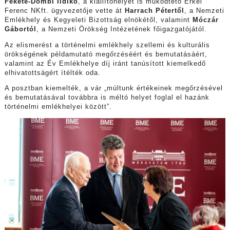
Fekete-Dombi Ildikó
, a kiállítóhelyet is működtető Erkel
Ferenc NKft. ügyvezetője vette át
Harrach Pétertől
, a Nemzeti
Emlékhely és Kegyeleti Bizottság elnökétől, valamint
Móczár
Gábortól
, a Nemzeti Örökség Intézetének főigazgatójától.
Az elismerést a történelmi emlékhely szellemi és kulturális
örökségének példamutató megőrzéséért és bemutatásáért,
valamint az Év Emlékhelye díj iránt tanúsított kiemelkedő
elhivatottságért ítélték oda.
A posztban kiemelték, a vár „múltunk értékeinek megőrzésével
és bemutatásával továbbra is méltó helyet foglal el hazánk
történelmi emlékhelyei között”.