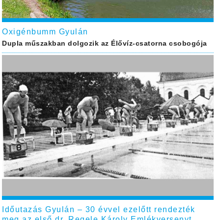
Oxigénbumm Gyulán
Dupla műszakban dolgozik az Élővíz-csatorna csobogója
Időutazás Gyulán – 30 évvel ezelőtt rendezték
meg az első dr. Regele Károly Emlékversenyt