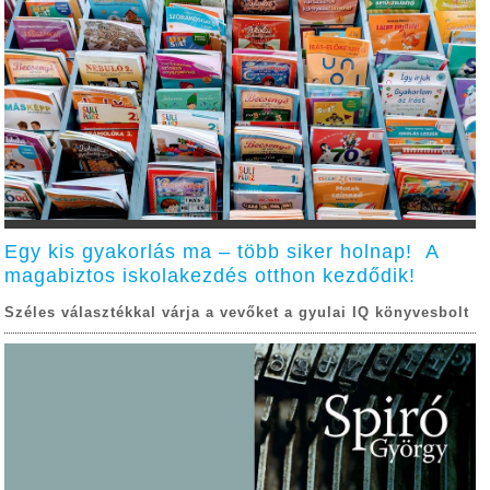
Egy kis gyakorlás ma – több siker holnap! A
magabiztos iskolakezdés otthon kezdődik!
Széles választékkal várja a vevőket a gyulai IQ könyvesbolt