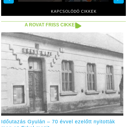
KAPCSOLÓDÓ CIKKEK
A ROVAT FRISS CIKKEI
Időutazás Gyulán – 70 évvel ezelőtt nyitották