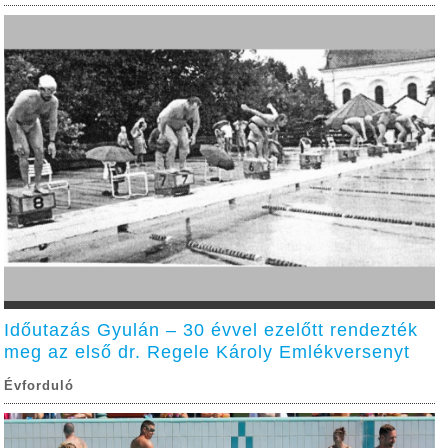
Időutazás Gyulán – 30 évvel ezelőtt rendezték
meg az első dr. Regele Károly Emlékversenyt
Évforduló