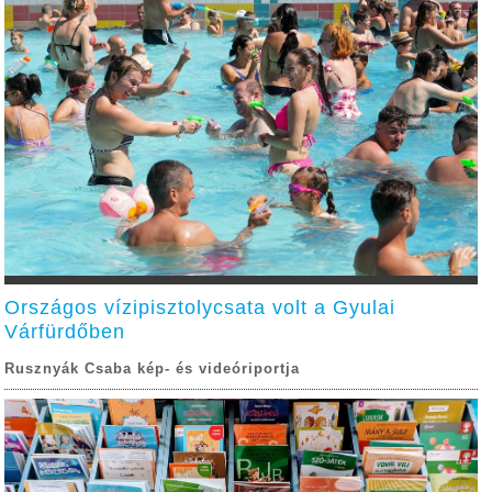
Országos vízipisztolycsata volt a Gyulai
Várfürdőben
Rusznyák Csaba kép- és videóriportja