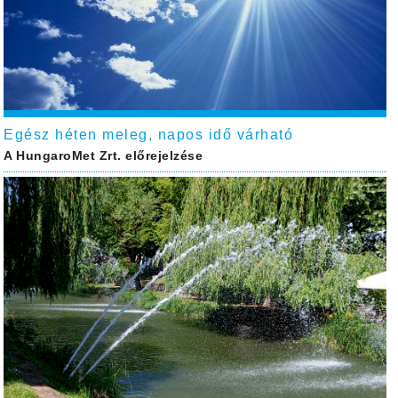
Egész héten meleg, napos idő várható
A HungaroMet Zrt. előrejelzése