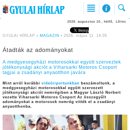
2026. augusztus 10., hétfő, Lőrinc
GYULAI HÍRLAP •
MAGAZIN
• 2026. május 11. 14:05
Átadták az adományokat
A medgyesegyházi motorosokkal együtt szerveztek
jótékonysági akciót a Viharsarki Motoros Csoport
tagjai a zsadányi anyaotthon javára
Mint arról korábbi
videóriportunkban
beszámoltunk, a
medgyesegyházi motorosokkal együtt szervezett
jótékonysági akciót nemrégiben a Magyar László Norbert
vezette Viharsarki Motoros Csoport Az összegyűlt
adományokat a motorosok nemrég vitték el a zsadányi
anyaotthonba.