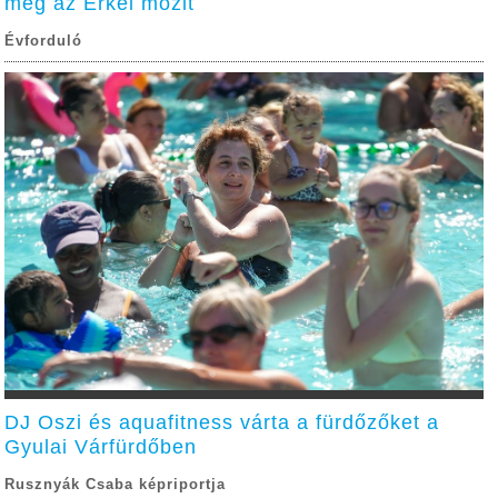
meg az Erkel mozit
Évforduló
DJ Oszi és aquafitness várta a fürdőzőket a
Gyulai Várfürdőben
Rusznyák Csaba képriportja