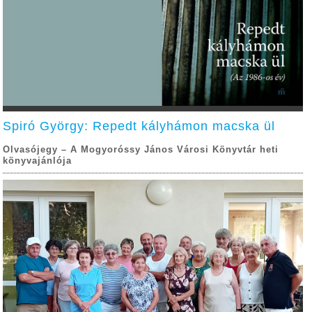
Spiró György: Repedt kályhámon macska ül
Olvasójegy – A Mogyoróssy János Városi Könyvtár heti
könyvajánlója