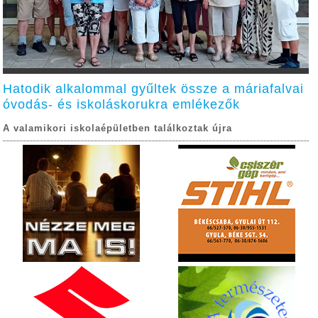
Hatodik alkalommal gyűltek össze a máriafalvai
óvodás- és iskoláskorukra emlékezők
A valamikori iskolaépületben találkoztak újra