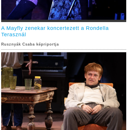
A Mayfly zenekar koncertezett a Rondella
Terasznál
Rusznyák Csaba képriportja