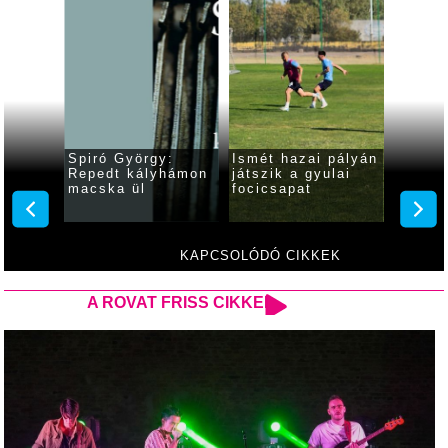
ás:
Spiró György:
Ismét hazai pályán
Változ
Repedt kályhámon
játszik a gyulai
előadá
macska ül
focicsapat
várják
színhá
Világi
Klassz
Feszti
KAPCSOLÓDÓ CIKKEK
A ROVAT FRISS CIKKEI