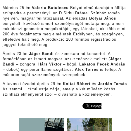
Március 25-én
Valeriu Butulescu
Bolyai című darabjáta állítja
színpadra a petrozsényi Ion D Sirbu Drámai Színház román
nyelven, magyar feliratozással. Az előadás
Bolyai János
bonyolult, kevéssé ismert személyiségét mutatja meg: a nem
euklideszi geometria megalkotóját, egy látnokot, aki több mint
200 éve fogalmazta meg elméleteit Erdélyben, és szegényen,
elfeledve halt meg. A produkció 200 forintos regisztrációs
jeggyel tekinthető meg.
Április 23-án
Jáger Bandi
és zenekara ad koncertet. A
formációban az ismert magyar jazz-zenészek mellett (
Jáger
Bandi
– zongora,
Hárs Viktor
– bőgő,
Lakatos Pecek András
– dobok) egy perui flamencogitáros,
Alex Torres
is fellép. A
műsoron saját szerzemények szerepelnek.
A tavaszi évadot április 29-én
Koltai Róbert
és
Jordán Tamás
Az semmi… című estje zárja, amely a két művész közös
színházi élményeiről szól – olvasható a közleményben.