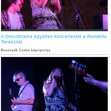
A DiscoDrama együttes koncertezett a Rondella
Terasznál
Rusznyák Csaba képriportja