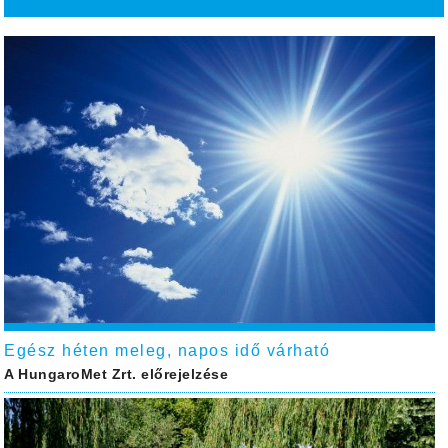
Egész héten meleg, napos idő várható
A HungaroMet Zrt. előrejelzése