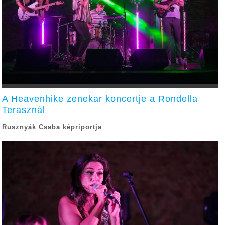
A Heavenhike zenekar koncertje a Rondella
Terasznál
Rusznyák Csaba képriportja