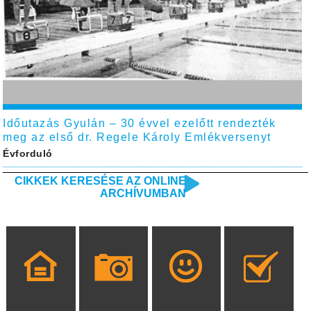
Időutazás Gyulán – 30 évvel ezelőtt rendezték
meg az első dr. Regele Károly Emlékversenyt
Évforduló
CIKKEK KERESÉSE AZ ONLINE
ARCHÍVUMBAN