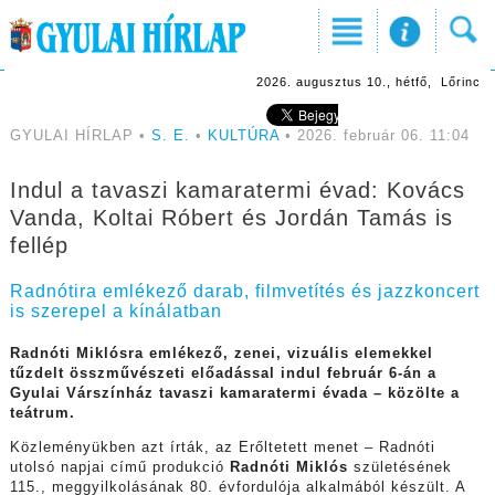
2026. augusztus 10., hétfő, Lőrinc
GYULAI HÍRLAP •
S. E.
•
KULTÚRA
• 2026. február 06. 11:04
Indul a tavaszi kamaratermi évad: Kovács
Vanda, Koltai Róbert és Jordán Tamás is
fellép
Radnótira emlékező darab, filmvetítés és jazzkoncert
is szerepel a kínálatban
Radnóti Miklósra emlékező, zenei, vizuális elemekkel
tűzdelt összművészeti előadással indul február 6-án a
Gyulai Várszínház tavaszi kamaratermi évada – közölte a
teátrum.
Közleményükben azt írták, az Erőltetett menet – Radnóti
utolsó napjai című produkció
Radnóti Miklós
születésének
115., meggyilkolásának 80. évfordulója alkalmából készült. A