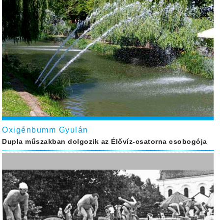
Oxigénbumm Gyulán
Dupla műszakban dolgozik az Élővíz-csatorna csobogója