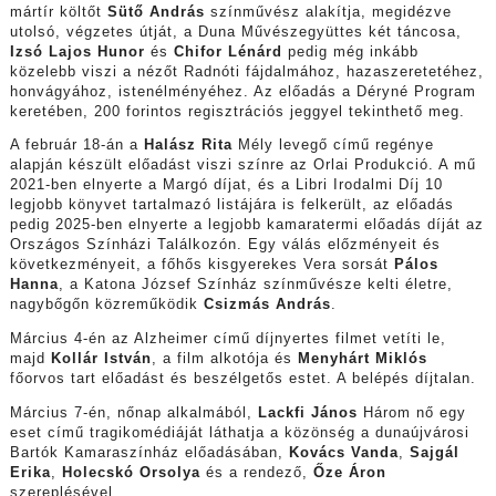
mártír költőt
Sütő András
színművész alakítja, megidézve
utolsó, végzetes útját, a Duna Művészegyüttes két táncosa,
Izsó Lajos Hunor
és
Chifor Lénárd
pedig még inkább
közelebb viszi a nézőt Radnóti fájdalmához, hazaszeretetéhez,
honvágyához, istenélményéhez. Az előadás a Déryné Program
keretében, 200 forintos regisztrációs jeggyel tekinthető meg.
A február 18-án a
Halász Rita
Mély levegő című regénye
alapján készült előadást viszi színre az Orlai Produkció. A mű
2021-ben elnyerte a Margó díjat, és a Libri Irodalmi Díj 10
legjobb könyvet tartalmazó listájára is felkerült, az előadás
pedig 2025-ben elnyerte a legjobb kamaratermi előadás díját az
Országos Színházi Találkozón. Egy válás előzményeit és
következményeit, a főhős kisgyerekes Vera sorsát
Pálos
Hanna
, a Katona József Színház színművésze kelti életre,
nagybőgőn közreműködik
Csizmás András
.
Március 4-én az Alzheimer című díjnyertes filmet vetíti le,
majd
Kollár István
, a film alkotója és
Menyhárt Miklós
főorvos tart előadást és beszélgetős estet. A belépés díjtalan.
Március 7-én, nőnap alkalmából,
Lackfi János
Három nő egy
eset című tragikomédiáját láthatja a közönség a dunaújvárosi
Bartók Kamaraszínház előadásában,
Kovács Vanda
,
Sajgál
Erika
,
Holecskó Orsolya
és a rendező,
Őze Áron
szereplésével.