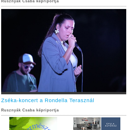
Rusznyák Csaba képriportja
Zséka-koncert a Rondella Terasznál
Rusznyák Csaba képriportja