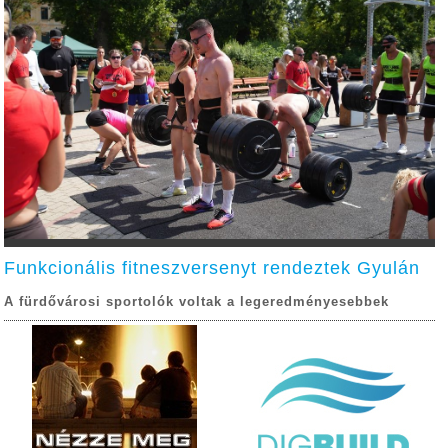
Funkcionális fitneszversenyt rendeztek Gyulán
A fürdővárosi sportolók voltak a legeredményesebbek