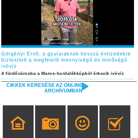
Görgényi Ernő: a gyulaiaknak hosszú évtizedekre
biztosított a megfelelő mennyiségű és minőségű
ivóvíz
A fürdővárosba a Maros-hordalékkúpból érkezik ivóvíz
CIKKEK KERESÉSE AZ ONLINE
ARCHÍVUMBAN