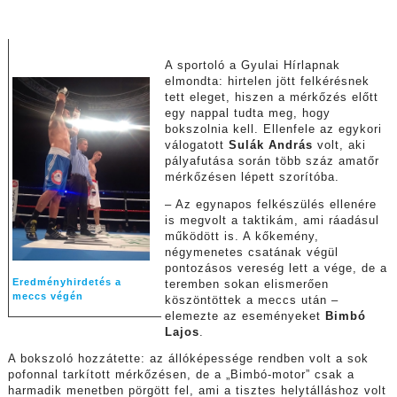
A sportoló a Gyulai Hírlapnak
elmondta: hirtelen jött felkérésnek
tett eleget, hiszen a mérkőzés előtt
egy nappal tudta meg, hogy
bokszolnia kell. Ellenfele az egykori
válogatott
Sulák András
volt, aki
pályafutása során több száz amatőr
mérkőzésen lépett szorítóba.
– Az egynapos felkészülés ellenére
is megvolt a taktikám, ami ráadásul
működött is. A kőkemény,
négymenetes csatának végül
pontozásos vereség lett a vége, de a
Eredményhirdetés a
teremben sokan elismerően
meccs végén
köszöntöttek a meccs után –
elemezte az eseményeket
Bimbó
Lajos
.
A bokszoló hozzátette: az állóképessége rendben volt a sok
pofonnal tarkított mérkőzésen, de a „Bimbó-motor” csak a
harmadik menetben pörgött fel, ami a tisztes helytálláshoz volt