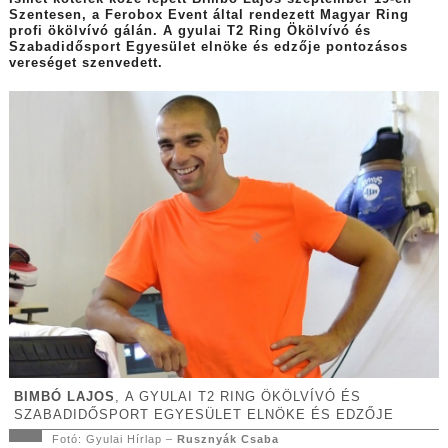
Szentesen, a Ferobox Event által rendezett Magyar Ring
profi ökölvívó gálán. A gyulai T2 Ring Ökölvívó és
Szabadidősport Egyesület elnöke és edzője pontozásos
vereséget szenvedett.
BIMBÓ LAJOS
, A GYULAI T2 RING ÖKÖLVÍVÓ ÉS
SZABADIDŐSPORT EGYESÜLET ELNÖKE ÉS EDZŐJE
Fotó: Gyulai Hírlap –
Rusznyák Csaba