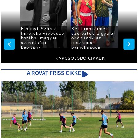
k
Elhunyt Szántó
Két bronzérmet
A régi
Imre ökölvívóedző,
szereztek a gyulai
hangul
korábbi magyar
ökölvívók az
meg
szövetségi
országos
kapitány
bajnokságon
KAPCSOLÓDÓ CIKKEK
A ROVAT FRISS CIKKEI