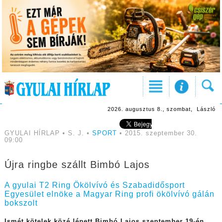
2026. augusztus 8., szombat, László
GYULAI HÍRLAP • S. J. •
SPORT
• 2015. szeptember 30.
09:00
Újra ringbe szállt Bimbó Lajos
A gyulai T2 Ring Ökölvívó és Szabadidősport
Egyesület elnöke a Magyar Ring profi ökölvívó gálán
bokszolt
Ismét kötelek közé lépett Bimbó Lajos szeptember 19-én