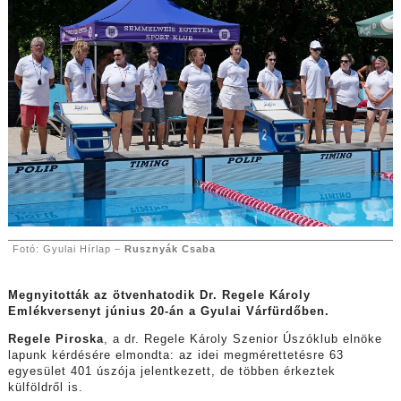
Fotó: Gyulai Hírlap –
Rusznyák Csaba
Megnyitották az ötvenhatodik Dr. Regele Károly
Emlékversenyt június 20-án a Gyulai Várfürdőben.
Regele Piroska
, a dr. Regele Károly Szenior Úszóklub elnöke
lapunk kérdésére elmondta: az idei megmérettetésre 63
egyesület 401 úszója jelentkezett, de többen érkeztek
külföldről is.