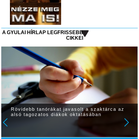
A GYULAI HÍRLAP LEGFRISSEBB
CIKKEI
anórákat javasolt a szaktárca az
Spiró Györg
atos diákok oktatásában