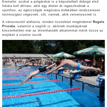
Kiemelte: azokat a polgárokat is a képzeletbeli dobogó első
fokára kell állítani, akik egy életen át ragaszkodnak a
sporthoz, az egészségük megóvása érdekében rendszeresen
testmozgást végeznek, sőt, vannak, akik versenyeznek is.
A városvezető aláhúzta: minden tiszteletet megérdemel
Regele
Piroska
, valamint a segítői is, akiknek munkájuknak
köszönhetően már az ötvenhatodik alkalommal mérik össze az
erejüket a szenior úszók.