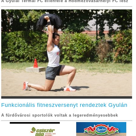
A Gyulai Termál FC ellenfele a Hódmezővásárhelyi FC lesz
Funkcionális fitneszversenyt rendeztek Gyulán
A fürdővárosi sportolók voltak a legeredményesebbek