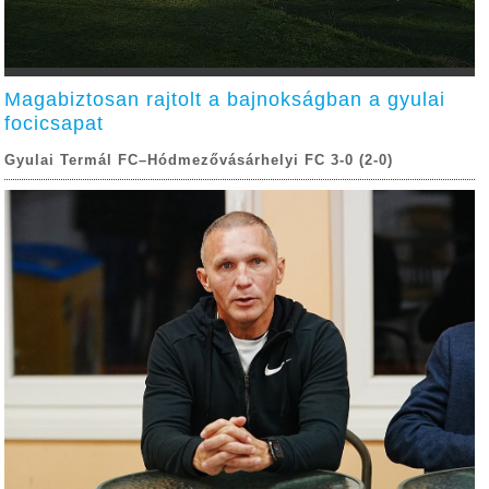
Magabiztosan rajtolt a bajnokságban a gyulai
focicsapat
Gyulai Termál FC–Hódmezővásárhelyi FC 3-0 (2-0)