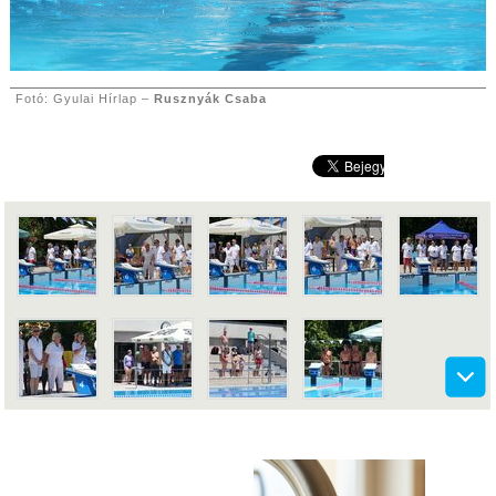
Fotó: Gyulai Hírlap –
Rusznyák Csaba