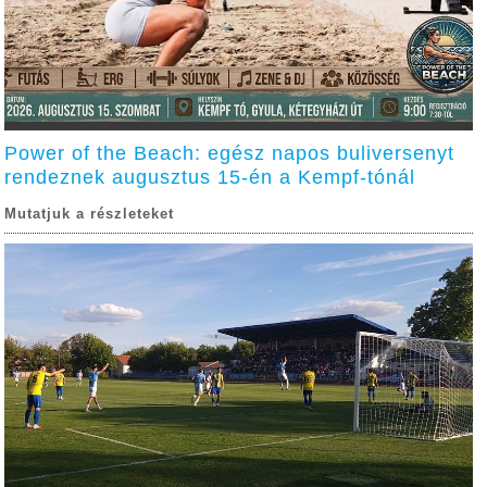
Power of the Beach: egész napos buliversenyt
rendeznek augusztus 15-én a Kempf-tónál
Mutatjuk a részleteket