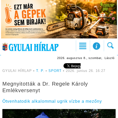
2026. augusztus 8., szombat, László
GYULAI HÍRLAP •
T. P.
•
SPORT
• 2026. június 26. 16:27
Megnyitották a Dr. Regele Károly
Emlékversenyt
Ötvenhatodik alkalommal ugrik vízbe a mezőny