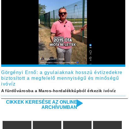
Görgényi Ernő: a gyulaiaknak hosszú évtizedekre
biztosított a megfelelő mennyiségű és minőségű
ivóvíz
A fürdővárosba a Maros-hordalékkúpból érkezik ivóvíz
CIKKEK KERESÉSE AZ ONLINE
ARCHÍVUMBAN