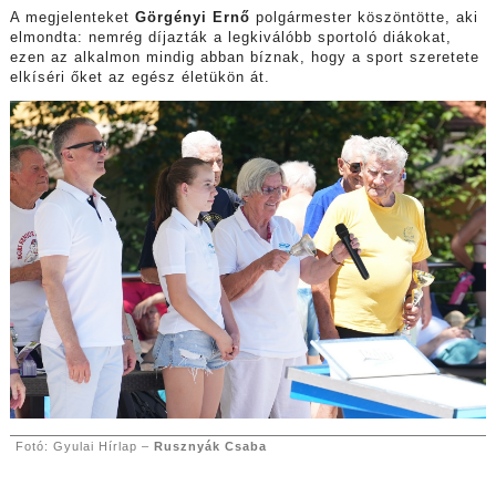
A megjelenteket
Görgényi Ernő
polgármester köszöntötte, aki
elmondta: nemrég díjazták a legkiválóbb sportoló diákokat,
ezen az alkalmon mindig abban bíznak, hogy a sport szeretete
elkíséri őket az egész életükön át.
Fotó: Gyulai Hírlap –
Rusznyák Csaba