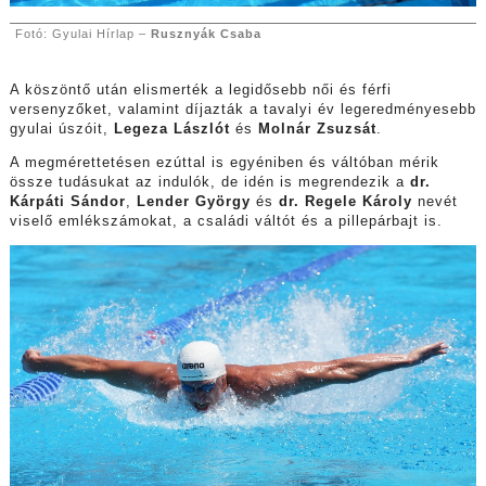
Fotó: Gyulai Hírlap –
Rusznyák Csaba
A köszöntő után elismerték a legidősebb női és férfi
versenyzőket, valamint díjazták a tavalyi év legeredményesebb
gyulai úszóit,
Legeza Lászlót
és
Molnár Zsuzsát
.
A megmérettetésen ezúttal is egyéniben és váltóban mérik
össze tudásukat az indulók, de idén is megrendezik a
dr.
Kárpáti Sándor
,
Lender György
és
dr. Regele Károly
nevét
viselő emlékszámokat, a családi váltót és a pillepárbajt is.