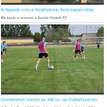
A bajnoki cím a fürdővárosi focicsapat célja
Ma kezdi a szezont a Gyulai Termál FC
Szombaton startol az NB III.-as futballszezon