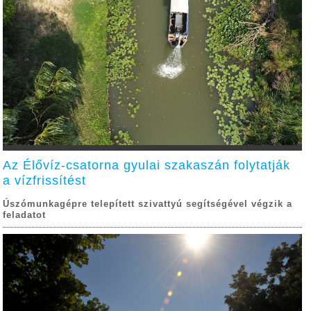
Az Élővíz-csatorna gyulai szakaszán folytatják
a vízfrissítést
Úszómunkagépre telepített szivattyú segítségével végzik a
feladatot