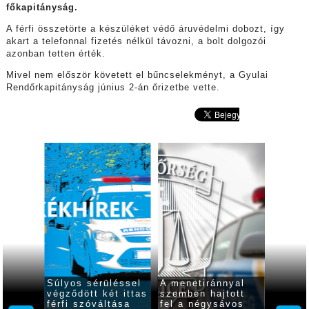
főkapitányság.
A férfi összetörte a készüléket védő áruvédelmi dobozt, így
akart a telefonnal fizetés nélkül távozni, a bolt dolgozói
azonban tetten érték.
Mivel nem először követett el bűncselekményt, a Gyulai
Rendőrkapitányság június 2-án őrizetbe vette.
 gyulai
Súlyos sérüléssel
A menetiránnyal
Ittasa
zetbe
végződött két ittas
szemben hajtott
rollere
ószer-
férfi szóváltása
fel a négysávos
indult 