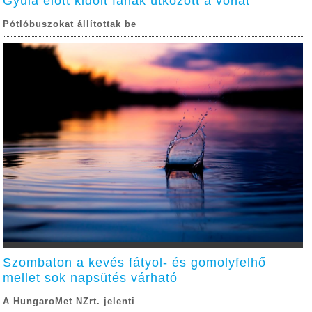
Gyula előtt kidőlt fának ütközött a vonat
Pótlóbuszokat állítottak be
Szombaton a kevés fátyol- és gomolyfelhő
mellet sok napsütés várható
A HungaroMet NZrt. jelenti