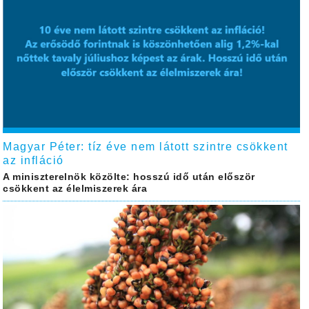
Magyar Péter: tíz éve nem látott szintre csökkent
az infláció
A miniszterelnök közölte: hosszú idő után először
csökkent az élelmiszerek ára