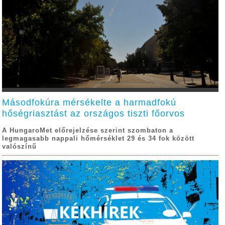
Másodfokúra mérsékelte a harmadfokú
hőségriasztást az országos tiszti főorvos
A HungaroMet előrejelzése szerint szombaton a
legmagasabb nappali hőmérséklet 29 és 34 fok között
valószínű