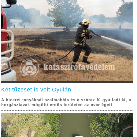
Két tűzeset is volt Gyulán
A bicerei tanyáknál szalmabála és a száraz fű gyulladt ki, a
horgásztavak mögötti erdős területen az avar égett