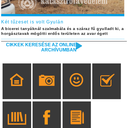
Két tűzeset is volt Gyulán
A bicerei tanyáknál szalmabála és a száraz fű gyulladt ki, a
horgásztavak mögötti erdős területen az avar égett
CIKKEK KERESÉSE AZ ONLINE
ARCHÍVUMBAN