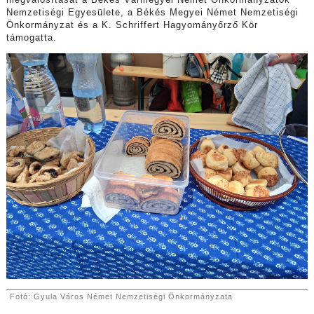
megvalósítását a Békés Vármegyei Német Önkormányzatok
Nemzetiségi Egyesülete, a Békés Megyei Német Nemzetiségi
Önkormányzat és a K. Schriffert Hagyományőrző Kör
támogatta.
Fotó: Gyula Város Német Nemzetiségi Önkormányzata