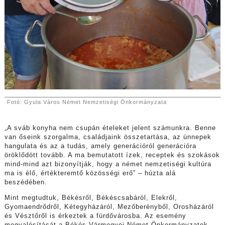
Fotó: Gyula Város Német Nemzetiségi Önkormányzata
„A sváb konyha nem csupán ételeket jelent számunkra. Benne
van őseink szorgalma, családjaink összetartása, az ünnepek
hangulata és az a tudás, amely generációról generációra
öröklődött tovább. A ma bemutatott ízek, receptek és szokások
mind-mind azt bizonyítják, hogy a német nemzetiségi kultúra
ma is élő, értékteremtő közösségi erő” – húzta alá
beszédében.
Mint megtudtuk, Békésről, Békéscsabáról, Elekről,
Gyomaendrődről, Kétegyházáról, Mezőberényből, Orosházáról
és Vésztőről is érkeztek a fürdővárosba. Az esemény