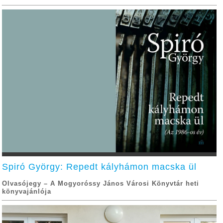
Spiró György: Repedt kályhámon macska ül
Olvasójegy – A Mogyoróssy János Városi Könyvtár heti
könyvajánlója