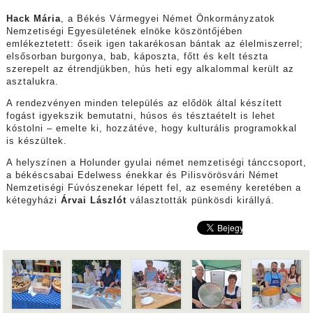
Hack Mária
, a Békés Vármegyei Német Önkormányzatok
Nemzetiségi Egyesületének elnöke köszöntőjében
emlékeztetett: őseik igen takarékosan bántak az élelmiszerrel;
elsősorban burgonya, bab, káposzta, főtt és kelt tészta
szerepelt az étrendjükben, hús heti egy alkalommal került az
asztalukra.
A rendezvényen minden település az elődök által készített
fogást igyekszik bemutatni, húsos és tésztaételt is lehet
kóstolni – emelte ki, hozzátéve, hogy kulturális programokkal
is készültek.
A helyszínen a Holunder gyulai német nemzetiségi tánccsoport,
a békéscsabai Edelwess énekkar és Pilisvörösvári Német
Nemzetiségi Fúvószenekar lépett fel, az esemény keretében a
kétegyházi
Árvai Lászlót
választották pünkösdi királlyá.