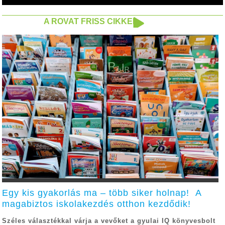
A ROVAT FRISS CIKKEI
Egy kis gyakorlás ma – több siker holnap! A
magabiztos iskolakezdés otthon kezdődik!
Széles választékkal várja a vevőket a gyulai IQ könyvesbolt