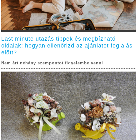
Last minute utazás tippek és megbízható
oldalak: hogyan ellenőrizd az ajánlatot foglalás
előtt?
Nem árt néhány szempontot figyelembe venni