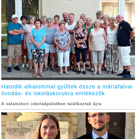
Hatodik alkalommal gyűltek össze a máriafalvai
óvodás- és iskoláskorukra emlékezők
A valamikori iskolaépületben találkoztak újra