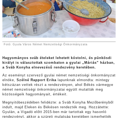
Fotó: Gyula Város Német Nemzetiségi Önkormányzata
Hagyományos sváb ételeket lehetett kóstolni, és pünkösdi
királyt is választottak szombaton a gyulai „Máriás” házban,
a Sváb Konyha elnevezésű rendezvény keretében.
Az eseményt szervező gyulai német nemzetiségi önkormányzat
elnöke,
Szélné Rapport Erika
lapunknak elmondta: mintegy
kétszázan vettek részt a rendezvényen, ahol Békés vármegye
német nemzetiségi önkormányzatai együtt mutatták meg
közösségeik hagyományait, értékeit.
Megnyitóbeszédében felidézte: a Sváb Konyha Mezőberényből
indult, majd Eleken és Békésen rendezték meg. Hozzátette:
Gyulán, a Vigadó előtt 2015-ben már tartottak egy hasonló
rendezvényt, akkor a szüreti mulatság keretében ismerhették