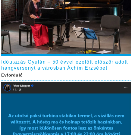
Időutazás Gyulán – 50 évvel ezelőtt először adott
hangversenyt a városban Áchim Erzsébet
Évforduló