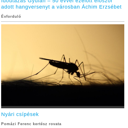
Időutazás Gyulán – 50 évvel ezelőtt először
adott hangversenyt a városban Áchim Erzsébet
Évforduló
Nyári csípések
Pomázi Ferenc kertész rovata