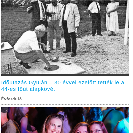
Időutazás Gyulán – 30 évvel ezelőtt tették le a
44-es főút alapkövét
Évforduló