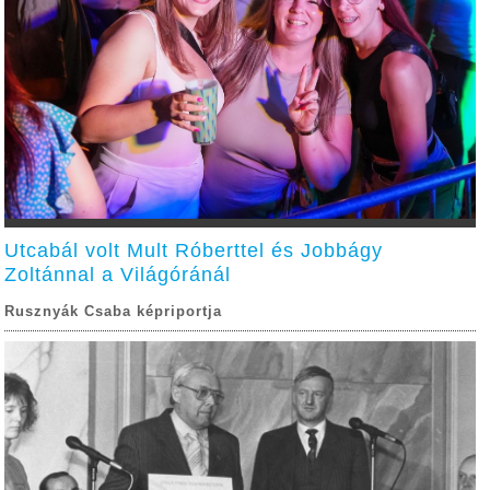
Utcabál volt Mult Róberttel és Jobbágy
Zoltánnal a Világóránál
Rusznyák Csaba képriportja