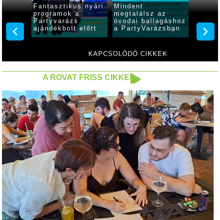
Fantasztikus nyári
Mindent
Minden
ban
programok a
megtalálsz az
megtal
Partyvarázs
óvodai ballagáshoz
ballag
ajándékbolt előtt
a PartyVarázsban
PartyV
KAPCSOLÓDÓ CIKKEK
A ROVAT FRISS CIKKEI