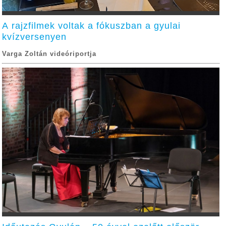
A rajzfilmek voltak a fókuszban a gyulai
kvízversenyen
Varga Zoltán videóriportja