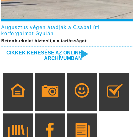
Augusztus végén átadják a Csabai úti
körforgalmat Gyulán
Betonburkolat biztosítja a tartósságot
CIKKEK KERESÉSE AZ ONLINE
ARCHÍVUMBAN