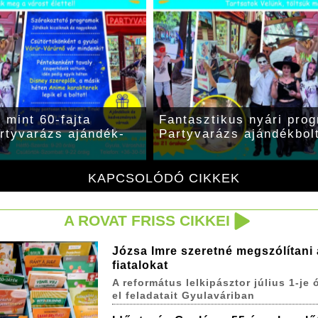
mint 60-fajta
Fantasztikus nyári pro
artyvarázs ajándék-
Partyvarázs ajándékbolt
KAPCSOLÓDÓ CIKKEK
A ROVAT FRISS CIKKEI
Józsa Imre szeretné megszólítani 
fiatalokat
A református lelkipásztor július 1-je ó
el feladatait Gyulaváriban