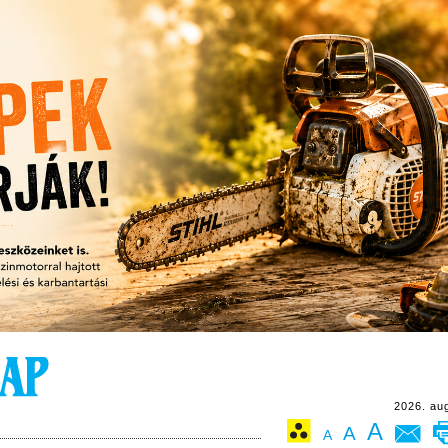
2026. au
A
A
A