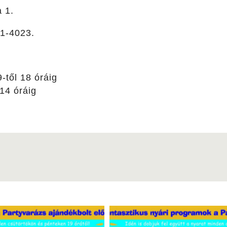
a 1.
1-4023.
9-től 18 óráig
 14 óráig