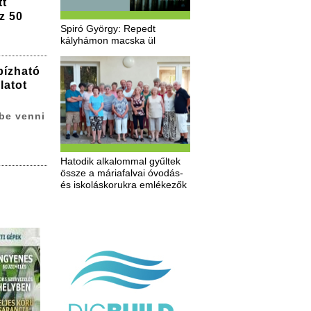
tt
z 50
Spiró György: Repedt
kályhámon macska ül
bízható
latot
be venni
Hatodik alkalommal gyűltek
össze a máriafalvai óvodás-
és iskoláskorukra emlékezők