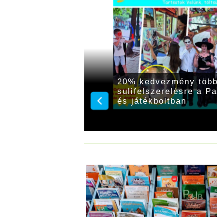
 is kaphatók a
20% kedvezmény több 
sulifelszerelésre a P
és játékboltban