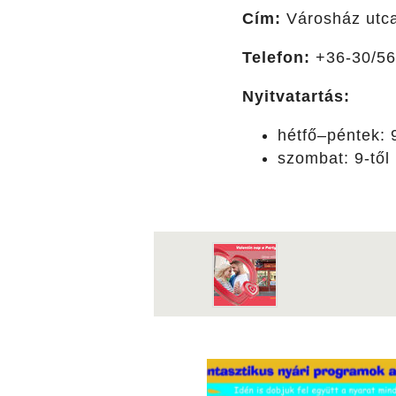
Cím:
Városház utc
Telefon:
+36-30/56
Nyitvatartás:
hétfő–péntek: 
szombat: 9-től