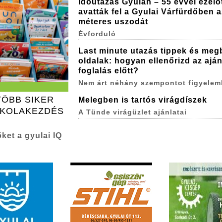
Időutazás Gyulán – 55 évvel ezelő
avatták fel a Gyulai Várfürdőben a
méteres uszodát
Évforduló
Last minute utazás tippek és meg
oldalak: hogyan ellenőrizd az aján
foglalás előtt?
Nem árt néhány szempontot figyelem
TÖBB SIKER
Melegben is tartós virágdíszek
SKOLAKEZDÉS
A Tünde virágüzlet ajánlatai
ket a gyulai IQ