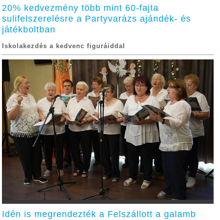
20% kedvezmény több mint 60-fajta
sulifelszerelésre a Partyvarázs ajándék- és
játékboltban
Iskolakezdés a kedvenc figuráiddal
Idén is megrendezték a Felszállott a galamb