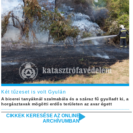
Két tűzeset is volt Gyulán
A bicerei tanyáknál szalmabála és a száraz fű gyulladt ki, a
horgásztavak mögötti erdős területen az avar égett
CIKKEK KERESÉSE AZ ONLINE
ARCHÍVUMBAN