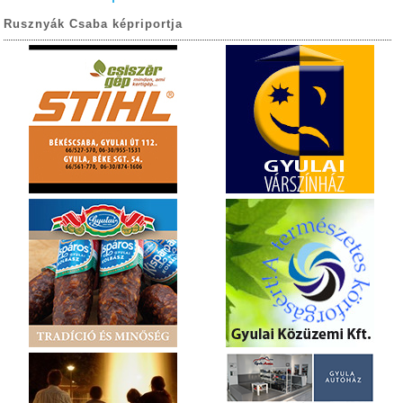
Rusznyák Csaba képriportja