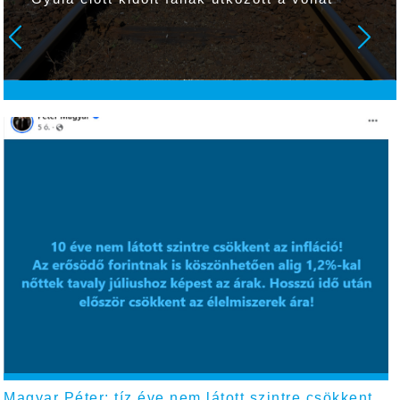
Magyar Péter: tíz éve nem látott szintre csökkent