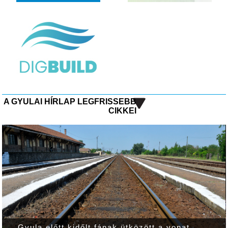
A GYULAI HÍRLAP LEGFRISSEBB
CIKKEI
Gyula előtt kidőlt fának ütközött a vonat