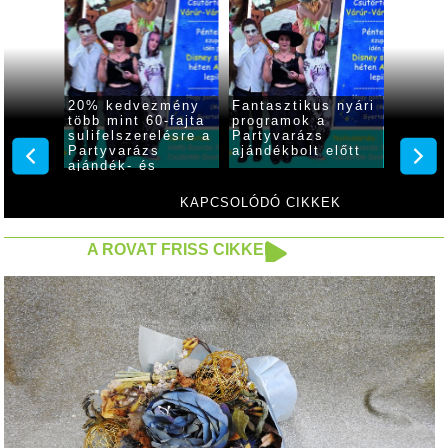
20% kedvezmény
Fantasztikus nyári
Minden
s
több mint 60-fajta
programok a
megtal
sulifelszerelésre a
Partyvarázs
óvodai
ban
Partyvarázs
ajándékbolt előtt
a Part
ajándék- és
játékboltban
KAPCSOLÓDÓ CIKKEK
A ROVAT FRISS CIKKEI