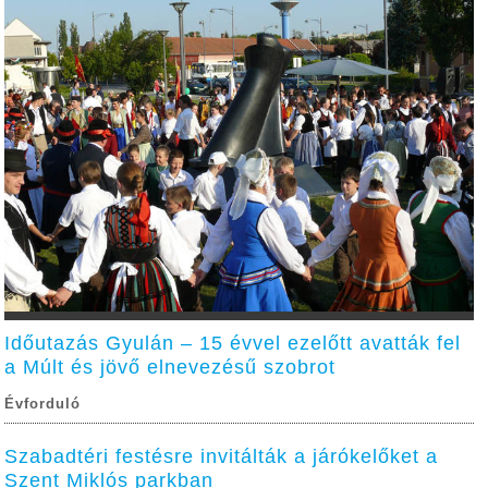
Időutazás Gyulán – 15 évvel ezelőtt avatták fel
a Múlt és jövő elnevezésű szobrot
Évforduló
Szabadtéri festésre invitálták a járókelőket a
Szent Miklós parkban