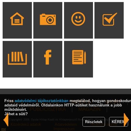
Friss
adatvédelmi tájékoztatónkban
megtalálod, hogyan gondoskodu
HÍREK
KULTÚRA
INTERJÚ
SPORT
adataid védelméről. Oldalainkon HTTP-sütiket használunk a jobb
PUBLICISZTIKA
MAGAZIN
működésért.
Jöhet a süti?
Copyright© 2009, Gyulai Hírlap Kiadó és Hírlapterjesztő Nonprofit Kft. Minden jog fenntartva!
Részletek
KÉREM
Közérdekű adatok
Adatvédelem
Hirdetési ajánlat
Impresszum