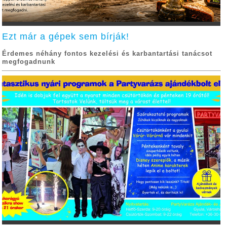
Ezt már a gépek sem bírják!
Érdemes néhány fontos kezelési és karbantartási tanácsot
megfogadnunk