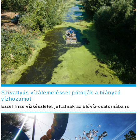
Szivattyús vízátemeléssel pótolják a hiányzó
vízhozamot
Ezzel friss vízkészletet juttatnak az Élővíz-csatornába is