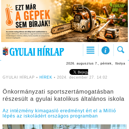
2026. augusztus 7., péntek, Ibolya
GYULAI HÍRLAP •
HÍREK
• 2024. december 27. 14:02
Önkormányzati sportszertámogatásban
részesült a gyulai katolikus általános iskola
Az intézmény kimagasló eredményt ért el a Millió
lépés az iskoládért országos programban