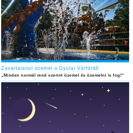
Zavartalanul üzemel a Gyulai Várfürdő
„Minden normál rend szerint üzemel és üzemelni is fog!”