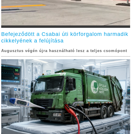
Befejeződött a Csabai úti körforgalom harmadik
cikkelyének a felújítása
Augusztus végén újra használható lesz a teljes csomópont