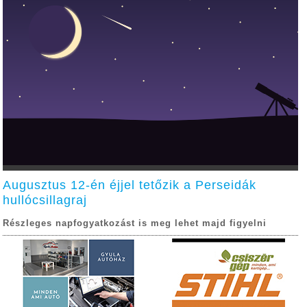
Augusztus 12-én éjjel tetőzik a Perseidák
hullócsillagraj
Részleges napfogyatkozást is meg lehet majd figyelni