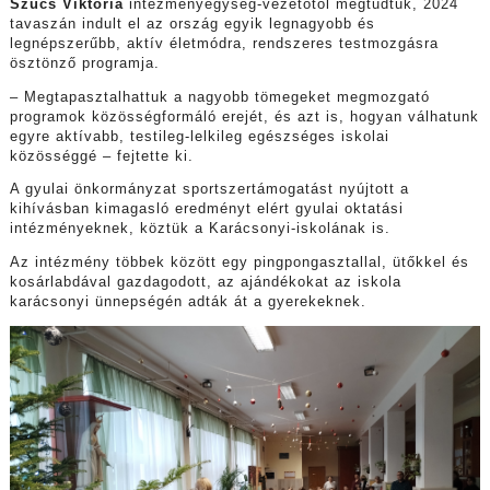
Szücs Viktória
intézményegység-vezetőtől megtudtuk, 2024
tavaszán indult el az ország egyik legnagyobb és
legnépszerűbb, aktív életmódra, rendszeres testmozgásra
ösztönző programja.
– Megtapasztalhattuk a nagyobb tömegeket megmozgató
programok közösségformáló erejét, és azt is, hogyan válhatunk
egyre aktívabb, testileg-lelkileg egészséges iskolai
közösséggé – fejtette ki.
A gyulai önkormányzat sportszertámogatást nyújtott a
kihívásban kimagasló eredményt elért gyulai oktatási
intézményeknek, köztük a Karácsonyi-iskolának is.
Az intézmény többek között egy pingpongasztallal, ütőkkel és
kosárlabdával gazdagodott, az ajándékokat az iskola
karácsonyi ünnepségén adták át a gyerekeknek.