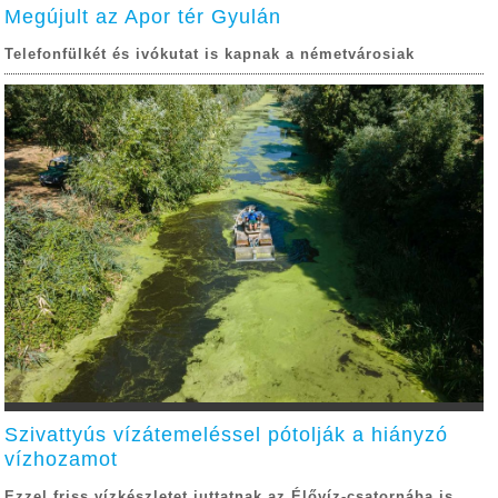
Megújult az Apor tér Gyulán
Telefonfülkét és ivókutat is kapnak a németvárosiak
Szivattyús vízátemeléssel pótolják a hiányzó
vízhozamot
Ezzel friss vízkészletet juttatnak az Élővíz-csatornába is