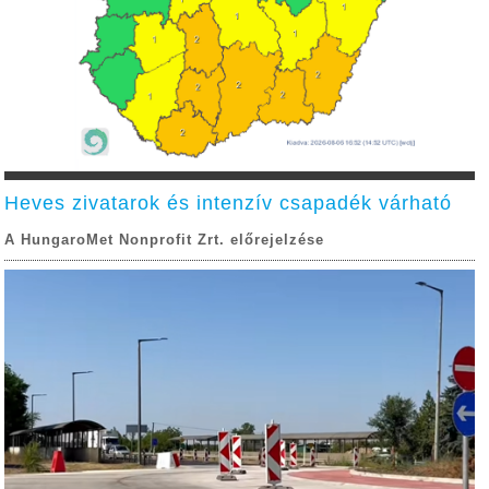
Heves zivatarok és intenzív csapadék várható
A HungaroMet Nonprofit Zrt. előrejelzése