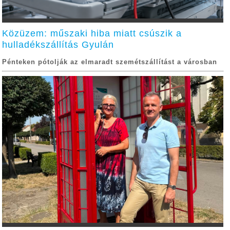
Közüzem: műszaki hiba miatt csúszik a
hulladékszállítás Gyulán
Pénteken pótolják az elmaradt szemétszállítást a városban