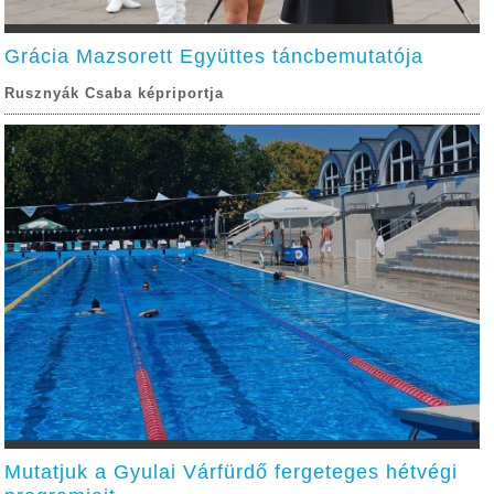
Grácia Mazsorett Együttes táncbemutatója
Rusznyák Csaba képriportja
Mutatjuk a Gyulai Várfürdő fergeteges hétvégi