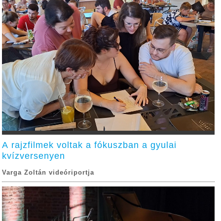
A rajzfilmek voltak a fókuszban a gyulai
kvízversenyen
Varga Zoltán videóriportja