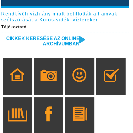
Rendkívüli vízhiány miatt betiltották a hamvak
szétszórását a Körös-vidéki víztereken
Tájékoztató
CIKKEK KERESÉSE AZ ONLINE
ARCHÍVUMBAN