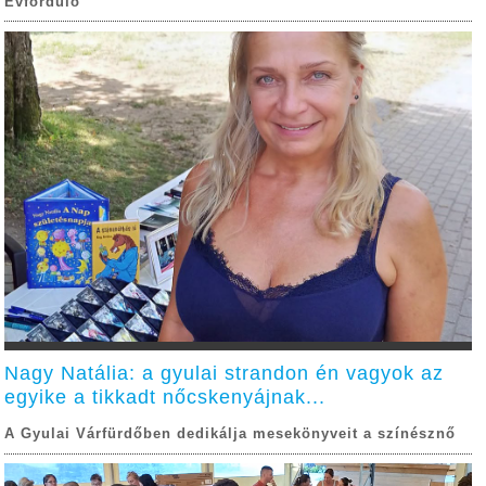
Évforduló
Nagy Natália: a gyulai strandon én vagyok az
egyike a tikkadt nőcskenyájnak...
A Gyulai Várfürdőben dedikálja mesekönyveit a színésznő