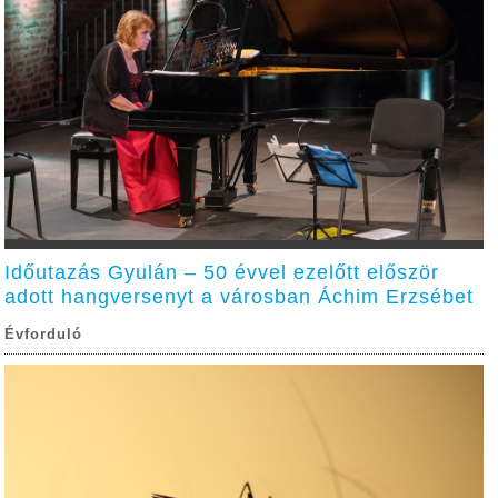
Időutazás Gyulán – 50 évvel ezelőtt először
adott hangversenyt a városban Áchim Erzsébet
Évforduló