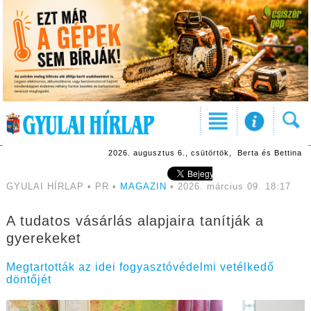
2026. augusztus 6., csütörtök, Berta és Bettina
GYULAI HÍRLAP • PR •
MAGAZIN
• 2026. március 09. 18:17
A tudatos vásárlás alapjaira tanítják a
gyerekeket
Megtartották az idei fogyasztóvédelmi vetélkedő
döntőjét