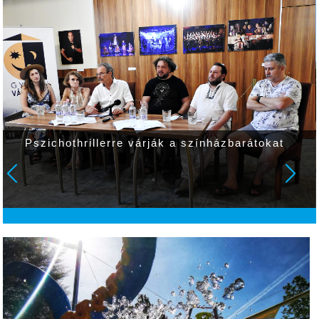
Befejeződött a Csabai úti körforgalom
harmadik cikkelyének a felújítása