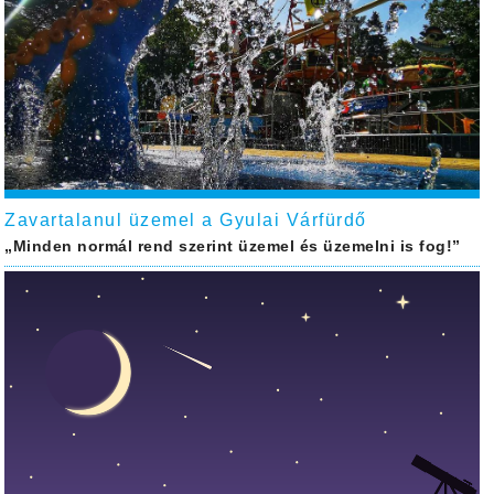
Zavartalanul üzemel a Gyulai Várfürdő
„Minden normál rend szerint üzemel és üzemelni is fog!”