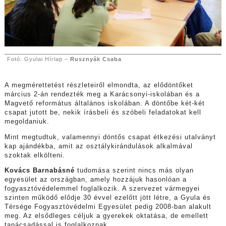
Fotó: Gyulai Hírlap –
Rusznyák Csaba
A megmérettetést részleteiről elmondta, az elődöntőket
március 2-án rendezték meg a Karácsonyi-iskolában és a
Magvető református általános iskolában. A döntőbe két-két
csapat jutott be, nekik írásbeli és szóbeli feladatokat kell
megoldaniuk.
Mint megtudtuk, valamennyi döntős csapat étkezési utalványt
kap ajándékba, amit az osztálykirándulások alkalmával
szoktak elkölteni.
Kovács Barnabásné
tudomása szerint nincs más olyan
egyesület az országban, amely hozzájuk hasonlóan a
fogyasztóvédelemmel foglalkozik. A szervezet vármegyei
szinten működő elődje 30 évvel ezelőtt jött létre, a Gyula és
Térsége Fogyasztóvédelmi Egyesület pedig 2008-ban alakult
meg. Az elsődleges céljuk a gyerekek oktatása, de emellett
tanácsadással is foglalkoznak.