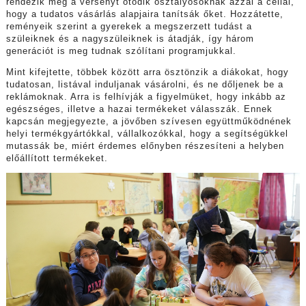
rendezik meg a versenyt ötödik osztályosoknak azzal a céllal,
hogy a tudatos vásárlás alapjaira tanítsák őket. Hozzátette,
reményeik szerint a gyerekek a megszerzett tudást a
szüleiknek és a nagyszüleiknek is átadják, így három
generációt is meg tudnak szólítani programjukkal.
Mint kifejtette, többek között arra ösztönzik a diákokat, hogy
tudatosan, listával induljanak vásárolni, és ne dőljenek be a
reklámoknak. Arra is felhívják a figyelmüket, hogy inkább az
egészséges, illetve a hazai termékeket válasszák. Ennek
kapcsán megjegyezte, a jövőben szívesen együttműködnének
helyi termékgyártókkal, vállalkozókkal, hogy a segítségükkel
mutassák be, miért érdemes előnyben részesíteni a helyben
előállított termékeket.