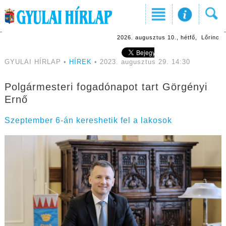
2026. augusztus 10., hétfő, Lőrinc
GYULAI HÍRLAP •
HÍREK
• 2023. augusztus 29. 14:30
Polgármesteri fogadónapot tart Görgényi
Ernő
Szeptember 6-án kereshetik fel a lakosok