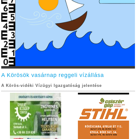
A Körösök vasárnap reggeli vízállása
A Körös-vidéki Vízügyi Igazgatóság jelentése