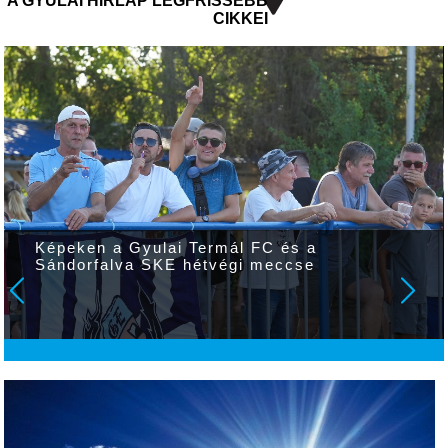
A GYULAI HÍRLAP LEGFRISSEBB
CIKKEI
Képeken a Gyulai Termál FC és a
Sándorfalva SKE hétvégi meccse