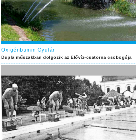
Oxigénbumm Gyulán
Dupla műszakban dolgozik az Élővíz-csatorna csobogója