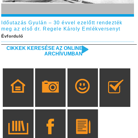
Időutazás Gyulán – 30 évvel ezelőtt rendezték
meg az első dr. Regele Károly Emlékversenyt
Évforduló
CIKKEK KERESÉSE AZ ONLINE
ARCHÍVUMBAN