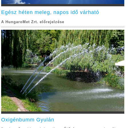
Egész héten meleg, napos idő várható
A HungaroMet Zrt. előrejelzése
Oxigénbumm Gyulán