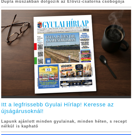
Dupla műszakban dolgozik az Élővíz-csatorna csobogója
Itt a legfrissebb Gyulai Hírlap! Keresse az
újságárusoknál!
Lapunk ajánlott minden gyulainak, minden héten, s recept
nélkül is kapható