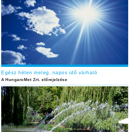
Egész héten meleg, napos idő várható
A HungaroMet Zrt. előrejelzése