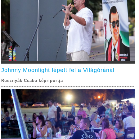
Johnny Moonlight lépett fel a Világóránál
Rusznyák Csaba képriportja