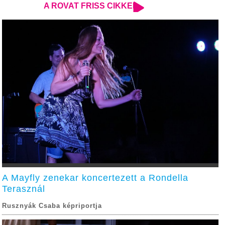
A ROVAT FRISS CIKKEI
A Mayfly zenekar koncertezett a Rondella
Terasznál
Rusznyák Csaba képriportja