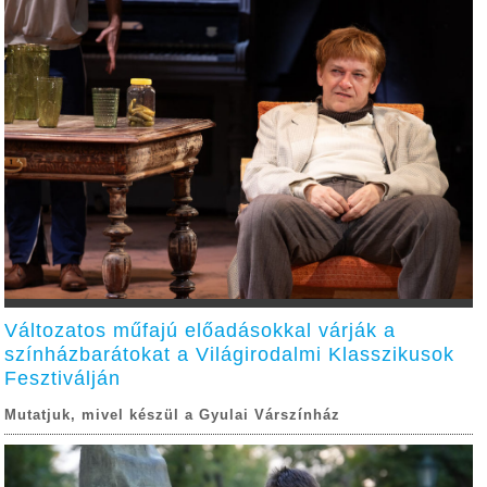
Változatos műfajú előadásokkal várják a
színházbarátokat a Világirodalmi Klasszikusok
Fesztiválján
Mutatjuk, mivel készül a Gyulai Várszínház