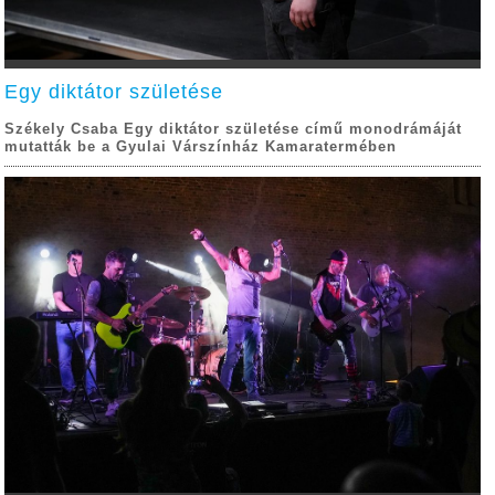
Egy diktátor születése
Székely Csaba Egy diktátor születése című monodrámáját
mutatták be a Gyulai Várszínház Kamaratermében