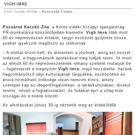
VIGH IMRE
Fotó: Gyulai Hírlap –
Rusznyák Csaba
Pozsárné Kaczkó Zita
, a Körös-vidéki Vízügyi Igazgatóság
PR-munkatársa köszöntőjében kiemelte:
Vigh Imre
több mint
60 év népművészeti értékét, tárgyi eszközét gyűjtötte össze,
ezeket igyekszik megőrizni az utókornak.
– A múltat őrizni kell, és átmenteni a jövőnek, amíg ezt ésszel,
tudással, a hagyományok ápolásával meg tudjuk tenni. Itt most
az elmúlt 60 év népművészetének néhány szeletét mutatjuk be
– fogalmazott a megnyitón
Vígh Imre
, majd hozzátette: hazánk
hagyományőrző népi kultúrájának tárgyakká, eszközökké és
áruvá formálható öröksége olyan nemzeti kincs, amely
szerepet kap az idegenforgalomban, a lakáskultúrában, divatot
teremt, növeli a foglakoztatást, és hidakat épít a világ más
országai és a mienk között.
Az alkotásokat június 30-ig nézhetik meg az érdeklődők.