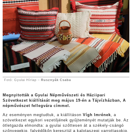
Fotó: Gyulai Hírlap –
Rusznyák Csaba
Megnyitották a Gyulai Népművészeti és Háziipari
Szövetkezet kiállítását meg május 19-én a Tájvízházban, A
népművészet fellegvára címmel.
Az eseményen megtudtuk, a kiállításon
Vígh Imrének
, a
szövetkezet egykori vezetőjének gyűjteményét mutatják be. Az
ötletgazda elmondta: a gyulai szőttesen át a székely-csángó
szőnyegekig, falvédőkőn keresztül a kalotaszegi varrottasokig,