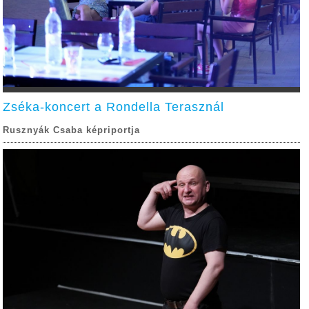
Zséka-koncert a Rondella Terasznál
Rusznyák Csaba képriportja