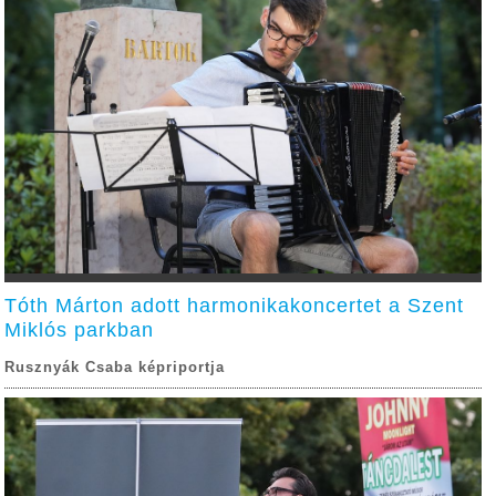
Tóth Márton adott harmonikakoncertet a Szent
Miklós parkban
Rusznyák Csaba képriportja