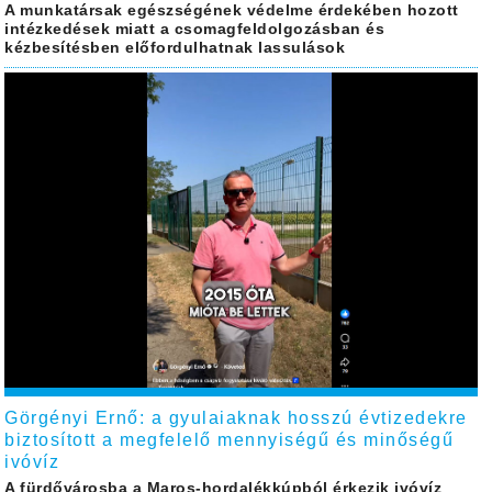
A munkatársak egészségének védelme érdekében hozott
intézkedések miatt a csomagfeldolgozásban és
kézbesítésben előfordulhatnak lassulások
Görgényi Ernő: a gyulaiaknak hosszú évtizedekre
biztosított a megfelelő mennyiségű és minőségű
ivóvíz
A fürdővárosba a Maros-hordalékkúpból érkezik ivóvíz