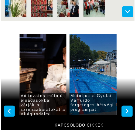
 pályán
Változatos műfajú
Mutatjuk a Gyulai
Nagy N
lai
előadásokkal
Várfürdő
gyulai
várják a
fergeteges hétvégi
vagyok
színházbarátokat a
programjait
a tikk
Világirodalmi
nőcske
Klasszikusok
Fesztiválján
KAPCSOLÓDÓ CIKKEK