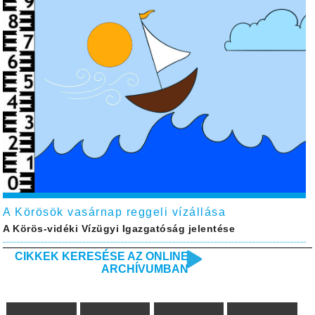
A Körösök vasárnap reggeli vízállása
A Körös-vidéki Vízügyi Igazgatóság jelentése
CIKKEK KERESÉSE AZ ONLINE
ARCHÍVUMBAN