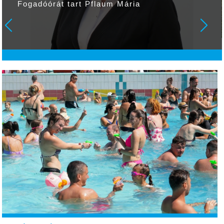
Jelentsd a szúnyogokat!