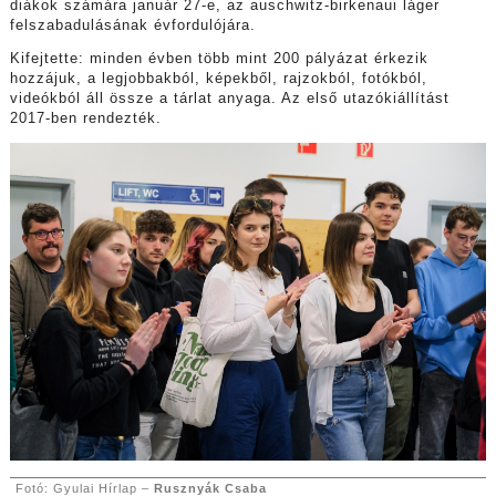
diákok számára január 27-e, az auschwitz-birkenaui láger
felszabadulásának évfordulójára.
Kifejtette: minden évben több mint 200 pályázat érkezik
hozzájuk, a legjobbakból, képekből, rajzokból, fotókból,
videókból áll össze a tárlat anyaga. Az első utazókiállítást
2017-ben rendezték.
Fotó: Gyulai Hírlap –
Rusznyák Csaba