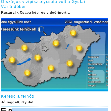
Országos vízipisztolycsata volt a Gyulai
Várfürdőben
Rusznyák Csaba kép- és videóriportja
Keresd a felhőt!
Jó reggelt, Gyula!