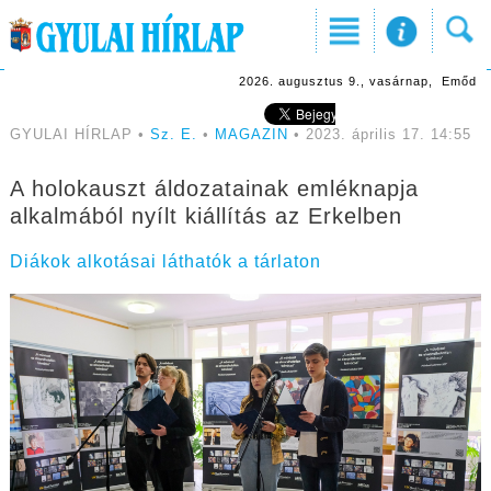
2026. augusztus 9., vasárnap, Emőd
GYULAI HÍRLAP •
Sz. E.
•
MAGAZIN
• 2023. április 17. 14:55
A holokauszt áldozatainak emléknapja
alkalmából nyílt kiállítás az Erkelben
Diákok alkotásai láthatók a tárlaton