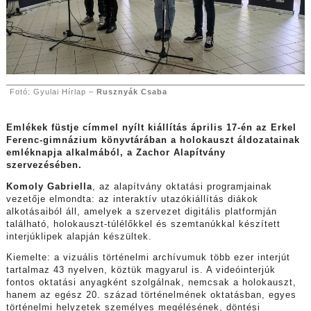
Fotó: Gyulai Hírlap –
Rusznyák Csaba
Emlékek füstje címmel nyílt kiállítás április 17-én az Erkel
Ferenc-gimnázium könyvtárában a holokauszt áldozatainak
emléknapja alkalmából, a Zachor Alapítvány
szervezésében.
Komoly Gabriella
, az alapítvány oktatási programjainak
vezetője elmondta: az interaktív utazókiállítás diákok
alkotásaiból áll, amelyek a szervezet digitális platformján
található, holokauszt-túlélőkkel és szemtanúkkal készített
interjúklipek alapján készültek.
Kiemelte: a vizuális történelmi archívumuk több ezer interjút
tartalmaz 43 nyelven, köztük magyarul is. A videóinterjúk
fontos oktatási anyagként szolgálnak, nemcsak a holokauszt,
hanem az egész 20. század történelmének oktatásban, egyes
történelmi helyzetek személyes megélésének, döntési