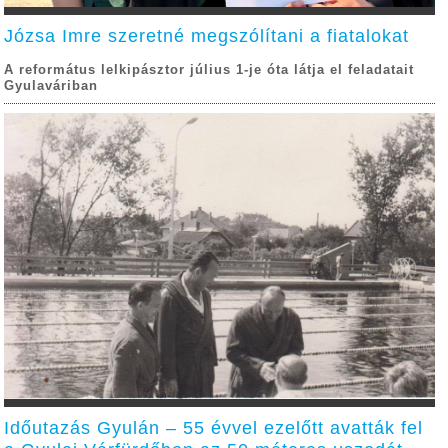
Józsa Imre szeretné megszólítani a fiatalokat
A református lelkipásztor július 1-je óta látja el feladatait
Gyulaváriban
Időutazás Gyulán – 55 évvel ezelőtt avatták fel