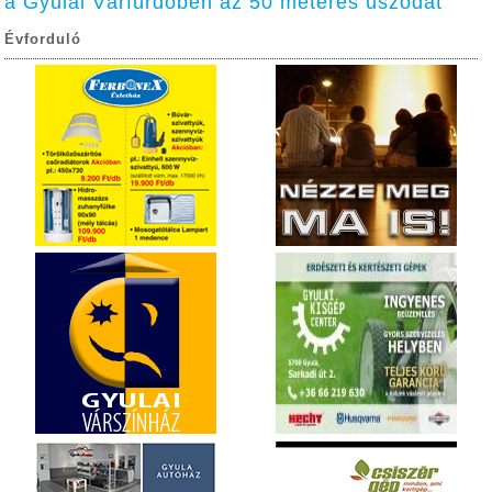
a Gyulai Várfürdőben az 50 méteres uszodát
Évforduló