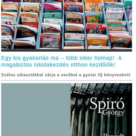
Egy kis gyakorlás ma – több siker holnap! A
magabiztos iskolakezdés otthon kezdődik!
Széles választékkal várja a vevőket a gyulai IQ könyvesbolt