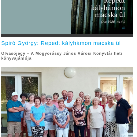
Spiró György: Repedt kályhámon macska ül
Olvasójegy – A Mogyoróssy János Városi Könyvtár heti
könyvajánlója