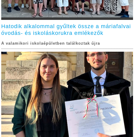
Hatodik alkalommal gyűltek össze a máriafalvai
óvodás- és iskoláskorukra emlékezők
A valamikori iskolaépületben találkoztak újra