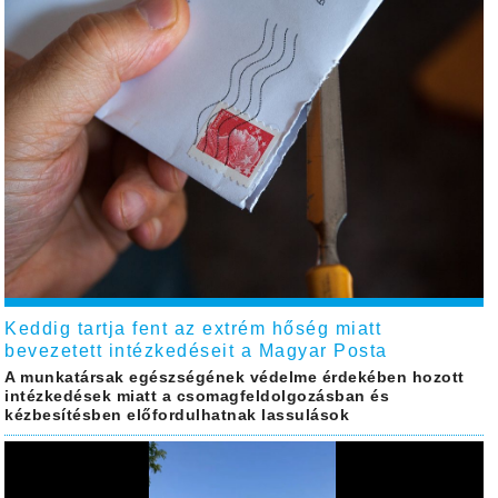
Keddig tartja fent az extrém hőség miatt
bevezetett intézkedéseit a Magyar Posta
A munkatársak egészségének védelme érdekében hozott
intézkedések miatt a csomagfeldolgozásban és
kézbesítésben előfordulhatnak lassulások