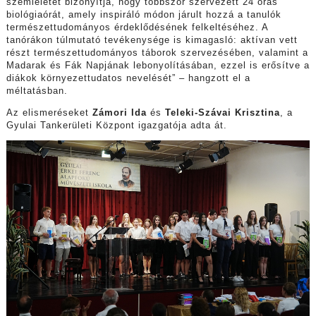
szemléletét bizonyítja, hogy többször szervezett 24 órás
biológiaórát, amely inspiráló módon járult hozzá a tanulók
természettudományos érdeklődésének felkeltéséhez. A
tanórákon túlmutató tevékenysége is kimagasló: aktívan vett
részt természettudományos táborok szervezésében, valamint a
Madarak és Fák Napjának lebonyolításában, ezzel is erősítve a
diákok környezettudatos nevelését” – hangzott el a
méltatásban.
Az elismeréseket
Zámori Ida
és
Teleki-Szávai Krisztina
, a
Gyulai Tankerületi Központ igazgatója adta át.