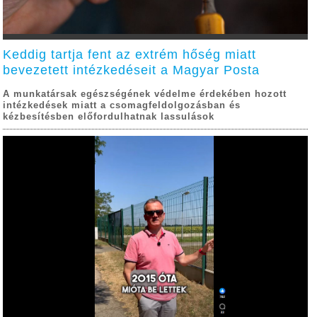
Keddig tartja fent az extrém hőség miatt
bevezetett intézkedéseit a Magyar Posta
A munkatársak egészségének védelme érdekében hozott
intézkedések miatt a csomagfeldolgozásban és
kézbesítésben előfordulhatnak lassulások