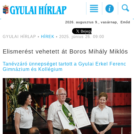
2026. augusztus 9., vasárnap, Emőd
GYULAI HÍRLAP •
HÍREK
• 2025. június 26. 09:00
Elismerést vehetett át Boros Mihály Miklós
Tanévzáró ünnepséget tartott a Gyulai Erkel Ferenc
Gimnázium és Kollégium