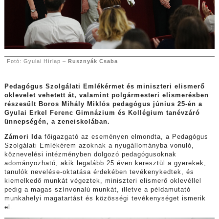
Fotó: Gyulai Hírlap –
Rusznyák Csaba
Pedagógus Szolgálati Emlékérmet és miniszteri elismerő
oklevelet vehetett át, valamint polgármesteri elismerésben
részesült Boros Mihály Miklós pedagógus június 25-én a
Gyulai Erkel Ferenc Gimnázium és Kollégium tanévzáró
ünnepségén, a zeneiskolában.
Zámori Ida
főigazgató az eseményen elmondta, a Pedagógus
Szolgálati Emlékérem azoknak a nyugállományba vonuló,
köznevelési intézményben dolgozó pedagógusoknak
adományozható, akik legalább 25 éven keresztül a gyerekek,
tanulók nevelése-oktatása érdekében tevékenykedtek, és
kiemelkedő munkát végeztek, miniszteri elismerő oklevéllel
pedig a magas színvonalú munkát, illetve a példamutató
munkahelyi magatartást és közösségi tevékenységet ismerik
el.