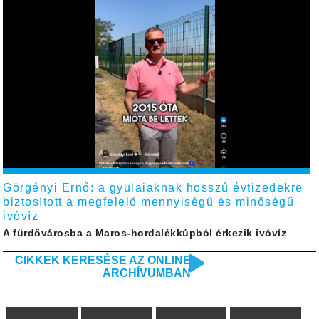
Görgényi Ernő: a gyulaiaknak hosszú évtizedekre
biztosított a megfelelő mennyiségű és minőségű
ivóvíz
A fürdővárosba a Maros-hordalékkúpból érkezik ivóvíz
CIKKEK KERESÉSE AZ ONLINE
ARCHÍVUMBAN