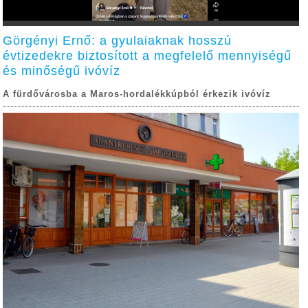
Görgényi Ernő: a gyulaiaknak hosszú
évtizedekre biztosított a megfelelő mennyiségű
és minőségű ivóvíz
A fürdővárosba a Maros-hordalékkúpból érkezik ivóvíz