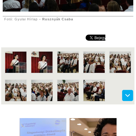
Fotó: Gyulai Hírlap –
Rusznyák Csaba