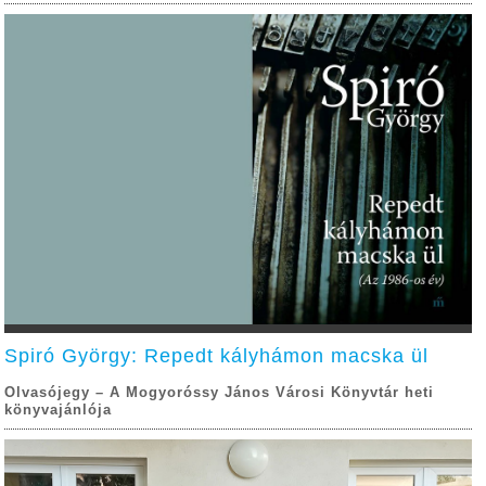
Spiró György: Repedt kályhámon macska ül
Olvasójegy – A Mogyoróssy János Városi Könyvtár heti
könyvajánlója