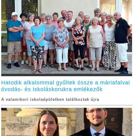
Hatodik alkalommal gyűltek össze a máriafalvai
óvodás- és iskoláskorukra emlékezők
A valamikori iskolaépületben találkoztak újra