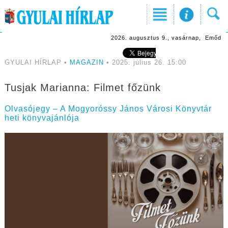
2026. augusztus 9., vasárnap, Emőd
GYULAI HÍRLAP •
MAGAZIN
• 2025. július 26. 15:00
Tusjak Marianna: Filmet főzünk
Olvasójegy – A Mogyoróssy János Városi Könyvtár
heti könyvajánlója