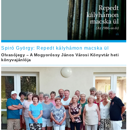
Spiró György: Repedt kályhámon macska ül
Olvasójegy – A Mogyoróssy János Városi Könyvtár heti
könyvajánlója