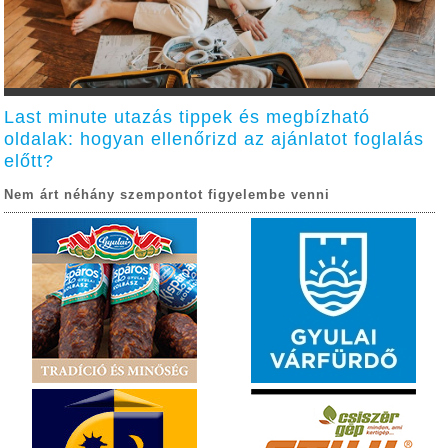
Last minute utazás tippek és megbízható
oldalak: hogyan ellenőrizd az ajánlatot foglalás
előtt?
Nem árt néhány szempontot figyelembe venni