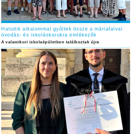
Hatodik alkalommal gyűltek össze a máriafalvai
óvodás- és iskoláskorukra emlékezők
A valamikori iskolaépületben találkoztak újra