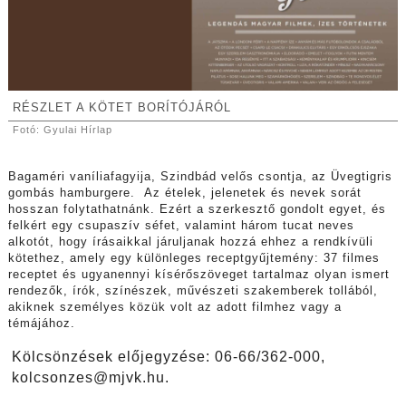
RÉSZLET A KÖTET BORÍTÓJÁRÓL
Fotó: Gyulai Hírlap
Bagaméri vaníliafagyija, Szindbád velős csontja, az Üvegtigris
gombás hamburgere.
Az ételek, jelenetek és nevek sorát
hosszan folytathatnánk. Ezért a szerkesztő gondolt egyet, és
felkért egy csupaszív séfet, valamint három tucat neves
alkotót, hogy írásaikkal járuljanak hozzá ehhez a rendkívüli
kötethez, amely egy különleges receptgyűjtemény: 37 filmes
receptet és ugyanennyi kísérőszöveget tartalmaz olyan ismert
rendezők, írók, színészek, művészeti szakemberek tollából,
akiknek személyes közük volt az adott filmhez vagy a
témájához.
Kölcsönzések előjegyzése: 06-66/362-000,
kolcsonzes@mjvk.hu.