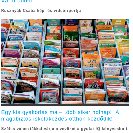
Várfürdőben
Rusznyák Csaba kép- és videóriportja
Egy kis gyakorlás ma – több siker holnap! A
magabiztos iskolakezdés otthon kezdődik!
Széles választékkal várja a vevőket a gyulai IQ könyvesbolt