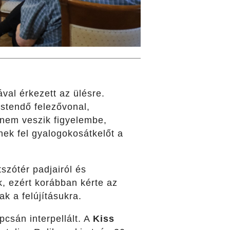
val érkezett az ülésre.
estendő felezővonal,
 nem veszik figyelembe,
nek fel gyalogokosátkelőt a
szótér padjairól és
k, ezért korábban kérte az
k a felújításukra.
pcsán interpellált. A
Kiss