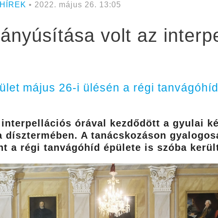
HÍREK
• 2022. május 26. 13:05
ányúsítása volt az interpe
tület május 26-i ülésén a régi tanvágóhí
nterpellációs órával kezdődött a gyulai ké
a dísztermében. A tanácskozáson gyalogosá
t a régi tanvágóhíd épülete is szóba kerül