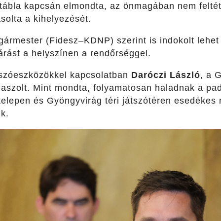
tábla kapcsán elmondta, az önmagában nem feltét
solta a kihelyezését.
gármester (Fidesz–KDNP) szerint is indokolt lehet 
árást a helyszínen a rendőrséggel.
tszóeszközökkel kapcsolatban
Daróczi László
, a 
laszolt. Mint mondta, folyamatosan haladnak a pad
ótelepen és Gyöngyvirág téri játszótéren esedékes
k.