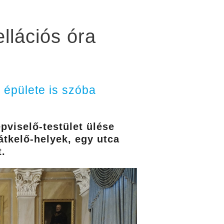
llációs óra
d épülete is szóba
pviselő-testület ülése
tkelő-helyek, egy utca
t.