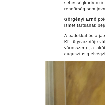
sebességkorlátozó 
rendőrség sem java
Görgényi Ernő
pol
ismét tartsanak bej
A padokkal és a já
Kft. ügyvezetője vá
városszerte, a lak
augusztusig elvégzi