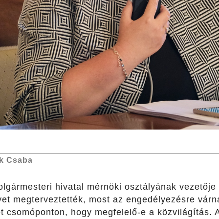
k Csaba
polgármesteri hivatal mérnöki osztályának vezetője 
yet megterveztették, most az engedélyezésre várn
t csomóponton, hogy megfelelő-e a közvilágítás. A