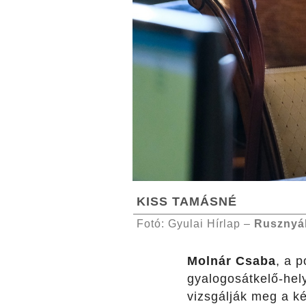
KISS TAMÁSNÉ
Fotó: Gyulai Hírlap –
Rusznyá
Molnár Csaba
, a 
gyalogosátkelő-hel
vizsgálják meg a ké