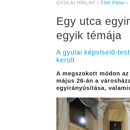
GYULAI HÍRLAP •
Tóth Péter
•
Egy utca egyir
egyik témája
A gyulai képviselő-tes
került
A megszokott módon az i
május 26-án a városház
egyirányúsítása, valamin