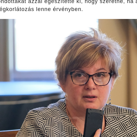
ondottakat azzal egészítette ki, hogy szeretné, ha 
égkorlátozás lenne érvényben.