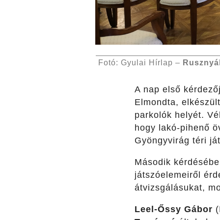
Fotó: Gyulai Hírlap –
Rusznyá
A nap első kérdező
Elmondta, elkészült
parkolók helyét. V
hogy lakó-pihenő öv
Gyöngyvirág téri ját
Második kérdésében 
játszóelemeiről érd
átvizsgálásukat, mo
Leel-Őssy Gábor
(