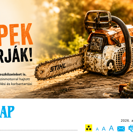
2026. 
A
A
A