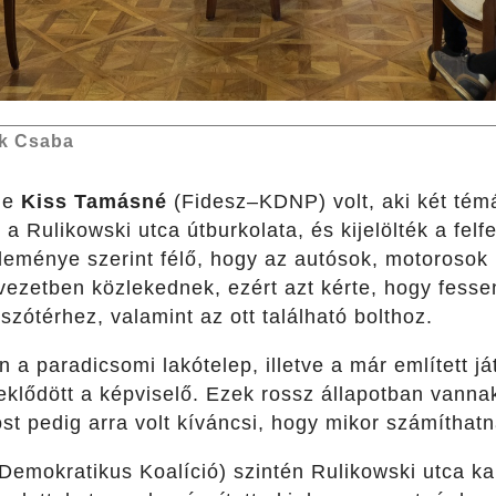
k Csaba
je
Kiss Tamásné
(Fidesz–KDNP) volt, aki két témá
 a Rulikowski utca útburkolata, és kijelölték a felf
éleménye szerint félő, hogy az autósok, motorosok
ezetben közlekednek, ezért azt kérte, hogy fesse
szótérhez, valamint az ott található bolthoz.
a paradicsomi lakótelep, illetve a már említett ját
eklődött a képviselő. Ezek rossz állapotban vanna
st pedig arra volt kíváncsi, hogy mikor számíthatna
Demokratikus Koalíció) szintén Rulikowski utca ka