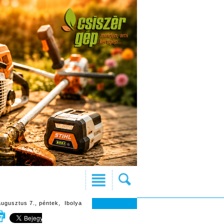
augusztus 7., péntek, Ibolya