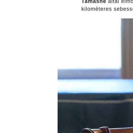
Tamásné
által elm
kilométeres sebess