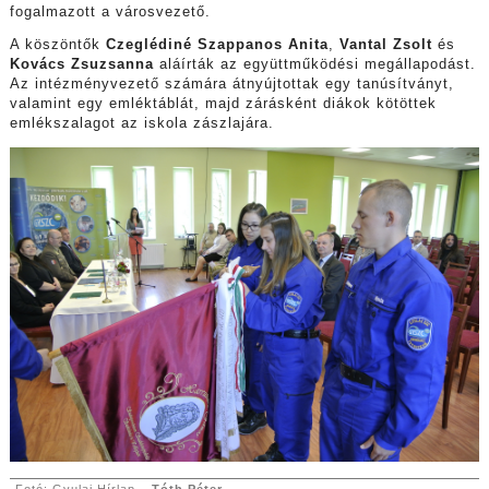
fogalmazott a városvezető.
A köszöntők
Czeglédiné Szappanos Anita
,
Vantal Zsolt
és
Kovács Zsuzsanna
aláírták az együttműködési megállapodást.
Az intézményvezető számára átnyújtottak egy tanúsítványt,
valamint egy emléktáblát, majd zárásként diákok kötöttek
emlékszalagot az iskola zászlajára.
Fotó: Gyulai Hírlap –
Tóth Péter