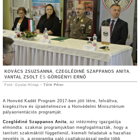
KOVÁCS ZSUZSANNA
,
CZEGLÉDINÉ SZAPPANOS
ANITA
,
VANTAL ZSOLT
ÉS
GÖRGÉNYI ERNŐ
Fotó: Gyulai Hírlap –
Tóth Péter
A Honvéd Kadét Program 2017-ben jött létre, felváltva,
kiegészítve és újraértelmezve a Honvédelmi Minisztérium
pályaorientációs programját.
Czeglédiné Szappanos Anita
, az intézmény igazgatója
elmondta: szakmai programjukban megfogalmazták, hogy a
tanított szakmáktól függetlenül, kiemelt feladatuk a hazafias
nevelés is, a programba való csatlakozással pedig több