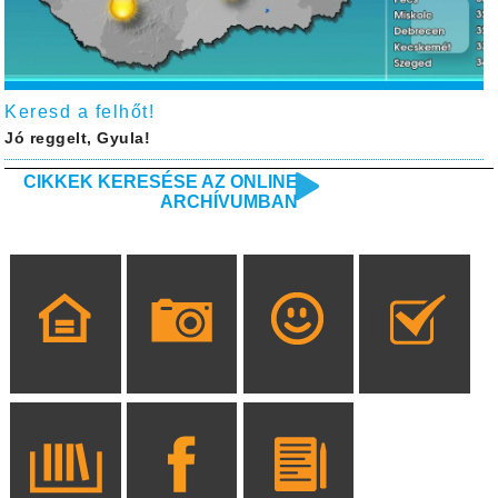
Keresd a felhőt!
Jó reggelt, Gyula!
CIKKEK KERESÉSE AZ ONLINE
ARCHÍVUMBAN