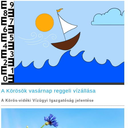
A Körösök vasárnap reggeli vízállása
A Körös-vidéki Vízügyi Igazgatóság jelentése