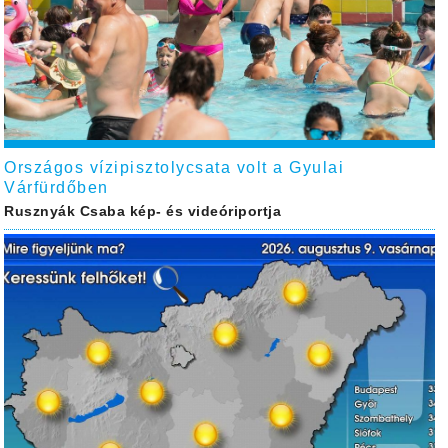
Országos vízipisztolycsata volt a Gyulai
Várfürdőben
Rusznyák Csaba kép- és videóriportja