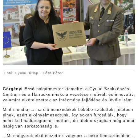
Fotó: Gyulai Hírlap –
Tóth Péter
Görgényi Ernő
polgármester kiemelte: a Gyulai Szakképzési
Centrum és a Harruckern-iskola vezetése motivált és innovatív,
valamint elkötelezettek az intézmény fejlődése és jövője iránt.
Mint mondta, a ma élő nemzedékek békébe születtek, jólétben
élnek, ezért elkényelmesedtünk, így sokan furcsálják, hogy
miért kell hadiprogramot indítani, de több országban még a mai
napig van sorkatonaság is.
– Mi magyarok elkötelezettek vagyunk a béke fenntartásában –