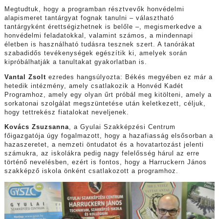
Megtudtuk, hogy a programban résztvevők honvédelmi
alapismeret tantárgyat fognak tanulni – választható
tantárgyként érettségizhetnek is belőle –, megismerkedve a
honvédelmi feladatokkal, valamint számos, a mindennapi
életben is használható tudásra tesznek szert. A tanórákat
szabadidős tevékenységek egészítik ki, amelyek során
kipróbálhatják a tanultakat gyakorlatban is.
Vantal Zsolt
ezredes hangsúlyozta: Békés megyében ez már a
hetedik intézmény, amely csatlakozik a Honvéd Kadét
Programhoz, amely egy olyan űrt próbál meg kitölteni, amely a
sorkatonai szolgálat megszüntetése után keletkezett, céljuk,
hogy tettrekész fiatalokat neveljenek.
Kovács Zsuzsanna
, a Gyulai Szakképzési Centrum
főigazgatója úgy fogalmazott, hogy a hazafiasság elsősorban a
hazaszeretet, a nemzeti öntudatot és a hovatartozást jelenti
számukra, az iskolákra pedig nagy felelősség hárul az erre
történő nevelésben, ezért is fontos, hogy a Harruckern János
szakképző iskola önként csatlakozott a programhoz.