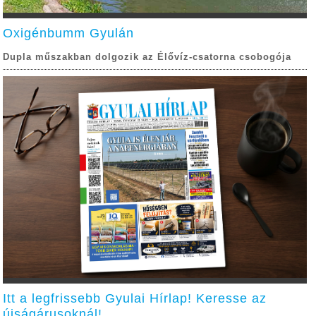
Oxigénbumm Gyulán
Dupla műszakban dolgozik az Élővíz-csatorna csobogója
Itt a legfrissebb Gyulai Hírlap! Keresse az
újságárusoknál!