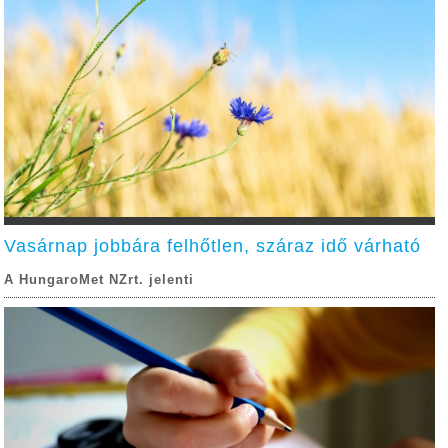
Vasárnap jobbára felhőtlen, száraz idő várható
A HungaroMet NZrt. jelenti