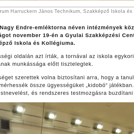
trum Harruckern János Technikum, Szakképző Iskola és
 Nagy Endre-emléktorna néven intézmények köz
ágot november 19-én a Gyulai Szakképzési Cen
pző Iskola és Kollégiuma.
égi oldalán azt írták, a tornával az iskola egykori
ak munkássága előtt tisztelegtek.
éget szerettek volna biztosítani arra, hogy a tanu
mérhessék össze ügyességüket „kidobó” játékban. 
estnevelést, és rendszeres testmozgásra buzdítani 