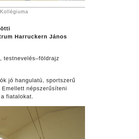
 Kollégiuma
ötti
trum Harruckern János
, testnevelés–földrajz
lók jó hangulatú, sportszerű
Emellett népszerűsíteni
a fiatalokat.