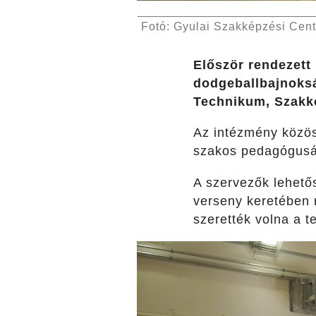
Fotó: Gyulai Szakképzési Cen
Először rendezett
dodgeballbajnoks
Technikum, Szakké
Az intézmény közöss
szakos pedagógusán
A szervezők lehetős
verseny keretében 
szerették volna a t