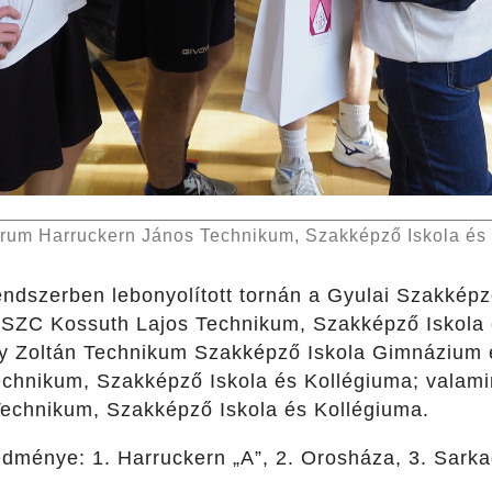
trum Harruckern János Technikum, Szakképző Iskola és
ndszerben lebonyolított tornán a Gyulai Szakképz
ai SZC Kossuth Lajos Technikum, Szakképző Iskola 
 Zoltán Technikum Szakképző Iskola Gimnázium é
hnikum, Szakképző Iskola és Kollégiuma; valami
echnikum, Szakképző Iskola és Kollégiuma.
dménye: 1. Harruckern „A”, 2. Orosháza, 3. Sarkad