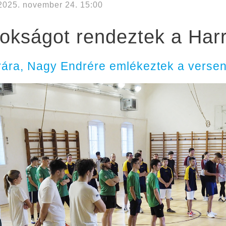
2025. november 24. 15:00
okságot rendeztek a Har
árára, Nagy Endrére emlékeztek a verse