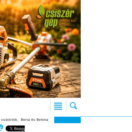
 csütörtök, Berta és Bettina