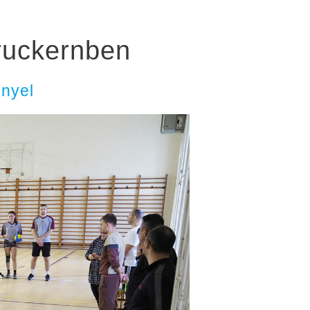
ruckernben
nnyel