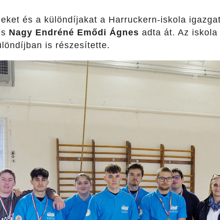
eket és a különdíjakat a Harruckern-iskola igazga
és
Nagy Endréné Emődi Ágnes
adta át. Az iskola
löndíjban is részesítette.