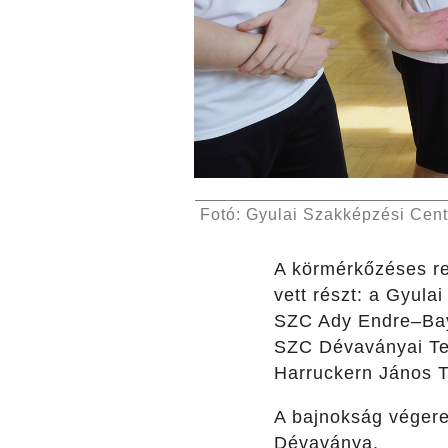
Fotó: Gyulai Szakképzési Cen
A körmérkőzéses re
vett részt: a Gyul
SZC Ady Endre–Bay
SZC Dévaványai Tec
Harruckern János T
A bajnokság végere
Dévaványa.