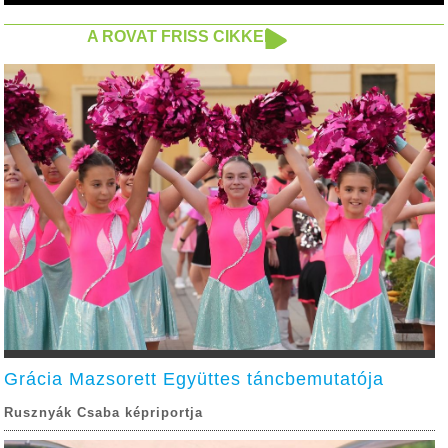
A ROVAT FRISS CIKKEI
Grácia Mazsorett Együttes táncbemutatója
Rusznyák Csaba képriportja