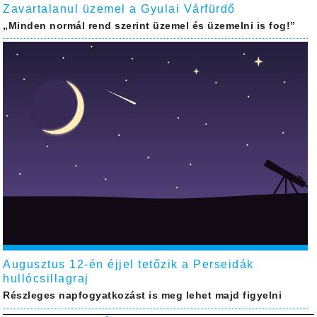
Zavartalanul üzemel a Gyulai Várfürdő
„Minden normál rend szerint üzemel és üzemelni is fog!”
Augusztus 12-én éjjel tetőzik a Perseidák
hullócsillagraj
Részleges napfogyatkozást is meg lehet majd figyelni