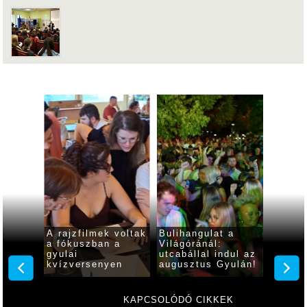
t
A rajzfilmek voltak
Bulihangulat a
A Hypp
a fókuszban a
Világóránál:
Mikó I
gyulai
utcabállal indul az
akói
kvízversenyen
augusztus Gyulán!
KAPCSOLÓDÓ CIKKEK