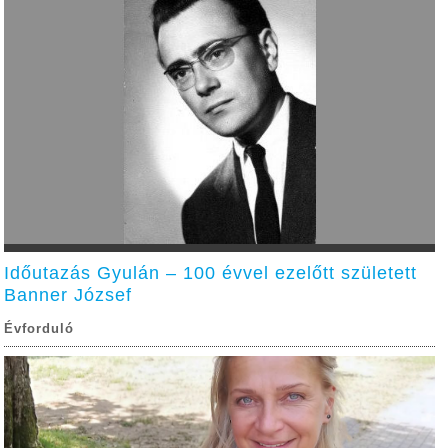
Időutazás Gyulán – 100 évvel ezelőtt született
Banner József
Évforduló