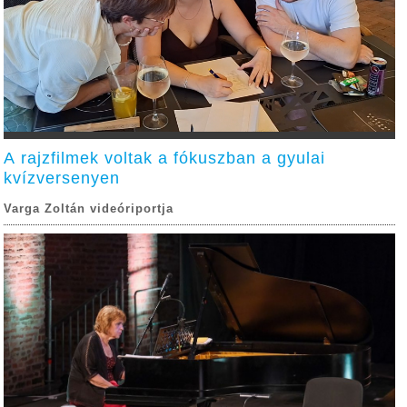
A rajzfilmek voltak a fókuszban a gyulai
kvízversenyen
Varga Zoltán videóriportja