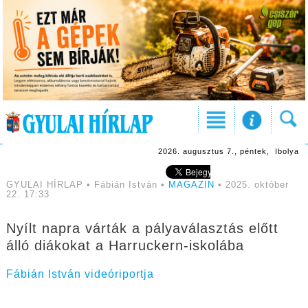
2026. augusztus 7., péntek, Ibolya
GYULAI HÍRLAP • Fábián István •
MAGAZIN
• 2025. október
22. 17:33
Nyílt napra várták a pályaválasztás előtt
álló diákokat a Harruckern-iskolába
Fábián István videóriportja