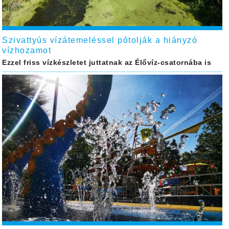
Szivattyús vízátemeléssel pótolják a hiányzó
vízhozamot
Ezzel friss vízkészletet juttatnak az Élővíz-csatornába is