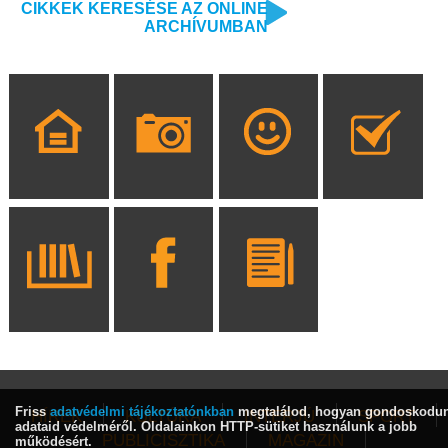
CIKKEK KERESÉSE AZ ONLINE
ARCHÍVUMBAN
Friss
adatvédelmi tájékoztatónkban
megtalálod, hogyan gondoskodu
HÍREK
KULTÚRA
INTERJÚ
SPORT
adataid védelméről. Oldalainkon HTTP-sütiket használunk a jobb
PUBLICISZTIKA
MAGAZIN
működésért.