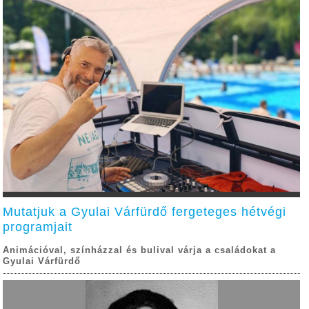
Mutatjuk a Gyulai Várfürdő fergeteges hétvégi
programjait
Animációval, színházzal és bulival várja a családokat a
Gyulai Várfürdő