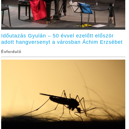
Időutazás Gyulán – 50 évvel ezelőtt először
adott hangversenyt a városban Áchim Erzsébet
Évforduló