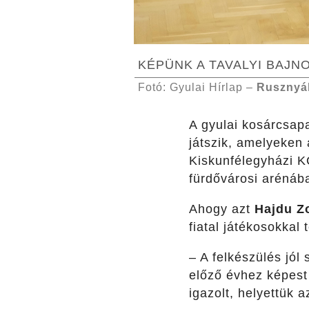
KÉPÜNK A TAVALYI BAJ
Fotó: Gyulai Hírlap –
Rusznyá
A gyulai kosárcsap
játszik, amelyeken
Kiskunfélegyházi 
fürdővárosi arénáb
Ahogy azt
Hajdu Z
fiatal játékosokkal 
– A felkészülés jól
előző évhez képest
igazolt, helyettük 