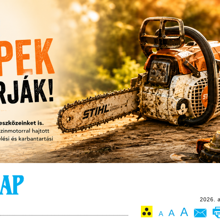
2026. 
A
A
A