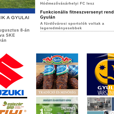
Hódmezővásárhelyi FC lesz
Funkcionális fitneszversenyt ren
IK A GYULAI
Gyulán
A fürdővárosi sportolók voltak a
legeredményesebbek
augusztus 8-án
lva SKE
yán