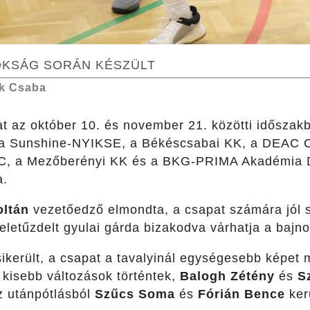
NOKSÁG SORÁN KÉSZÜLT
k Csaba
at az október 10. és november 21. közötti időszak
 a Sunshine-NYIKSE, a Békéscsabai KK, a DEAC C
KC, a Mezőberényi KK és a BKG-PRIMA Akadémia D
a.
oltán
vezetőedző elmondta, a csapat számára jól si
teletűzdelt gyulai gárda bizakodva várhatja a bajnok
 sikerült, a csapat a tavalyinál egységesebb képet
 kisebb változások történtek,
Balogh Zétény
és
S
az utánpótlásból
Szűcs Soma
és
Fórián Bence
kerü