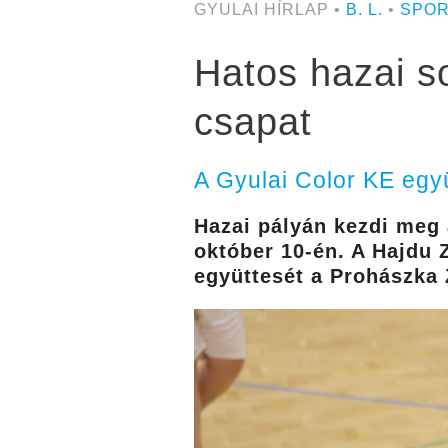
GYULAI HÍRLAP •
B. L.
•
SPO
Hatos hazai s
csapat
A Gyulai Color KE egy
Hazai pályán kezdi meg 
október 10-én. A Hajdu 
együttesét a Prohászka 