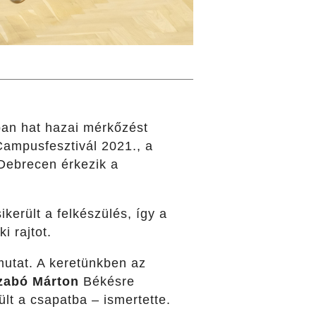
ban hat hazai mérkőzést
ampusfesztivál 2021., a
ebrecen érkezik a
került a felkészülés, így a
i rajtot.
 mutat. A keretünkben az
zabó Márton
Békésre
lt a csapatba – ismertette.