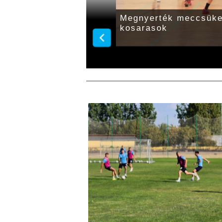
i fordulón
Megnyerték meccsüke
kosarasok