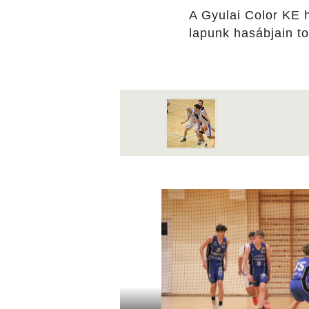
A Gyulai Color KE h
lapunk hasábjain t