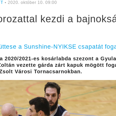
RT
• 2020. október 10. 09:00
orozattal kezdi a bajnoks
üttese a Sunshine-NYIKSE csapatát fog
a 2020/2021-es kosárlabda szezont a Gyula
Zoltán vezette gárda zárt kapuk mögött fo
Zsolt Városi Tornacsarnokban.