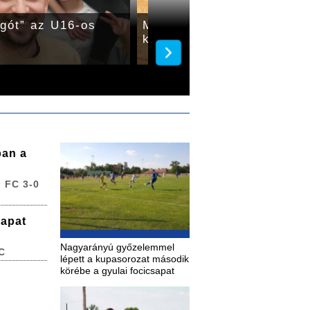
gót” az U16-os
Megnyerték meccsüket a
kosarasok
ban a
 FC 3-0
sapat
Nagyarányú győzelemmel
C
lépett a kupasorozat második
körébe a gyulai focicsapat