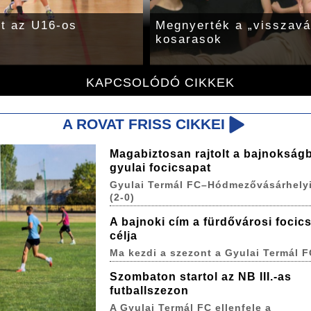
t az U16-os
Megnyerték a „visszavá
kosarasok
KAPCSOLÓDÓ CIKKEK
A ROVAT FRISS CIKKEI
Magabiztosan rajtolt a bajnokság
gyulai focicsapat
Gyulai Termál FC–Hódmezővásárhelyi
(2-0)
A bajnoki cím a fürdővárosi focic
célja
Ma kezdi a szezont a Gyulai Termál F
Szombaton startol az NB III.-as
futballszezon
A Gyulai Termál FC ellenfele a