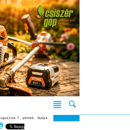
augusztus 7., péntek, Ibolya