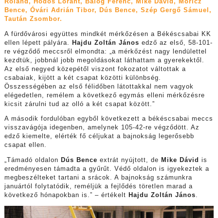
Roland, Hódos Lóránt, Balog Ferenc, Mike Dávid, Móricz
Bence, Óvári Adrián Tibor, Dús Bence, Szép Gergő Sámuel,
Taután Zsombor.
A fürdővárosi együttes mindkét mérkőzésen a Békéscsabai KK
ellen lépett pályára.
Hajdu Zoltán János
edző az első, 58-101-
re végződő meccsről elmondta:
„a mérkőzést nagy lendülettel
kezdtük, jobbnál jobb megoldásokat láthattam a gyerekektől.
Az első negyed közepétől viszont fokozatot váltottak a
csabaiak, kijött a két csapat közötti különbség.
Összességében az első félidőben látottakkal nem vagyok
elégedetlen, remélem a következő egymás elleni mérkőzésre
kicsit zárulni tud az olló a két csapat között.”
A második fordulóban egyből következett a békéscsabai meccs
visszavágója idegenben, amelynek 105-42-re végződött. Az
edző kiemelte, elérték fő céljukat a bajnokság legerősebb
csapat ellen.
„
Támadó oldalon
Dús Bence
extrát nyújtott, de
Mike Dávid
is
eredményesen támadta a gyűrűt. Védő oldalon is igyekeztek a
megbeszélteket tartani a srácok. A bajnokság számunkra
januártól folytatódik, reméljük a fejlődés töretlen marad a
következő hónapokban is.” – értékelt
Hajdu Zoltán János
.