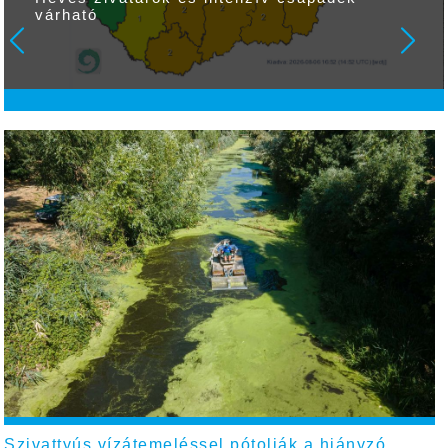
várható
Szivattyús vízátemeléssel pótolják a hiányzó