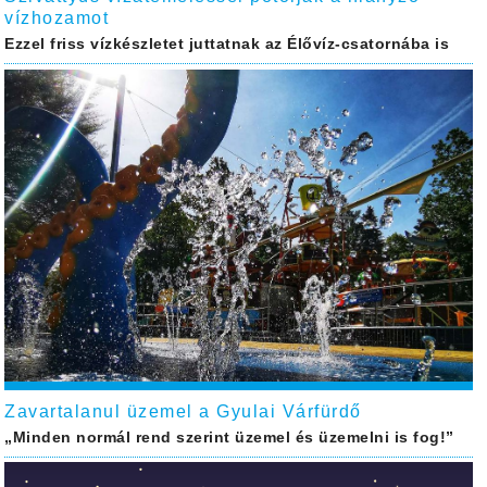
vízhozamot
Ezzel friss vízkészletet juttatnak az Élővíz-csatornába is
Zavartalanul üzemel a Gyulai Várfürdő
„Minden normál rend szerint üzemel és üzemelni is fog!”