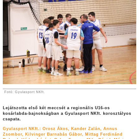
Fotó: Gyulasport NKft.
Lejátszotta első két meccsét a regionális U16-os
kosárlabda-bajnokságban a Gyulasport NKft. korosztályos
csapata.
Gyulasport NKft.: Orosz Ákos, Kander Zalán, Annus
Zsombor, Kilvinger Barnabás Gábor, Mittag Ferdinánd