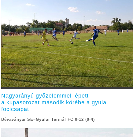
Nagyarányú győzelemmel lépett
a kupasorozat második körébe a gyulai
focicsapat
Dévaványai SE–Gyulai Termál FC 0-12 (0-4)