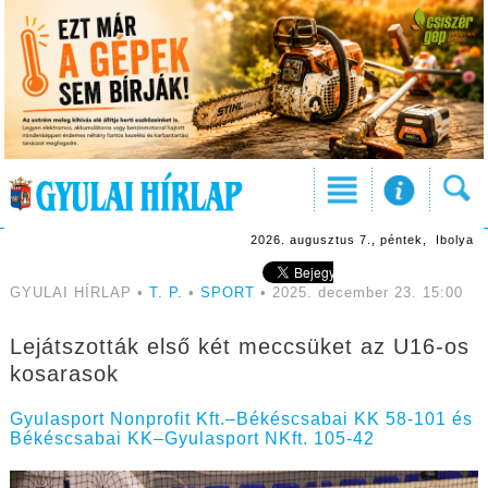
2026. augusztus 7., péntek, Ibolya
GYULAI HÍRLAP •
T. P.
•
SPORT
• 2025. december 23. 15:00
Lejátszották első két meccsüket az U16-os
kosarasok
Gyulasport Nonprofit Kft.–Békéscsabai KK 58-101 és
Békéscsabai KK–Gyulasport NKft. 105-42