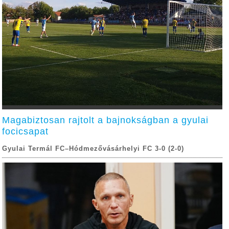
Magabiztosan rajtolt a bajnokságban a gyulai
focicsapat
Gyulai Termál FC–Hódmezővásárhelyi FC 3-0 (2-0)