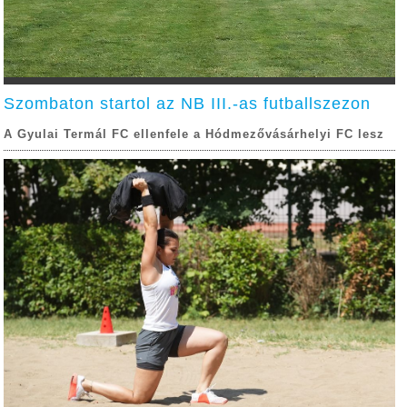
Szombaton startol az NB III.-as futballszezon
A Gyulai Termál FC ellenfele a Hódmezővásárhelyi FC lesz