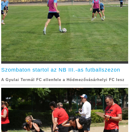
Szombaton startol az NB III.-as futballszezon
A Gyulai Termál FC ellenfele a Hódmezővásárhelyi FC lesz