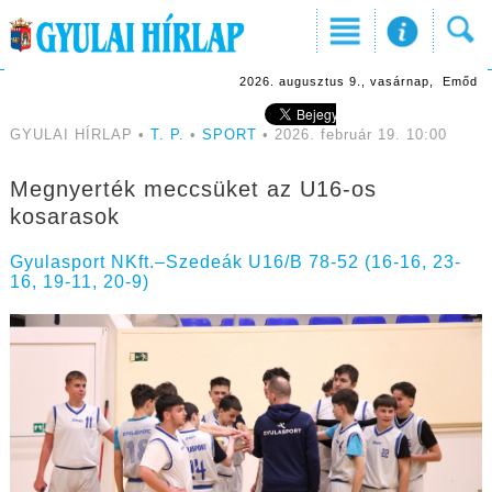
2026. augusztus 9., vasárnap, Emőd
GYULAI HÍRLAP •
T. P.
•
SPORT
• 2026. február 19. 10:00
Megnyerték meccsüket az U16-os
kosarasok
Gyulasport NKft.–Szedeák U16/B 78-52 (16-16, 23-
16, 19-11, 20-9)