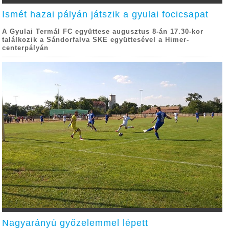
Ismét hazai pályán játszik a gyulai focicsapat
A Gyulai Termál FC együttese augusztus 8-án 17.30-kor
találkozik a Sándorfalva SKE együttesével a Himer-
centerpályán
Nagyarányú győzelemmel lépett