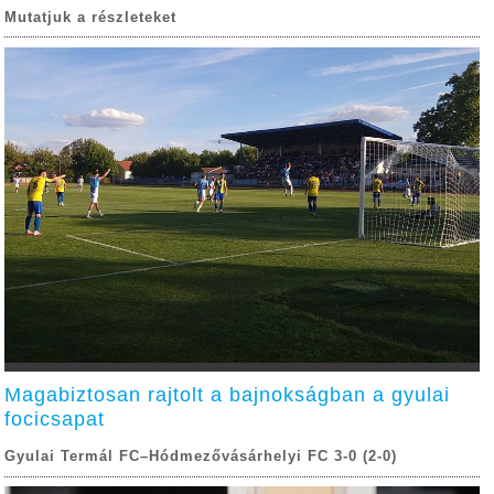
Mutatjuk a részleteket
Magabiztosan rajtolt a bajnokságban a gyulai
focicsapat
Gyulai Termál FC–Hódmezővásárhelyi FC 3-0 (2-0)