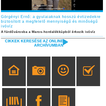
Görgényi Ernő: a gyulaiaknak hosszú évtizedekre
biztosított a megfelelő mennyiségű és minőségű
ivóvíz
A fürdővárosba a Maros-hordalékkúpból érkezik ivóvíz
CIKKEK KERESÉSE AZ ONLINE
ARCHÍVUMBAN