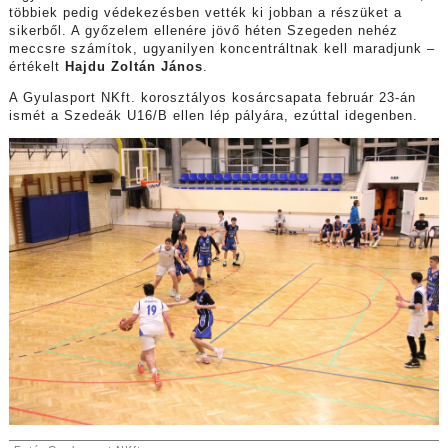
többiek pedig védekezésben vették ki jobban a részüket a
sikerből. A győzelem ellenére jövő héten Szegeden nehéz
meccsre számítok, ugyanilyen koncentráltnak kell maradjunk –
értékelt
Hajdu Zoltán János
.
A Gyulasport NKft. korosztályos kosárcsapata február 23-án
ismét a Szedeák U16/B ellen lép pályára, ezúttal idegenben.