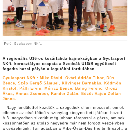
Fotó: Gyulasport NKft.
A regionális U16-os kosárlabda-bajnokságban a Gyulasport
NKft. korosztályos csapata a Szedeák U16/B együttesét
fogadta hazai pályán a legutóbbi fordulóban.
Gyulasport NKft.: Mike Dávid, Óvári Adrián Tibor, Dús
Bence, Szép Gergő Sámuel, Kilvinger Barnabás, Ködmön
Kristóf, Pálfi Ervin, Móricz Bence, Balog Ferenc, Orosz
Ákos, Annus Zsombor, Kander Zalán. Edző: Hajdu Zoltán
János.
–
Nagy lendülettel kezdtük a szegediek elleni meccset, ennek
ellenére az első félidő viszonylag kiegyenlített játékot hozott.
A 3. negyedben sikerült még jobban rátaposni a gázra, aminek
köszönhetően az utolsó negyedre már nem forgott veszélyben
a győzelmünk. Támadásban a Mike-Óvári-Dús trió brillírozott, a