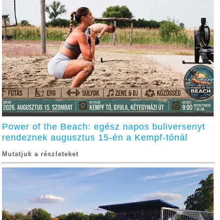
Power of the Beach: egész napos buliversenyt
rendeznek augusztus 15-én a Kempf-tónál
Mutatjuk a részleteket