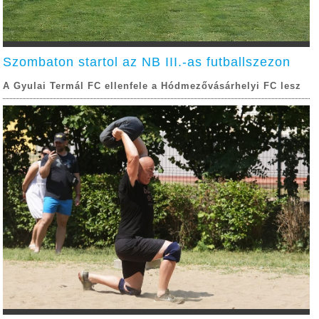
Szombaton startol az NB III.-as futballszezon
A Gyulai Termál FC ellenfele a Hódmezővásárhelyi FC lesz