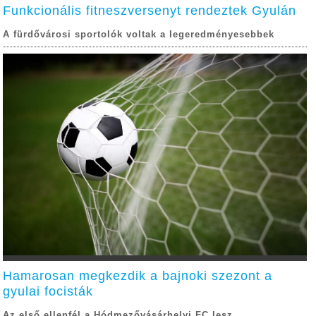
Funkcionális fitneszversenyt rendeztek Gyulán
A fürdővárosi sportolók voltak a legeredményesebbek
Hamarosan megkezdik a bajnoki szezont a
gyulai focisták
Az első ellenfél a Hódmezővásárhelyi FC lesz