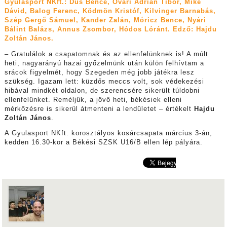
Gyulasport NKft.: Dús Bence, Óvári Adrián Tibor, Mike
Dávid, Balog Ferenc, Ködmön Kristóf, Kilvinger Barnabás,
Szép Gergő Sámuel, Kander Zalán, Móricz Bence, Nyári
Bálint Balázs, Annus Zsombor, Hódos Lóránt. Edző: Hajdu
Zoltán János.
–
Gratulálok a csapatomnak és az ellenfelünknek is! A múlt
heti, nagyarányú hazai győzelmünk után külön felhívtam a
srácok figyelmét, hogy Szegeden még jobb játékra lesz
szükség. Igazam lett: küzdős meccs volt, sok védekezési
hibával mindkét oldalon, de szerencsére sikerült túldobni
ellenfelünket. Reméljük, a jövő heti, békésiek elleni
mérkőzésre is sikerül átmenteni a lendületet – értékelt
Hajdu
Zoltán János
.
A Gyulasport NKft. korosztályos kosárcsapata március 3-án,
kedden 16.30-kor a Békési SZSK U16/B ellen lép pályára.