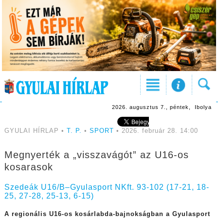
2026. augusztus 7., péntek, Ibolya
GYULAI HÍRLAP •
T. P.
•
SPORT
• 2026. február 28. 14:00
Megnyerték a „visszavágót” az U16-os
kosarasok
Szedeák U16/B–Gyulasport NKft. 93-102 (17-21, 18-
25, 27-28, 25-13, 6-15)
A regionális U16-os kosárlabda-bajnokságban a Gyulasport