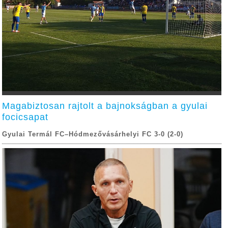
Magabiztosan rajtolt a bajnokságban a gyulai
focicsapat
Gyulai Termál FC–Hódmezővásárhelyi FC 3-0 (2-0)