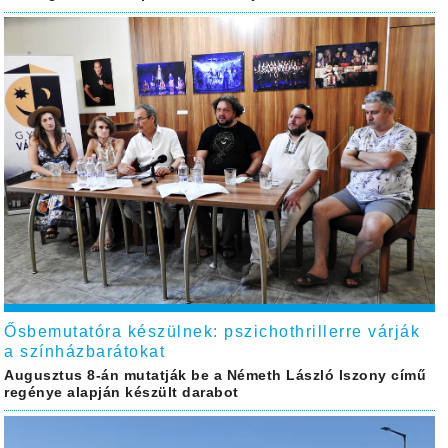
Ősbemutatóra készülnek: pszichothrillerre várják
a színházbarátokat
Augusztus 8-án mutatják be a Németh László Iszony című
regénye alapján készült darabot