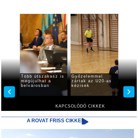
Több útszakasz is
Győzelemmel
Veresé
z U16-
megújulhat a
zártak az U20-as
az éve
k
belvárosban
kézisek
kézise
KAPCSOLÓDÓ CIKKEK
A ROVAT FRISS CIKKEI