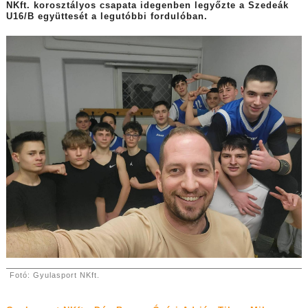
NKft. korosztályos csapata idegenben legyőzte a Szedeák
U16/B együttesét a legutóbbi fordulóban.
Fotó: Gyulasport NKft.