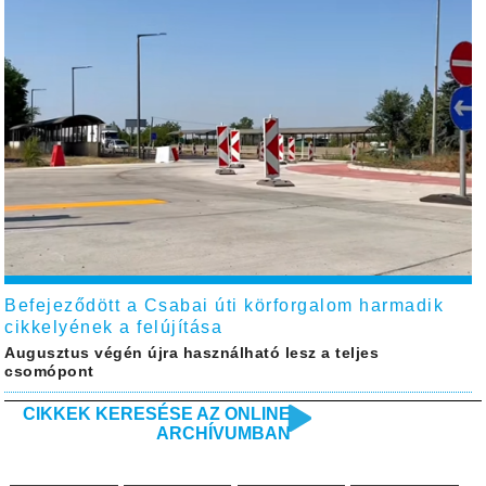
Befejeződött a Csabai úti körforgalom harmadik
cikkelyének a felújítása
Augusztus végén újra használható lesz a teljes
csomópont
CIKKEK KERESÉSE AZ ONLINE
ARCHÍVUMBAN