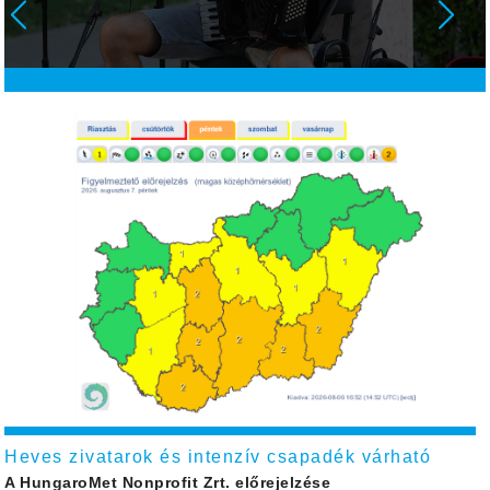
Heves zivatarok és intenzív csapadék várható
A HungaroMet Nonprofit Zrt. előrejelzése