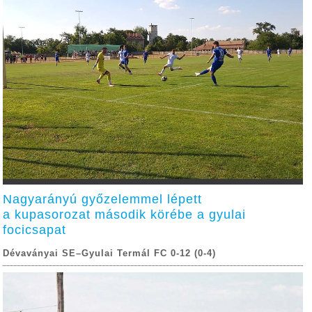
Nagyarányú győzelemmel lépett
a kupasorozat második körébe a gyulai
focicsapat
Dévaványai SE–Gyulai Termál FC 0-12 (0-4)