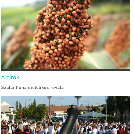
A cirok
Szalai Ilona dietetikus rovata