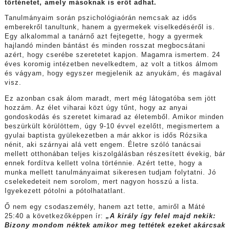
történetet, amely másoknak is erőt adhat.
Tanulmányaim során pszichológiaórán nemcsak az idős
emberekről tanultunk, hanem a gyermekek viselkedéséről is.
Egy alkalommal a tanárnő azt fejtegette, hogy a gyermek
hajlandó minden bántást és minden rosszat megbocsátani
azért, hogy cserébe szeretetet kapjon. Magamra ismertem. 24
éves koromig intézetben nevelkedtem, az volt a titkos álmom
és vágyam, hogy egyszer megjelenik az anyukám, és magával
visz.
Ez azonban csak álom maradt, mert még látogatóba sem jött
hozzám. Az élet viharai közt úgy tűnt, hogy az anyai
gondoskodás és szeretet kimarad az életemből. Amikor minden
beszürkült körülöttem, úgy 9-10 évvel ezelőtt, megismertem a
gyulai baptista gyülekezetben a már akkor is idős Rózsika
nénit, aki szárnyai alá vett engem. Életre szóló tanácsai
mellett otthonában teljes kiszolgálásban részesített évekig, bár
ennek fordítva kellett volna történnie. Azért tette, hogy a
munka mellett tanulmányaimat sikeresen tudjam folytatni. Jó
cselekedeteit nem sorolom, mert nagyon hosszú a lista.
Igyekezett pótolni a pótolhatatlant.
Ő nem egy csodaszemély, hanem azt tette, amiről a Máté
25:40 a következőképpen ír:
„A király így felel majd nekik:
Bizony mondom néktek amikor meg tettétek ezeket akárcsak