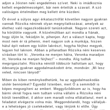
adjon a Jóisten neki engedelmes szívet. Neki is imádkoznia
kellett engedelmességért, bár nem értettük a szavait. A szó
valóságos értelmében meg kellett érte küzdeni.
Öt évvel a súlyos agyi érkatasztrófát követően nagyon gyakran
vannak Rózsika néninek olyan megnyilatkozásai, amelyek az
élethez való ragaszkodásáról tanúskodnak. Nagyon szereti azt,
ha körülötte vagyunk. A közelmúltban azt mondta a fiának,
hogy üljön le, feküdjön le, pihenjen. Azt a választ kapta, hogy
most nem ér rá pihenni, mert nagyon sok a munkája, hiszen
hátul épít nekem egy külön lakrészt, hogyha férjhez megyek,
legyen hol laknom. Abban a pillanatban Rózsika néni keserves
sírásban tört ki. „Veronka ne menjen hátra, Veronka maradjon
itt, Veronka ne menjen férjhez!” – mondta. Alig tudtuk
megvigasztalni. Rózsika nénitől többször hallottam azt, hogy
édesanyja gyakran aggodalmaskodott érte, mondván: „Mi lesz
veled, nincsen lányod!”
Miben és kiben reménykedhetünk, ha az aggodalmaskodás
utolér bennünket? Egyedül Istenben, mert Ő a semmiből is
képes megsegíteni az embert. Meggyőződésem az is, hogy-ha
bármi oknál fogva nem tudtam volna vállalni a Rózsika néni
körüli teendőket, ő akkor sem maradt volna ellátatlanul, mert a
feladatot elvégezte volna más. Meggondolandó, hogy vállaljuk-
e a lehetséges jó cselekedetet, vagy térjünk ki előle. Úgy