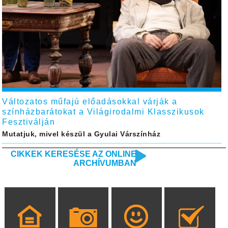
Változatos műfajú előadásokkal várják a
színházbarátokat a Világirodalmi Klasszikusok
Fesztiválján
Mutatjuk, mivel készül a Gyulai Várszínház
CIKKEK KERESÉSE AZ ONLINE
ARCHÍVUMBAN