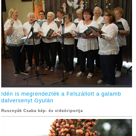
Idén is megrendezték a Felszállott a galamb
dalversenyt Gyulán
Rusznyák Csaba kép- és videóriportja