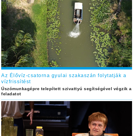
Az Élővíz-csatorna gyulai szakaszán folytatják a
vízfrissítést
Úszómunkagépre telepített szivattyú segítségével végzik a
feladatot