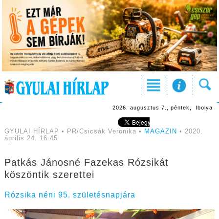
2026. augusztus 7., péntek, Ibolya
GYULAI HÍRLAP • PR/Csicsák Veronika •
MAGAZIN
• 2020.
április 24. 16:45
Patkás Jánosné Fazekas Rózsikát
köszöntik szerettei
Rózsika néni 95. születésnapjára