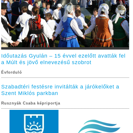
Időutazás Gyulán – 15 évvel ezelőtt avatták fel
a Múlt és jövő elnevezésű szobrot
Évforduló
Szabadtéri festésre invitálták a járókelőket a
Szent Miklós parkban
Rusznyák Csaba képriportja