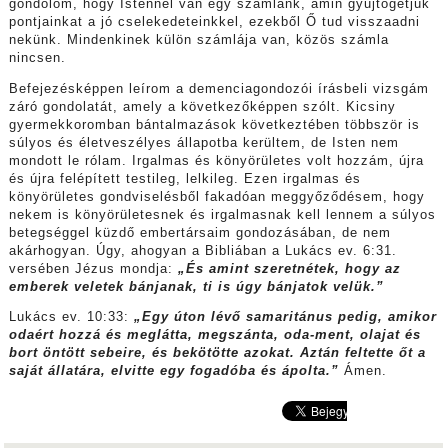
gondolom, hogy Istennél van egy számlánk, amin gyűjtögetjük
pontjainkat a jó cselekedeteinkkel, ezekből Ő tud visszaadni
nekünk. Mindenkinek külön számlája van, közös számla
nincsen.
Befejezésképpen leírom a demenciagondozói írásbeli vizsgám
záró gondolatát, amely a következőképpen szólt. Kicsiny
gyermekkoromban bántalmazások következtében többször is
súlyos és életveszélyes állapotba kerültem, de Isten nem
mondott le rólam. Irgalmas és könyörületes volt hozzám, újra
és újra felépített testileg, lelkileg. Ezen irgalmas és
könyörületes gondviselésből fakadóan meggyőződésem, hogy
nekem is könyörületesnek és irgalmasnak kell lennem a súlyos
betegséggel küzdő embertársaim gondozásában, de nem
akárhogyan. Úgy, ahogyan a Bibliában a Lukács ev. 6:31.
versében Jézus mondja:
„És amint szeretnétek, hogy az
emberek veletek bánjanak, ti is úgy bánjatok velük.”
Lukács ev. 10:33:
„Egy úton lévő samaritánus pedig, amikor
odaért hozzá és meglátta, megszánta, oda-ment, olajat és
bort öntött sebeire, és bekötötte azokat. Aztán feltette őt a
saját állatára, elvitte egy fogadóba és ápolta.”
Ámen.