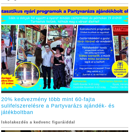
20% kedvezmény több mint 60-fajta
sulifelszerelésre a Partyvarázs ajándék- és
játékboltban
Iskolakezdés a kedvenc figuráiddal