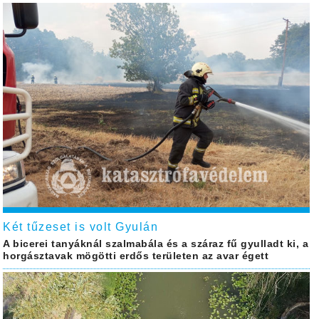
Két tűzeset is volt Gyulán
A bicerei tanyáknál szalmabála és a száraz fű gyulladt ki, a
horgásztavak mögötti erdős területen az avar égett