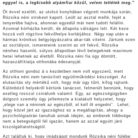
eggyel is, a legkisebb atyámfiai közül, velem tettétek meg.”
Öt évvel ezelőtt, az utolsó konyhában végzett munkája során,
Rózsika néni strokeot kapott. Leült az asztal mellé, fejét a
tenyerébe hajtva, ahonnan egyedül már nem tudott felállni.
Azonnal kórházba került, de állapota válságos lett. Két keze
hozzá volt rögzítve fekvőhelye korlátjához. Négy nap után a
hármas krónikus belgyógyászatra akar-ták vitetni. Jártunk ezen
az osztályon, ismereteink szerint az ott fekvő, Rózsika
nénihez hasonló, súlyos állapotban lévő betegeknek maximum
hetei lehetnek az életből. Rózsika néni fia úgy döntött,
hazaszállíttatja otthonába édesanyját.
Az otthoni gondoz á s kezdetben nem volt egyszerű, mert
Rózsika néni nem tanúsított együttműködési készséget. Az
elutasítás oly mértékű volt, hogy már úgy tűnt, kifog rajtunk.
Különböző helyekről kértünk tanácsot, felmerült bennünk, hogy
esetleg rosszul csinálunk valamit. Egy, az egészségügyben
dolgozó személy úgy jellemezte a kialakult helyzetet, hogy
„elege van a néninek az egészből, el kell őt engedni”. Lehet,
hogy közel járt az igazsághoz ez a megállapítás, ahogy a
pszichológiaórán tanultuk annak idején, az emberek többsége
nem a betegségtől fél igazán, hanem az azzal együtt járó
kiszolgáltatottságtól.
Azt találtuk ki, hogy imádságot mondunk Rózsika néni fülébe: