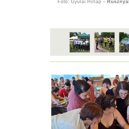
Fotó: Gyulai Hírlap –
Rusznyá