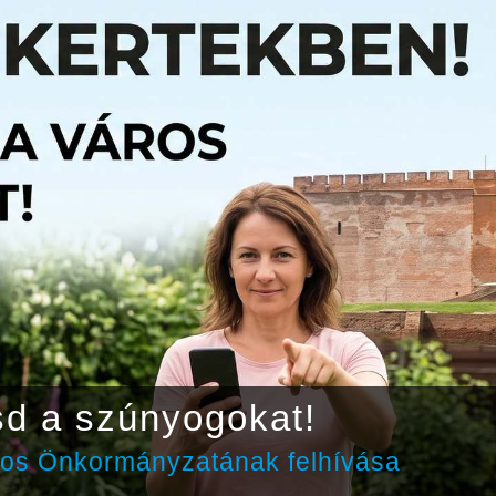
sd a szúnyogokat!
ros Önkormányzatának felhívása