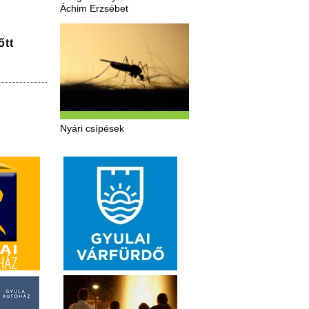
Áchim Erzsébet
őtt
Nyári csípések