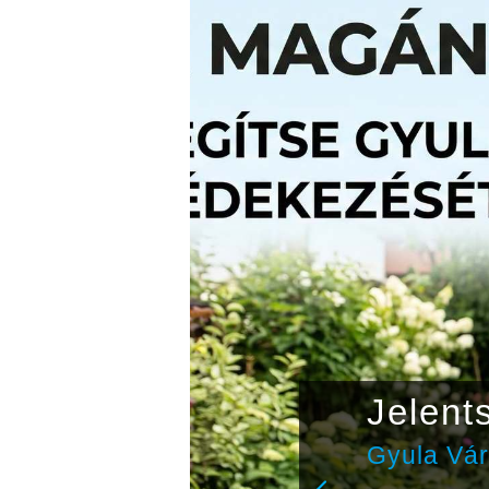
z
Jelent
niken
Gyula Vá