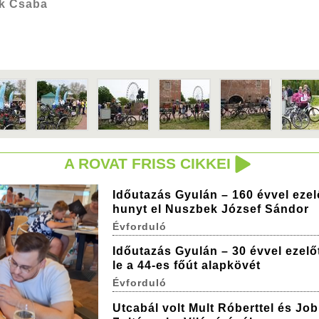
k Csaba
A ROVAT FRISS CIKKEI
Időutazás Gyulán – 160 évvel ezel
hunyt el Nuszbek József Sándor
Évforduló
Időutazás Gyulán – 30 évvel ezelőt
le a 44-es főút alapkövét
Évforduló
Utcabál volt Mult Róberttel és Jo