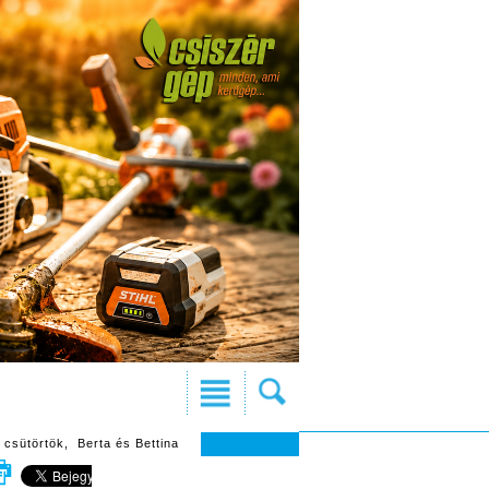
 csütörtök, Berta és Bettina