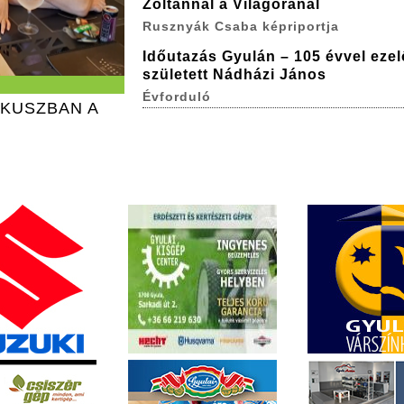
Zoltánnal a Világóránál
Rusznyák Csaba képriportja
Időutazás Gyulán – 105 évvel ezel
született Nádházi János
Évforduló
ÓKUSZBAN A