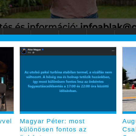
vvel
Magyar Péter: most
Aug
különösen fontos az
Csab