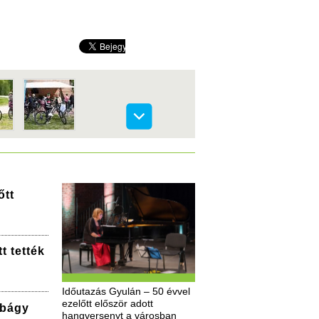
őtt
t tették
Időutazás Gyulán – 50 évvel
ezelőtt először adott
bbágy
hangversenyt a városban