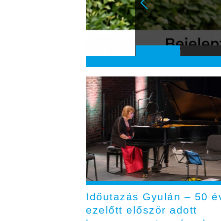
Időutazás Gyulán – 50 é
ezelőtt először adott